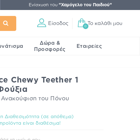
Ενίσχυση του
"Χαμόγελο του Παιδιού"
Είσοδος
Το καλάθι μου
0
Δώρα &
υνάτισμα
Εταιρείες
Προσφορές
ce Chewy Teether 1
 Φούξια
α Ανακούφιση του Πόνου
 Διαθεσιμότητα (σε απόθεμα)
προϊόντα είναι διαθέσιμα!