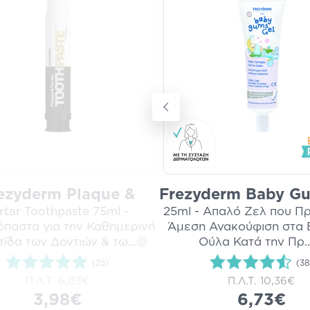
ezyderm Plaque &
Frezyderm Baby G
rtar Toothpaste 75ml -
25ml - Απαλό Ζελ που Π
παστα για την Καθημερινή
Άμεση Ανακούφιση στα 
ίδα των Δοντιών & τω
...
Ούλα Κατά την Πρ
..
i
(25)
(38
Π.Λ.Τ.
6,03€
Π.Λ.Τ.
10,36€
3,98€
6,73€