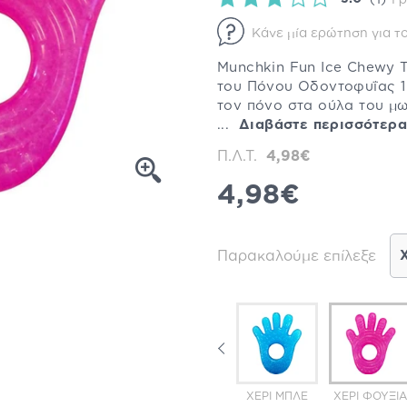
(1)
Γρ
Κάνε μία ερώτηση για το
Munchkin Fun Ice Chewy T
του Πόνου Οδοντοφυΐας 1
τον πόνο στα ούλα του μ
...
Διαβάστε περισσότερα
Π.Λ.Τ.
4,98€
4,98€
Παρακαλούμε επίλεξε
ΟΎΣΑ
ΠΑΤΟΎΣΑ
ΠΑΤΟΎΣΑ
ΧΈΡΙ ΜΠΛΕ
ΧΈΡΙ ΦΟΎΞΙΑ