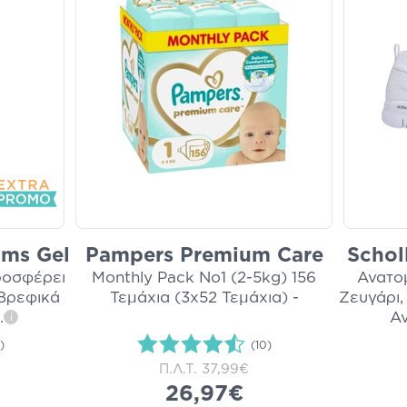
ums Gel
Pampers Premium Care
Schol
ροσφέρει
Monthly Pack Νο1 (2-5kg) 156
Ανατο
Βρεφικά
Τεμάχια (3x52 Τεμάχια) -
Ζευγάρι,
.
Αν
i
)
(10)
Π.Λ.Τ.
37,99€
26,97€