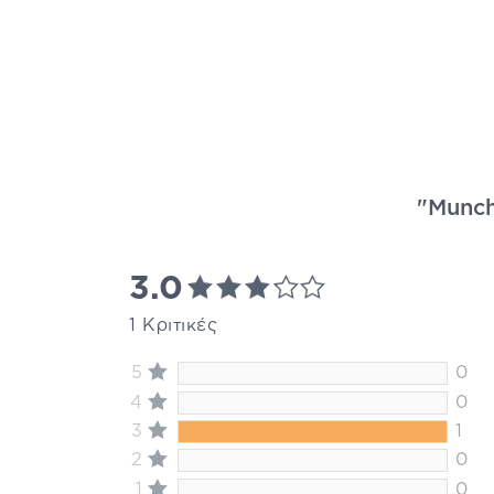
"Munch
3.0
1 Κριτικές
5
0
4
0
3
1
2
0
1
0