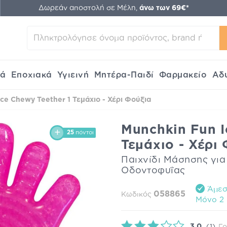
Δωρεάν αποστολή σε Μέλη,
άνω των 69€*
κά
Εποχιακά
Υγιεινή
Μητέρα-Παιδί
Φαρμακείο
Αδ
ce Chewy Teether 1 Τεμάχιο - Χέρι Φούξια
Munchkin Fun I
25
πόντοι
Τεμάχιο - Χέρι
Παιχνίδι Μάσησης γι
Οδοντοφυΐας
Άμεση
058865
Κωδικός
Mόνο 2 
3.0