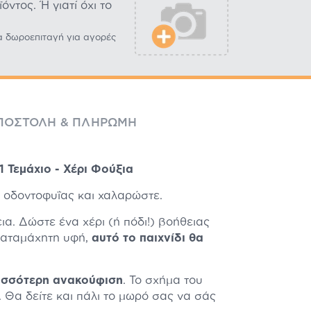
ντος. Ή γιατί όχι το
α δωροεπιταγή για αγορές
ΠΟΣΤΟΛΉ & ΠΛΗΡΩΜΉ
 Τεμάχιο - Χέρι Φούξια
ι οδοντοφυΐας και χαλαρώστε.
α. Δώστε ένα χέρι (ή πόδι!) βοήθειας
ακαταμάχητη υφή,
αυτό το παιχνίδι θα
ρισσότερη ανακούφιση
. Το σχήμα του
. Θα δείτε και πάλι το μωρό σας να σάς