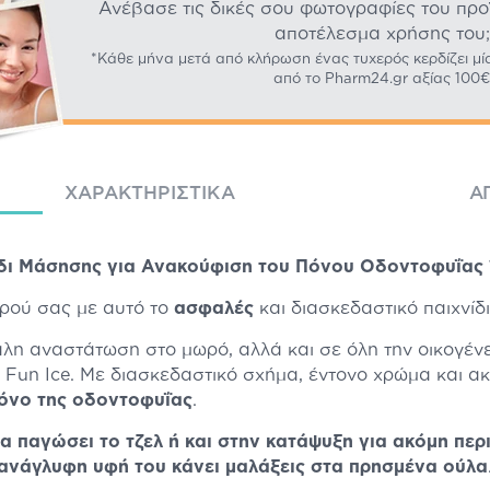
Ανέβασε τις δικές σου φωτογραφίες του προϊό
αποτέλεσμα χρήσης του;
*Κάθε μήνα μετά από κλήρωση ένας τυχερός κερδίζει μί
από το Pharm24.gr αξίας 100€
ΧΑΡΑΚΤΗΡΙΣΤΙΚΆ
Α
δι Μάσησης για Ανακούφιση του Πόνου Οδοντοφυΐας 1
ρού σας με αυτό το
ασφαλές
και διασκεδαστικό παιχνίδ
λη αναστάτωση στο μωρό, αλλά και σε όλη την οικογένει
ας Fun Ice. Με διασκεδαστικό σχήμα, έντονο χρώμα και 
πόνο της οδοντοφυΐας
.
να παγώσει το τζελ ή και στην κατάψυξη για ακόμη πε
ανάγλυφη υφή του κάνει μαλάξεις στα πρησμένα ούλα