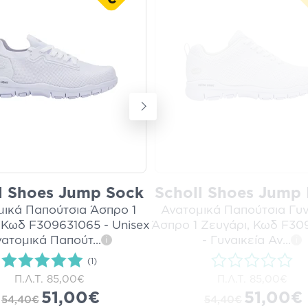
l Shoes Jump Sock
Scholl Shoes Jump 
μικά Παπούτσια Άσπρο 1
Ανατομικά Παπούτσια Γυν
 Κωδ F309631065 - Unisex
Άσπρο 1 Ζευγάρι, Κωδ F30
ατομικά Παπούτ
...
- Γυναικεία Αν
...
i
i
(1)
Π.Λ.Τ.
85,00€
Π.Λ.Τ.
85,00€
51,00€
51,00€
54,40€
54,40€