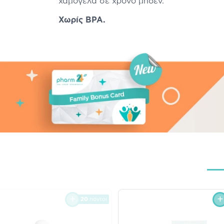
χαμογελά σε χρόνο μηδέν.
Χωρίς BPA.
20
πόντοι