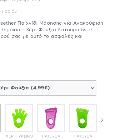
άψε τη γνώμη σου
 προϊόν
eether Παιχνίδι Μάσησης για Ανακούφιση
 Τεμάχιο - Χέρι Φούξια Καταπραΰνετε
ωρού σας με αυτό το ασφαλές και
Χέρι Φούξια (4,99€)
ΧΈΡΙ ΠΡΆΣΙΝΟ
ΠΑΤΟΎΣΑ
ΠΑΤΟΎΣΑ
ΠΑΤΟΎΣΑ
Χ