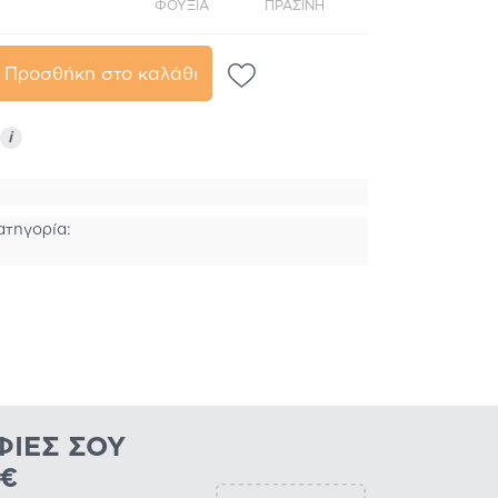
ΦΟΎΞΙΑ
ΠΡΆΣΙΝΗ
ΜΠΛΕ
Προσθήκη στο καλάθι
i
ατηγορία:
ΦΊΕΣ ΣΟΥ
0€