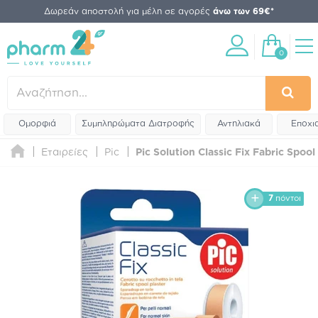
Δωρεάν αποστολή για μέλη σε αγορές
άνω των 69€*
0
Ομορφιά
Συμπληρώματα Διατροφής
Αντηλιακά
Εποχι
Εταιρείες
Pic
Pic Solution Classic Fix Fabric Spool
7
πόντοι