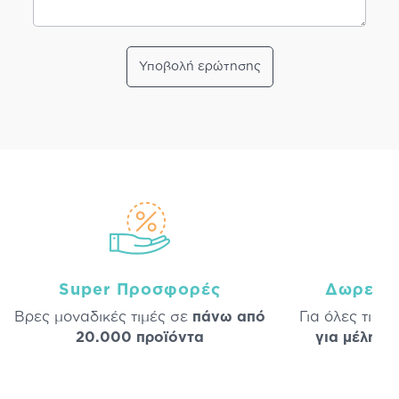
Υποβολή ερώτησης
Super Προσφορές
Δωρεάν
Βρες μοναδικές τιμές σε
πάνω από
Για όλες τις 
20.000 προϊόντα
για μέλη
σε