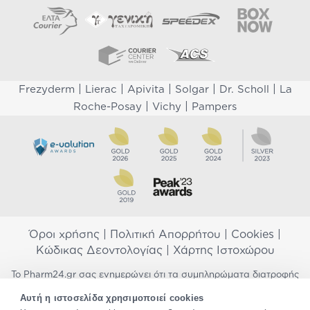
|
|
|
|
|
Frezyderm
Lierac
Apivita
Solgar
Dr. Scholl
La
|
|
Roche-Posay
Vichy
Pampers
Όροι χρήσης
|
Πολιτική Απορρήτου
|
Cookies
|
Κώδικας Δεοντολογίας
|
Χάρτης Ιστοχώρου
Το Pharm24.gr σας ενημερώνει ότι τα συμπληρώματα διατροφής
δεν αντικαθιστούν μια ισορροπημένη διατροφή και δεν
Αυτή η ιστοσελίδα χρησιμοποιεί cookies
προορίζονται για την πρόληψη, αγωγή ή θεραπεία ανθρώπινης