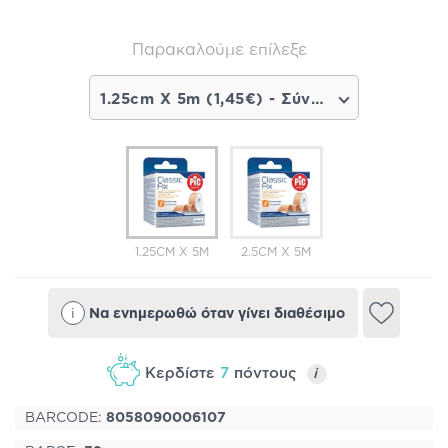
Παρακαλούμε επίλεξε
1.25cm X 5m (1,45€) - Σύντομα διαθέσιμο
1.25CM X 5M
2.5CM X 5M
i
Να ενημερωθώ όταν γίνει διαθέσιμο
Κερδίστε
7
πόντους
i
BARCODE:
8058090006107