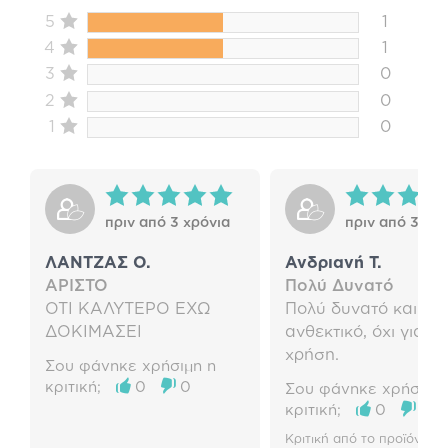
5
1
4
1
3
0
2
0
1
0
πριν από 3 χρόνια
πριν από 3 χρό
ΛΑΝΤΖΑΣ O.
Ανδριανή Τ.
AΡΙΣΤΟ
Πολύ Δυνατό
ΟΤΙ ΚΑΛΥΤΕΡΟ ΕΧΩ
Πολύ δυνατό και
ΔΟΚΙΜΑΣΕΙ
ανθεκτικό, όχι για σ
χρήση.
Σου φάνηκε χρήσιμη η
κριτική;
0
0
Σου φάνηκε χρήσιμη 
κριτική;
0
0
Κριτική από το προϊόν:
Pic