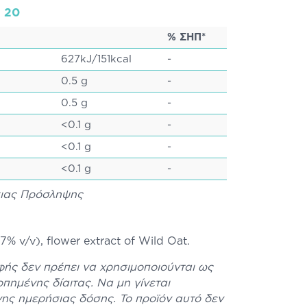
: 20
% ΣΗΠ*
627kJ/151kcal
-
0.5 g
-
0.5 g
-
<0.1 g
-
<0.1 g
-
<0.1 g
-
σιας Πρόσληψης
% v/v), flower extract of Wild Oat.
ής δεν πρέπει να χρησιμοποιούνται ως
πημένης δίαιτας. Να μη γίνεται
ης ημερήσιας δόσης. Το προϊόν αυτό δεν