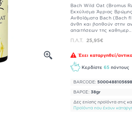
Bach Wild Oat (Bromus 
Εκχύλισμα Άγριας Βρώμης
Ανθοϊάματα Bach (Bach f
άνθη και βοηθούν στην α
απαιτήσεων της καθημερ.
Π.Λ.Τ.
25,95€
Έχει καταργηθεί/αντικα
Κερδίστε
65
πόντου
BARCODE:
500048810569
ΒΑΡΟΣ:
38gr
Δες επίσης προϊόντα στις κα
Προϊόντα που έχουν καταργ