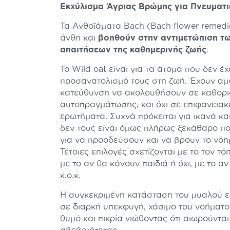
Εκχύλισμα Άγριας Βρώμης για Πνευματι
Τα Ανθοϊάματα
Bach
(
Bach
flower remed
άνθη και
βοηθούν στην αντιμετώπιση τ
απαιτήσεων της καθημερινής ζωής
.
To Wild oat είναι για τα άτομα που δεν έ
προσανατολισμό τους στη ζωή. Έχουν αμφ
κατεύθυνση να ακολουθήσουν σε καθορι
αυτοπραγμάτωσης, και όχι σε επιφανειακ
ερωτήματα. Συχνά πρόκειται για ικανά κ
δεν τους είναι όμως πλήρως ξεκάθαρο πο
για να προοδεύσουν και να βρουν το νόη
Τέτοιες επιλογές σχετίζονται με το τον τό
με το αν θα κάνουν παιδιά ή όχι, με το α
κ.ο.κ.
Η συγκεκριμένη κατάσταση του μυαλού εί
σε διαρκή υπεκφυγή, χάσιμο του νοήματ
θυμό και πικρία νιώθοντας ότι αιωρούνται