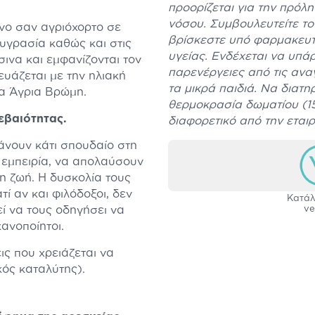
προορίζεται για την πρόλ
νόσου. Συμβουλευτείτε το 
νο σαν αγριόχορτο σε
βρίσκεστε υπό φαρμακευτ
 υγρασία καθώς και στις
υγείας. Ενδέχεται να υπά
σινα και εμφανίζονται τον
παρενέργειες από τις αν
ευάζεται με την ηλιακή
τα μικρά παιδιά. Να διατη
μα Άγρια Βρώμη.
θερμοκρασία δωματίου (15-
εβαιότητας.
διαφορετικό από την εται
κάνουν κάτι σπουδαίο στη
εμπειρία, να απολαύσουν
η ζωή. Η δυσκολία τους
τί αν και φιλόδοξοι, δεν
Κατάλ
εί να τους οδηγήσει να
ve
ανοποίητοι.
εις που χρειάζεται να
ός καταλύτης).