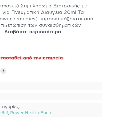
Ramosus) Συμπλήρωμα Διατροφής με
 για Πνευματική Διαύγεια 20ml Τα
lower remedies) παρασκευάζονται από
ντιμετώπιση των συναισθηματικών
..
Διαβάστε περισσότερα
τασταθεί από την εταιρεία
ς
i
8
τηγορίες:
ηθεί
,
Power Health Bach