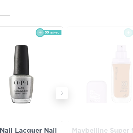
55
πόντοι
Nail Lacquer Nail
Maybelline Super 