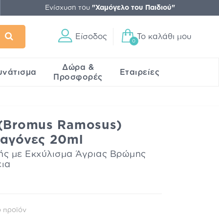
Ενίσχυση του
"Χαμόγελο του Παιδιού"
Είσοδος
Το καλάθι μου
0
Δώρα &
υνάτισμα
Εταιρείες
Προσφορές
 (Bromus Ramosus)
ταγόνες 20ml
ς με Εκχύλισμα Άγριας Βρώμης
εια
 προϊόν