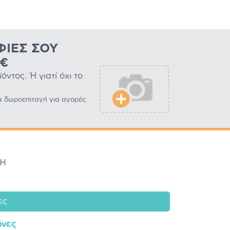
ΦΊΕΣ ΣΟΥ
0€
ντος. Ή γιατί όχι το
α δωροεπιταγή για αγορές
ΜΉ
ες
όνες