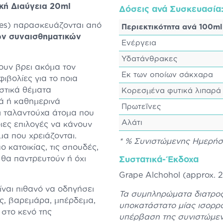
κή Διαύγεια 20ml
Δόσεις ανά Συσκευασία
ies) παρασκευάζονται από
Περιεκτικότητα ανά 100ml
ων συναισθηματικών
Ενέργεια
Υδατάνθρακες
χουν βρει ακόμα τον
Eκ των οποίων σάκχαρα
ιβολίες για το ποια
στικά θέματα
Κορεσμένα φυτικά λιπαρά
ά ή καθημερινά
Πρωτεΐνες
αι ταλαντούχα άτομα που
Αλάτι
ιες επιλογές να κάνουν
μα που χρειάζονται.
* % Συνιστώμενης Ημερή
πο κατοικίας, τις σπουδές,
ν θα παντρευτούν ή όχι
Συστατικά-Έκδοχα
Grape Alchohol (approx. 27
ναι πιθανό να οδηγήσει
Τα συμπληρώματα διατροφ
ος, βαρεμάρα, μπέρδεμα,
υποκατάστατο μίας ισορρο
 στο κενό της
υπέρβαση της συνιστώμεν