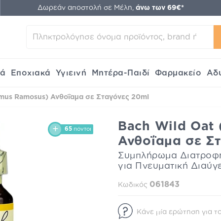
Δωρεάν αποστολή σε Μέλη,
άνω των 69€*
κά
Εποχιακά
Υγιεινή
Μητέρα-Παιδί
Φαρμακείο
Αδ
omus Ramosus) Ανθοΐαμα σε Σταγόνες 20ml
Bach Wild Oat
65
πόντοι
Ανθοΐαμα σε Σ
Συμπλήρωμα Διατροφή
για Πνευματική Διαύγ
061843
Κωδικός
Κάνε μία ερώτηση για το