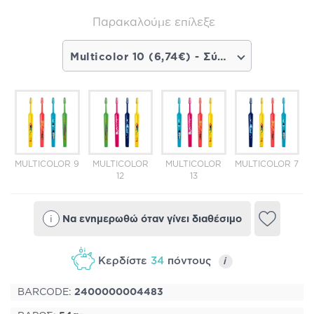
Παρακαλούμε επίλεξε
Multicolor 10 (6,74€) - Σύντομα διαθέσιμο
MULTICOLOR 9
MULTICOLOR
MULTICOLOR
MULTICOLOR 7
M
12
13
i
Να ενημερωθώ όταν γίνει διαθέσιμο
Κερδίστε
34
πόντους
i
BARCODE:
2400000004483