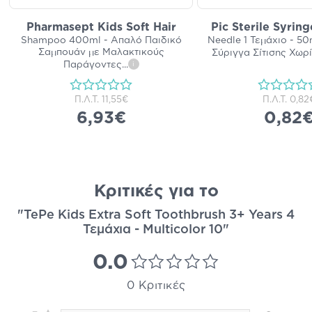
Pharmasept Kids Soft Hair
Pic Sterile Syrin
Shampoo 400ml - Απαλό Παιδικό
Needle 1 Τεμάχιο - 50
Σαμπουάν με Μαλακτικούς
Σύριγγα Σίτισης Χωρ
Παράγοντες
...
i
Π.Λ.Τ.
11,55€
Π.Λ.Τ.
0,82
6,93€
0,82
Κριτικές για το
"TePe Kids Extra Soft Toothbrush 3+ Years 4
Τεμάχια - Multicolor 10"
0.0
0 Κριτικές