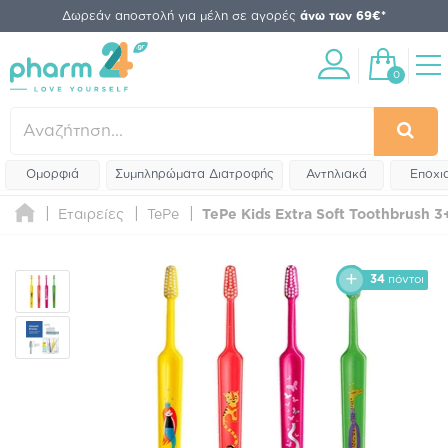
Δωρεάν αποστολή για μέλη σε αγορές
άνω των 69€*
0
Ομορφιά
Συμπληρώματα Διατροφής
Αντηλιακά
Εποχι
Εταιρείες
TePe
TePe Kids Extra Soft Toothbrush 3+
34
πόντοι