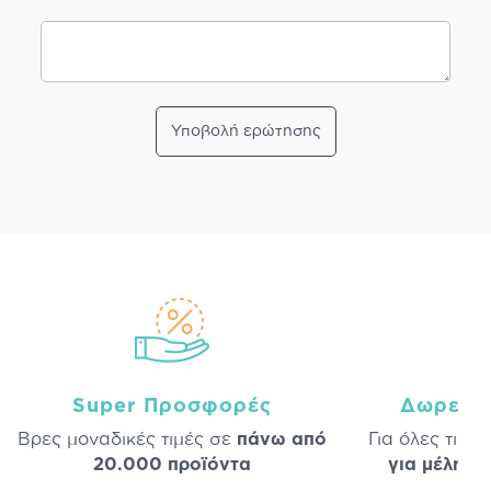
Υποβολή ερώτησης
Super Προσφορές
Δωρεάν
Βρες μοναδικές τιμές σε
πάνω από
Για όλες τις 
20.000 προϊόντα
για μέλη
σε