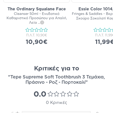
The Ordinary Squalane Face
Essie Color 1014,
Cleanser 50ml - Ενυδατικό
Fringes & Saddles - Βερ
Καθαριστικό Προσώπου για Απαλή,
Σκούρο Σοκολατί Κα
Λεία
...
i
Π.Λ.Τ.
10,90€
Π.Λ.Τ.
11,99
10,90€
11,99
Κριτικές για το
"Tepe Supreme Soft Toothbrush 3 Τεμάχια,
Πράσινο - Ροζ - Πορτοκαλί"
0.0
0 Κριτικές