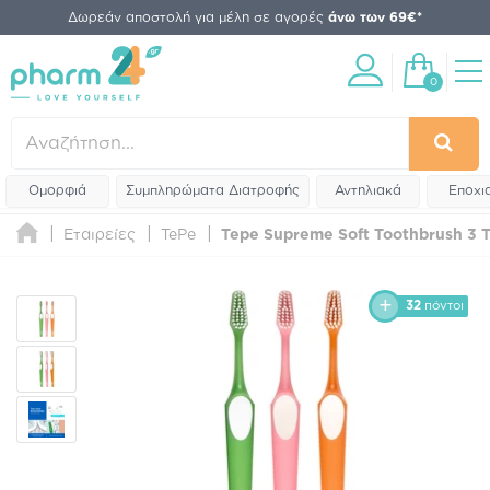
Δωρεάν αποστολή για μέλη σε αγορές
άνω των 69€*
0
Ομορφιά
Συμπληρώματα Διατροφής
Αντηλιακά
Εποχι
Εταιρείες
TePe
Tepe Supreme Soft Toothbrush 3 Τ
32
πόντοι