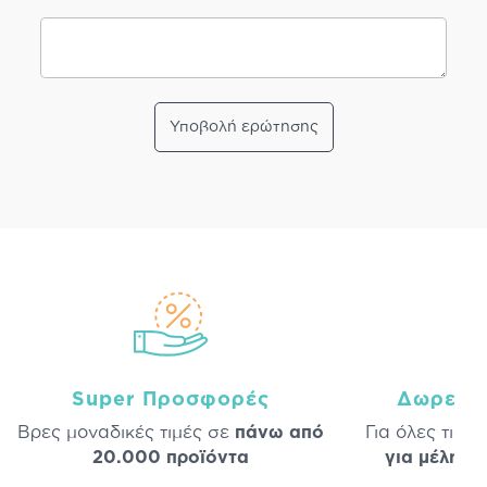
Υποβολή ερώτησης
Super Προσφορές
Δωρεάν
Βρες μοναδικές τιμές σε
πάνω από
Για όλες τις 
20.000 προϊόντα
για μέλη
σε