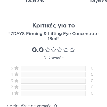
13,67€
13,67
Κριτικές για το
"7DAYS Firming & Lifting Eye Concentrate
18ml"
0.0
0 Κριτικές
5
0
4
0
3
0
2
0
1
0
› Δείτε όλες τις κριτικές (0)