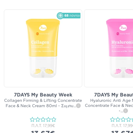
68
πόντοι
7DAYS My Beauty Week
7DAYS My Beau
Collagen Firming & Lifting Concentrate
Hyaluronic Anti Age 
Concentrate Face & Ne
Face & Neck Cream 80ml - Συμπυ
...
i
-
...
i
Π.Λ.Τ.
17,99€
Π.Λ.Τ.
17,99