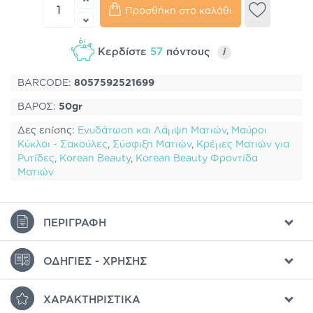
Προσθήκη στο καλάθι
Κερδίστε
57
πόντους
i
BARCODE:
8057592521699
ΒΑΡΟΣ:
50gr
Δες επίσης:
Ενυδάτωση και Λάμψη Ματιών
,
Μαύροι
Κύκλοι - Σακούλες
,
Σύσφιξη Ματιών
,
Κρέμες Ματιών για
Ρυτίδες
,
Korean Beauty
,
Korean Beauty Φροντίδα
Ματιών
ΠΕΡΙΓΡΑΦΉ
ΟΔΗΓΊΕΣ - ΧΡΉΣΗΣ
ΧΑΡΑΚΤΗΡΙΣΤΙΚΆ