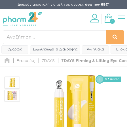
Δωρεάν αποστολή για μέλη σε αγορές
άνω των 69€*
0
Ομορφιά
Συμπληρώματα Διατροφής
Αντηλιακά
Εποχι
Εταιρείες
7DAYS
7DAYS Firming & Lifting Eye Con
57
πόντοι