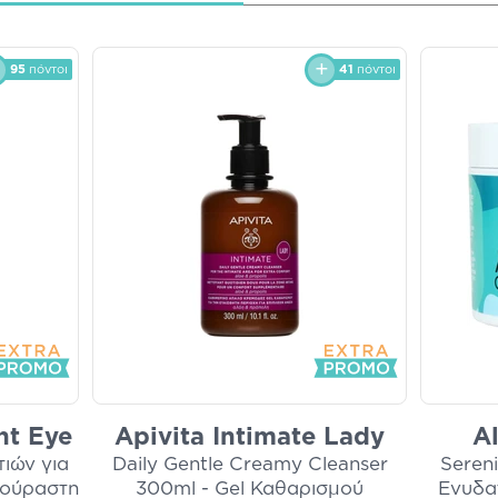
95
πόντοι
41
πόντοι
nt Eye
Apivita Intimate Lady
A
ιών για
Daily Gentle Creamy Cleanser
Seren
κούραστη
300ml - Gel Καθαρισμού
Ενυδα