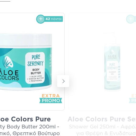
42
πόντοι
loe Colors Pure
Aloe Colors Pure Se
ity Body Butter 200ml -
Shower Gel 250ml - Αφρ
τικό, Θρεπτικό Βούτυρο
για Θρέψη & Ενυδάτωσ