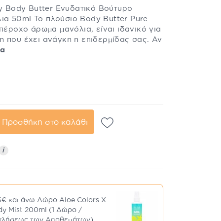
ty Body Butter Ενυδατικό Βούτυρο
α 50ml Το πλούσιο Body Butter Pure
υπέροχο άρωμα μανόλια, είναι ιδανικό για
 που έχει ανάγκη η επιδερμίδας σας. Αν
ρα
Προσθήκη στο καλάθι
i
5€ και άνω Δώρο Aloe Colors X
dy Mist 200ml (1 Δώρο /
ντλήσεως των Αποθεμάτων)