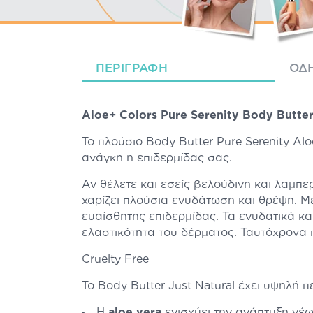
ΠΕΡΙΓΡΑΦΉ
ΟΔΗ
Aloe+ Colors Pure Serenity Body Butt
Το πλούσιο Body Butter Pure Serenity Al
ανάγκη η επιδερμίδας σας.
Αν θέλετε και εσείς βελούδινη και λαμπερ
χαρίζει πλούσια ενυδάτωση και θρέψη. Με 
ευαίσθητης επιδερμίδας. Τα ενυδατικά κα
ελαστικότητα του δέρματος. Ταυτόχρονα 
Cruelty Free
Το Body Butter Just Natural έχει υψηλή π
Η
aloe vera
ενισχύει την ανάπτυξη νέ