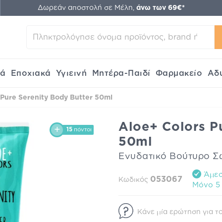
Δωρεάν αποστολή σε Μέλη,
άνω των 69€*
κά
Εποχιακά
Υγιεινή
Μητέρα-Παιδί
Φαρμακείο
Αδ
 Pure Serenity Body Butter 50ml
Aloe+ Colors P
15
πόντοι
50ml
Ενυδατικό Βούτυρο Σ
Άμεσ
053067
Κωδικός
Mόνο 5 
Κάνε μία ερώτηση για το