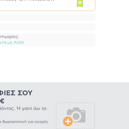
τηγορίες:
ντα με Αλόη
ΦΊΕΣ ΣΟΥ
0€
ντος. Ή γιατί όχι το
α δωροεπιταγή για αγορές