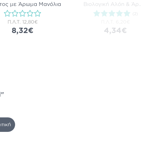
τος με Άρωμα Μανόλια
Βιολογική Αλόη & Άρ
.
(2)
Π.Λ.Τ.
12,80€
Π.Λ.Τ.
6,20€
8,32€
4,34€
l"
ιτική