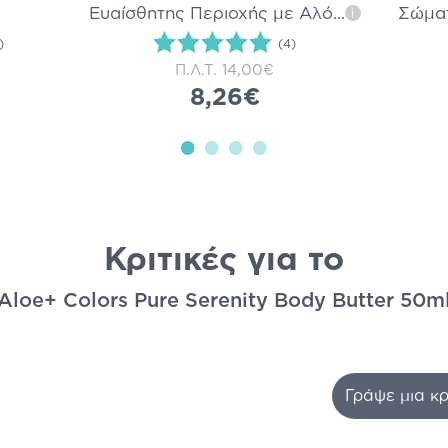
Ευαίσθητης Περιοχής με Αλό
...
Σώμα
i
)
(4)
Π.Λ.Τ.
14,00€
8,26€
Κριτικές για το
Aloe+ Colors Pure Serenity Body Butter 50m
Γράψε μια κρ