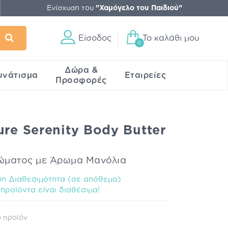
Ενίσχυση του
"Χαμόγελο του Παιδιού"
Είσοδος
Το καλάθι μου
0
Δώρα &
υνάτισμα
Εταιρείες
Προσφορές
ure Serenity Body Butter
ώματος με Άρωμα Μανόλια
η Διαθεσιμότητα (σε απόθεμα)
προϊόντα είναι διαθέσιμα!
 προϊόν