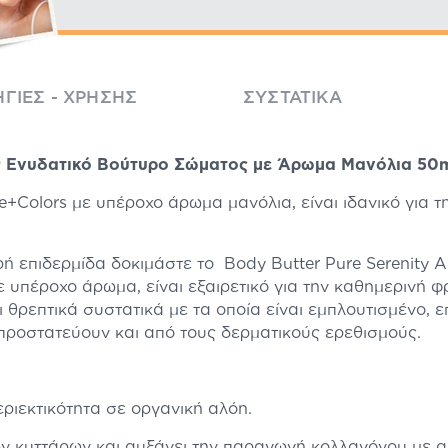
ΓΊΕΣ - ΧΡΉΣΗΣ
ΣΥΣΤΑΤΙΚΆ
er Ενυδατικό Βούτυρο Σώματος με Άρωμα Μανόλια 50
oe+Colors με υπέροχο άρωμα μανόλια, είναι ιδανικό για 
ή επιδερμίδα δοκιμάστε το Body Butter Pure Serenity Al
υπέροχο άρωμα, είναι εξαιρετικό για την καθημερινή φρο
ι θρεπτικά συστατικά με τα οποία είναι εμπλουτισμένο,
προστατεύουν και από τους δερματικούς ερεθισμούς.
εριεκτικότητα σε οργανική αλόη.
ων κυττάρων και αυξάνει την παραγωγή κολλαγόνου με 