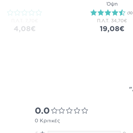
Όψη
(10
Π.Λ.Τ.
7,70€
Π.Λ.Τ.
34,70€
4,08€
19,08€
"
0.0
0 Κριτικές