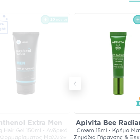
20
πόντοι
nthenol Extra Men
Apivita Bee Radia
g Hair Gel 150ml - Ανδρικό
Cream 15ml - Κρέμα Ματ
 Φορμαρίσματος Μαλλιών
Σημάδια Γήρανσης & Ξε