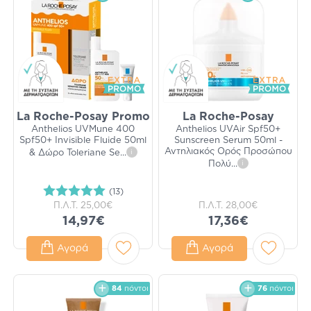
La Roche-Posay Promo
La Roche-Posay
Anthelios UVMune 400
Anthelios UVAir Spf50+
Spf50+ Invisible Fluide 50ml
Sunscreen Serum 50ml -
Αντηλιακός Ορός Προσώπου
& Δώρο Toleriane Se
...
i
Πολύ
...
i
(13)
Π.Λ.Τ.
25,00€
Π.Λ.Τ.
28,00€
14,97€
17,36€
Αγορά
Αγορά
84
πόντοι
76
πόντοι