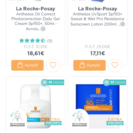
La Roche-Posay
La Roche-Posay
Anthelios Oil Correct
Anthelios UvSport Spf50+
Photocorrection Daily Gel
Sweat & Wet Pro Resistance
Cream Spf50+, 50ml -
Sunscreen Lotion 200ml
...
i
Αντηλι
...
i
(5)
Π.Λ.Τ.
31,01€
Π.Λ.Τ.
29,00€
18,61€
17,11€
Αγορά
Αγορά
91
πόντοι
81
πόντοι