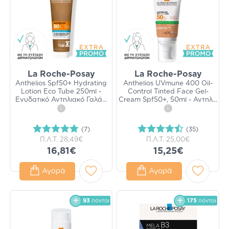
La Roche-Posay
La Roche-Posay
Anthelios Spf50+ Hydrating
Anthelios UVmune 400 Oil-
Lotion Eco Tube 250ml -
Control Tinted Face Gel-
Ενυδατικό Αντηλιακό Γαλά
...
Cream Spf50+, 50ml - Αντηλ
...
i
i
(7)
(35)
Π.Λ.Τ.
28,49€
Π.Λ.Τ.
25,00€
16,81€
15,25€
Αγορά
Αγορά
93
πόντοι
175
πόντοι