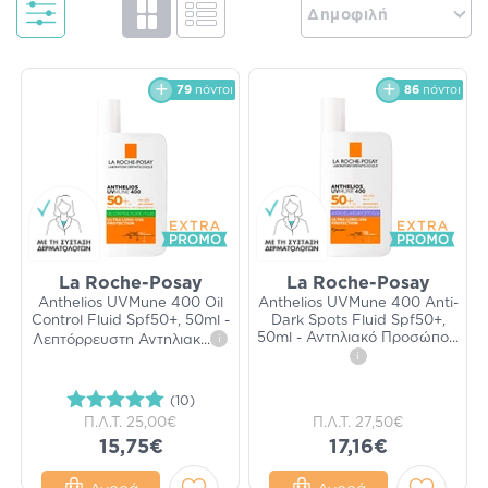
Δημοφιλή
79
πόντοι
86
πόντοι
La Roche-Posay
La Roche-Posay
Anthelios UVMune 400 Oil
Anthelios UVMune 400 Anti-
Control Fluid Spf50+, 50ml -
Dark Spots Fluid Spf50+,
50ml - Αντηλιακό Προσώπο
...
Λεπτόρρευστη Αντηλιακ
...
i
i
(10)
Π.Λ.Τ.
25,00€
Π.Λ.Τ.
27,50€
15,75€
17,16€