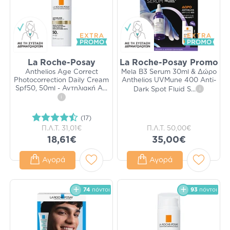
La Roche-Posay
La Roche-Posay Promo
Anthelios Age Correct
Mela B3 Serum 30ml & Δώρο
Photocorrection Daily Cream
Anthelios UVMune 400 Anti-
Spf50, 50ml - Αντηλιακή Α
...
Dark Spot Fluid S
...
i
i
(17)
Π.Λ.Τ.
31,01€
Π.Λ.Τ.
50,00€
18,61€
35,00€
Αγορά
Αγορά
74
πόντοι
93
πόντοι