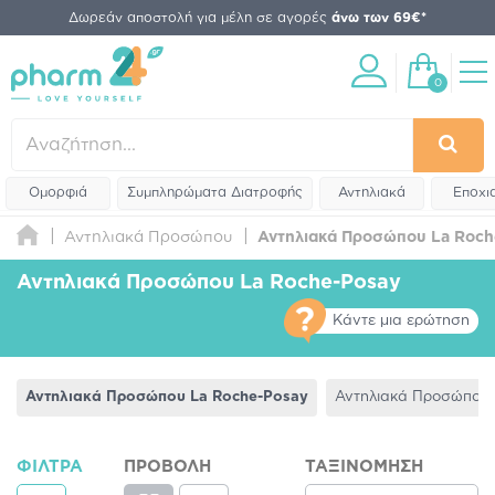
Δωρεάν αποστολή για μέλη σε αγορές
άνω των 69€*
0
Ομορφιά
Συμπληρώματα Διατροφής
Αντηλιακά
Εποχι
Αντηλιακά Προσώπου
Αντηλιακά Προσώπου La Roch
Αντηλιακά Προσώπου La Roche-Posay
Κάντε μια ερώτηση
Αντηλιακά Προσώπου La Roche-Posay
Αντηλιακά Προσώπου
ΦΊΛΤΡΑ
ΠΡΟΒΟΛΉ
ΤΑΞΙΝΌΜΗΣΗ