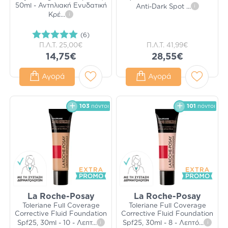
50ml - Αντηλιακή Ενυδατική
Anti-Dark Spot
...
i
Κρέ
...
i
(6)
Π.Λ.Τ.
25,00€
Π.Λ.Τ.
41,99€
14,75€
28,55€
Αγορά
Αγορά
103
πόντοι
101
πόντοι
La Roche-Posay
La Roche-Posay
Toleriane Full Coverage
Toleriane Full Coverage
Corrective Fluid Foundation
Corrective Fluid Foundation
Spf25, 30ml - 10 - Λεπτ
...
i
Spf25, 30ml - 8 - Λεπτό
...
i