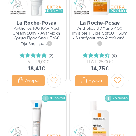
La Roche-Posay
La Roche-Posay
Anthelios 100 KA+ Med
Anthelios UVMune 400
Cream 50ml - Αντηλιακή
Invisible Fluide Spf50+, 50ml
Κρέμα Προσώπου Πολύ
- Λεπτόρρευστο Αντηλιακό
...
Υψηλής Προ
...
i
i
(2)
(9)
Π.Λ.Τ.
29,00€
Π.Λ.Τ.
25,00€
18,41€
14,75€
Αγορά
Αγορά
81
πόντοι
75
πόντοι