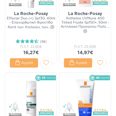
La Roche-Posay
La Roche-Posay
Effaclar Duo (+) Spf30, 40ml
Anthelios UVMune 400
- Επανορθωτική Φροντίδα
Tinted Fluide Spf50+, 50ml -
Αντηλιακό Προσώπου Πολύ
...
Κατά των Ατελειών, των
...
i
i
(58)
Π.Λ.Τ.
22,60€
Π.Λ.Τ.
25,00€
16,27€
14,97€
Αγορά
Αγορά
93
πόντοι
86
πόντοι