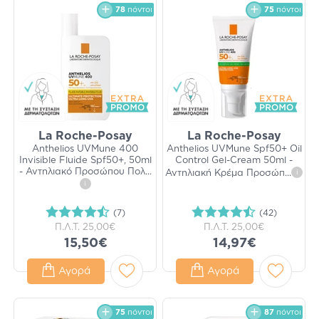
78
πόντοι
75
πόντοι
La Roche-Posay
La Roche-Posay
Anthelios UVMune 400
Anthelios UVMune Spf50+ Oil
Invisible Fluide Spf50+, 50ml
Control Gel-Cream 50ml -
- Αντηλιακό Προσώπου Πολ
...
Αντηλιακή Κρέμα Προσώπ
...
i
i
(7)
(42)
Π.Λ.Τ.
25,00€
Π.Λ.Τ.
25,00€
15,50€
14,97€
Αγορά
Αγορά
75
πόντοι
87
πόντοι