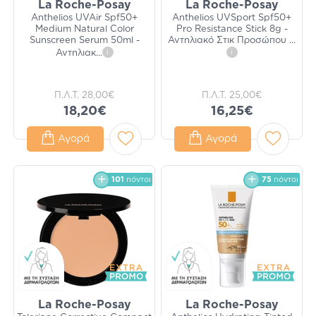
La Roche-Posay
La Roche-Posay
Anthelios UVAir Spf50+
Anthelios UVSport Spf50+
Medium Natural Color
Pro Resistance Stick 8g -
Sunscreen Serum 50ml -
Αντηλιακό Στικ Προσώπου
...
Αντηλιακ
...
i
i
Π.Λ.Τ.
28,00€
Π.Λ.Τ.
25,00€
18,20€
16,25€
Αγορά
Αγορά
101
πόντοι
75
πόντοι
La Roche-Posay
La Roche-Posay