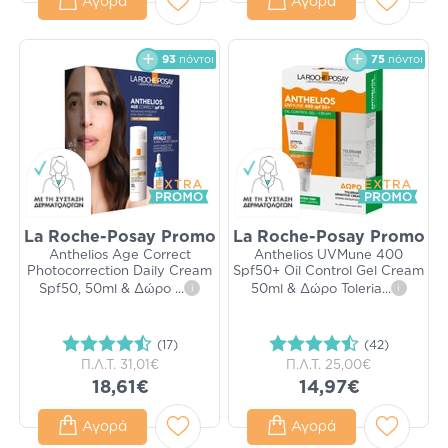
Αγορά
Αγορά
93
πόντοι
75
πόντοι
La Roche-Posay Promo
La Roche-Posay Promo
Anthelios Age Correct
Anthelios UVMune 400
Photocorrection Daily Cream
Spf50+ Oil Control Gel Cream
Spf50, 50ml & Δώρο
...
i
50ml & Δώρο Toleria
...
i
(17)
(42)
Π.Λ.Τ.
31,01€
Π.Λ.Τ.
25,00€
18,61€
14,97€
Αγορά
Αγορά