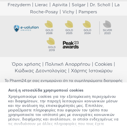
|
|
|
|
|
Frezyderm
Lierac
Apivita
Solgar
Dr. Scholl
La
|
|
Roche-Posay
Vichy
Pampers
Όροι χρήσης
|
Πολιτική Απορρήτου
|
Cookies
|
Κώδικας Δεοντολογίας
|
Χάρτης Ιστοχώρου
Το Pharm24.gr σας ενημερώνει ότι τα συμπληρώματα διατροφής
δεν αντικαθιστούν μια ισορροπημένη διατροφή και δεν
Αυτή η ιστοσελίδα χρησιμοποιεί cookies
προορίζονται για την πρόληψη, αγωγή ή θεραπεία ανθρώπινης
Χρησιμοποιούμε cookies για την εξατομίκευση περιεχομένου
νόσου. Συμβουλευτείτε τον γιατρό σας εάν είστε έγκυος,
και διαφημίσεων, την παροχή λειτουργιών κοινωνικών μέσων
θηλάζετε, ακολουθείτε παράλληλα φαρμακευτική αγωγή ή
και την ανάλυση της επισκεψιμότητάς μας. Επιπλέον,
αντιμετωπίζετε προβλήματα υγείας πριν χρησιμοποιήσετε
μοιραζόμαστε πληροφορίες που αφορούν τον τρόπο που
οποιοδήποτε συμπλήρωμα διατροφής. Προσπαθούμε διαρκώς να
χρησιμοποιείτε τον ιστότοπό μας με συνεργάτες κοινωνικών
σας παρέχουμε ακριβείς και έγκυρες πληροφορίες. Σε περίπτωση
μέσων, διαφήμισης και αναλύσεων, οι οποίοι ενδεχομένως να
που έχετε κάποια ερώτηση ή παρατήρηση σχετικά με αυτές,
τις συνδυάσουν με άλλες πληροφορίες που τους έχετε
παρακαλώ
επικοινωνήστε μαζί μας
.