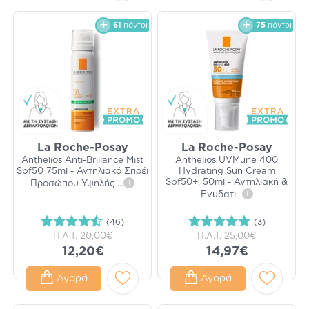
61
πόντοι
75
πόντοι
La Roche-Posay
La Roche-Posay
Anthelios Anti-Brillance Mist
Anthelios UVMune 400
Spf50 75ml - Αντηλιακό Σπρέι
Hydrating Sun Cream
Spf50+, 50ml - Αντηλιακή &
Προσώπου Υψηλής
...
i
Ενυδατι
...
i
(46)
(3)
Π.Λ.Τ.
20,00€
Π.Λ.Τ.
25,00€
12,20€
14,97€
Αγορά
Αγορά