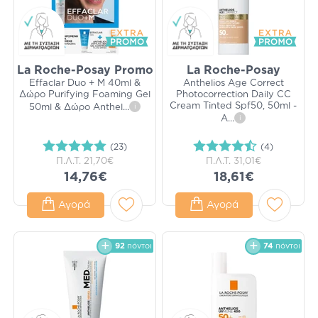
La Roche-Posay Promo
La Roche-Posay
Effaclar Duo + M 40ml &
Anthelios Age Correct
Δώρο Purifying Foaming Gel
Photocorrection Daily CC
Cream Tinted Spf50, 50ml -
50ml & Δώρο Anthel
...
i
Α
...
i
(23)
(4)
Π.Λ.Τ.
21,70€
Π.Λ.Τ.
31,01€
14,76€
18,61€
Αγορά
Αγορά
92
πόντοι
74
πόντοι