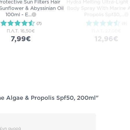
rotective Sun Filters Hair
Hydra Melting Ultra-Light
 Sunflower & Abyssinian Oil
Body Spray With Marine 
100ml - Ε
...
Propolis Spf30,
...
i
i
(7)
(9)
Π.Λ.Τ.
16,50€
Π.Λ.Τ.
27,00€
7,99€
12,96€
ne Algae & Propolis Spf50, 200ml"
ένη αγορά