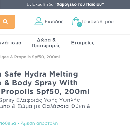
Ενίσχυση του
"Χαμόγελο του Παιδιού"
Είσοδος
Το καλάθι μου
0
Δώρα &
υνάτισμα
Εταιρείες
Προσφορές
lgae & Propolis Spf50, 200ml
n Safe Hydra Melting
ce & Body Spray With
 Propolis Spf50, 200ml
 Spray Ελαφριάς Υφής Υψηλής
ωπο & Σώμα με Θαλάσσια Φύκη &
πόθεμα - Άμεση αποστολή