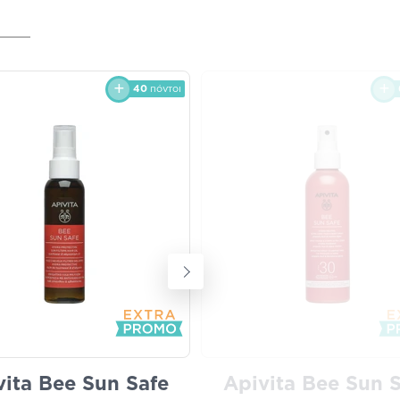
40
πόντοι
vita Bee Sun Safe
Apivita Bee Sun 