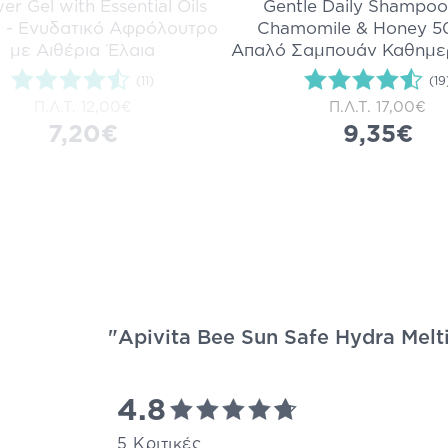
r Gel with Essential Oils
Gentle Daily Shampoo
 - Ενυδατικό Αφρόλουτρο
Chamomile & Honey 5
με Αιθέρια Έλαια
Απαλό Σαμπουάν Καθημε
(11)
(19
Π.Λ.Τ.
12,00€
Π.Λ.Τ.
17,00€
7,20€
9,35€
"Apivita Bee Sun Safe Hydra Melt
4.8
5 Κριτικές