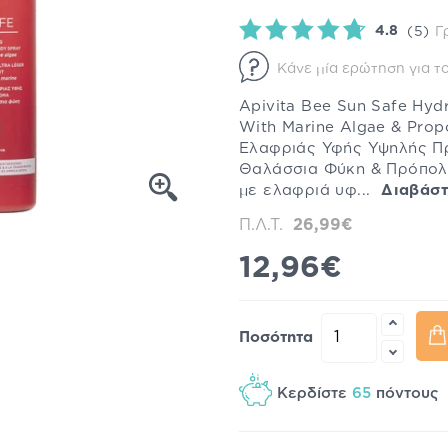
4.8
(5)
Γ
Κάνε μία ερώτηση για το
Apivita Bee Sun Safe Hydr
With Marine Algae & Prop
Ελαφριάς Υφής Υψηλής Π
Θαλάσσια Φύκη & Πρόπολ
με ελαφριά υφ...
Διαβάστ
Π.Λ.Τ.
26,99€
12,96€
Ποσότητα
Κερδίστε
65
πόντου