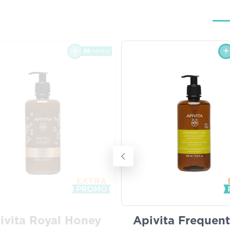
36
πόντοι
ivita Royal Honey
Apivita Frequen