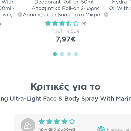
 With
Deodorant Roll-on 50ml -
Hydra P
00ml -
Αποσμητικό Roll-on 24ωρης
Oil With
ρινής
...
Δράσης με Σεβασμό στο Μικρο
...
i
i
)
(4)
Π.Λ.Τ.
14,50€
7,97€
Κριτικές για το
ing Ultra-Light Face & Body Spray With Mari
πριν από 2 χρόνια
Επιβεβαιωμ