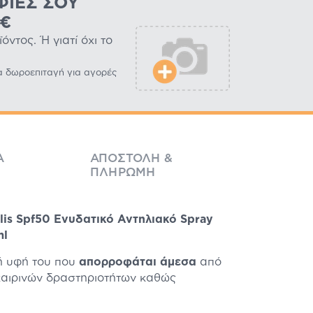
ΦΊΕΣ ΣΟΥ
0€
ντος. Ή γιατί όχι το
α δωροεπιταγή για αγορές
Ά
ΑΠΟΣΤΟΛΉ &
ΠΛΗΡΩΜΉ
lis Spf50 Ενυδατικό Αντηλιακό Spray
ml
ή υφή του που
απορροφάται άμεσα
από
οκαιρινών δραστηριοτήτων καθώς