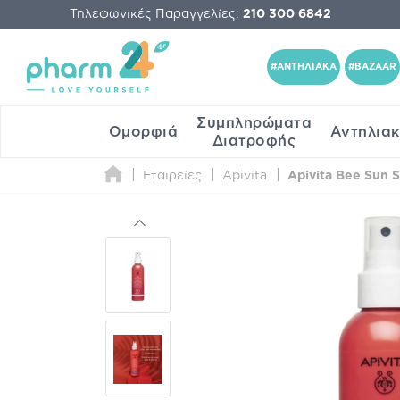
Τηλεφωνικές Παραγγελίες:
210 300 6842
#ΑΝΤΗΛΙΑΚΑ
#BAZAAR
Συμπληρώματα
Ομορφιά
Αντηλια
Διατροφής
Εταιρείες
Apivita
Apivita Bee Sun S