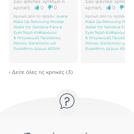
Σου φάνηκε χρήσιμη η
Σου φάνηκε χρήσιμη 
κριτική;
0
0
κριτική;
0
0
Κριτική από το προϊόν:
Avene
Κριτική από το προϊόν:
Av
Make Up Removing Micellar
Make Up Removing Micella
Water for Sensitive Face &
Water for Sensitive Face &
Eyes Νερό Καθαρισμού
Eyes Νερό Καθαρισμού
& Ντεμακιγιάζ Προσώπου,
& Ντεμακιγιάζ Προσώπου,
Ματιών, Κατάλληλο για
Ματιών, Κατάλληλο για
Ευαίσθητο Δέρμα 400ml
Ευαίσθητο Δέρμα 400ml
› Δείτε όλες τις κριτικές (3)