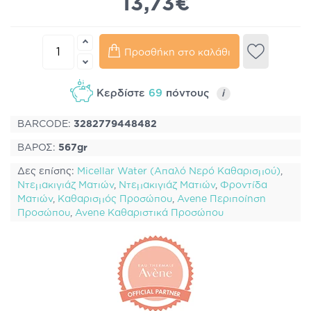
13,73€
Προσθήκη στο καλάθι
Κερδίστε
69
πόντους
i
BARCODE:
3282779448482
ΒΑΡΟΣ:
567gr
Δες επίσης:
Micellar Water (Απαλό Νερό Καθαρισμού)
,
Ντεμακιγιάζ Ματιών
,
Ντεμακιγιάζ Ματιών
,
Φροντίδα
Ματιών
,
Καθαρισμός Προσώπου
,
Avene Περιποίηση
Προσώπου
,
Avene Καθαριστικά Προσώπου