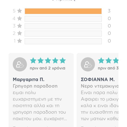
5
3
4
0
3
0
2
0
1
0
πριν από 2 χρόνια
πριν από 3 χρό
Μαργαριτα Π.
ΣΟΦΙΑΝΝΑ Μ.
Γρηγορη παραδοση
Νερο ντεμακιγιαζ a
ειμαι πολυ
Ειναι παρα πολυ καλ
ευχαριστημενη με την
Αφαιρει το μακιγιαζ
ποιοτητα αλλα και τη
καλα κ ειναι ιδανικο
γρηγορη παραδοση του
την ευαισθητη περιο
πακετου μου. ευχαριστω
των ματιων καθως δ
πολυ. :)
τα ερεθιζει καθολου