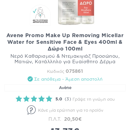
Avene Promo Make Up Removing Micellar
Water for Sensitive Face & Eyes 400ml &
Δώρο 100ml
Νερό Καθαρισμού & Ντεμακιγιάζ Προσώπου,
Ματιών, Κατάλληλο για Ευαίσθητο Δέρμα
075861
Κωδικός
Σε απόθεμα - Άμεση αποστολή
Avène
5.0
(3)
Γράψε τη γνώμη σου
Κάνε μία ερώτηση για το προϊόν
Π.Λ.Τ.
20,50€