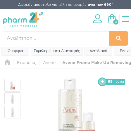
Δωρεάν αποστολή για μέλη σε αγορές
άνω των 69€*
0
Ομορφιά
Συμπληρώματα Διατροφής
Αντηλιακά
Εποχι
Εταιρείες
Avène
Avene Promo Make Up Removing M
69
πόντοι