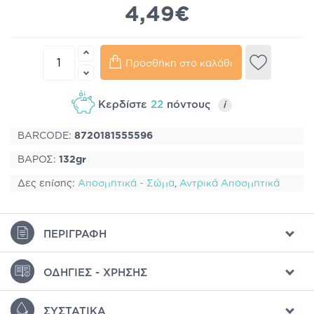
4,49€
Προσθήκη στο καλάθι
Κερδίστε
22
πόντους
i
BARCODE:
8720181555596
ΒΑΡΟΣ:
132gr
Δες επίσης:
Αποσμητικά - Σώμα
,
Αντρικά Αποσμητικά
ΠΕΡΙΓΡΑΦΉ
ΟΔΗΓΊΕΣ - ΧΡΉΣΗΣ
ΣΥΣΤΑΤΙΚΆ