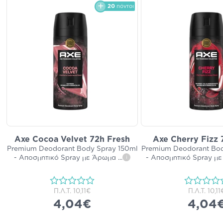
20
πόντοι
Axe Cocoa Velvet 72h Fresh
Axe Cherry Fizz 
Premium Deodorant Body Spray 150ml
Premium Deodorant Bod
- Αποσμητικό Spray με Άρωμα
...
- Αποσμητικό Spray μ
i
Π.Λ.Τ.
10,11€
Π.Λ.Τ.
10,11
4,04€
4,04