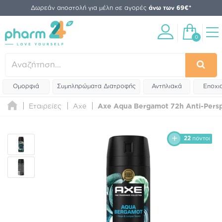
Δωρεάν αποστολή για μέλη σε αγορές
άνω των 69€*
0
Ομορφιά
Συμπληρώματα Διατροφής
Αντηλιακά
Εποχι
Εταιρείες
Axe
Axe Aqua Bergamot 72h Anti-Persp
22
πόντοι