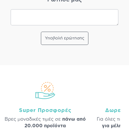
Υποβολή ερώτησης
Super Προσφορές
Δωρεάν
Βρες μοναδικές τιμές σε
πάνω από
Για όλες τις 
20.000 προϊόντα
για μέλη
σε