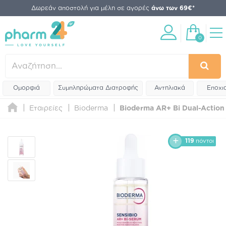
Δωρεάν αποστολή για μέλη σε αγορές
άνω των 69€*
0
Ομορφιά
Συμπληρώματα Διατροφής
Αντηλιακά
Εποχι
Εταιρείες
Bioderma
Bioderma AR+ Bi Dual-Action
119
πόντοι