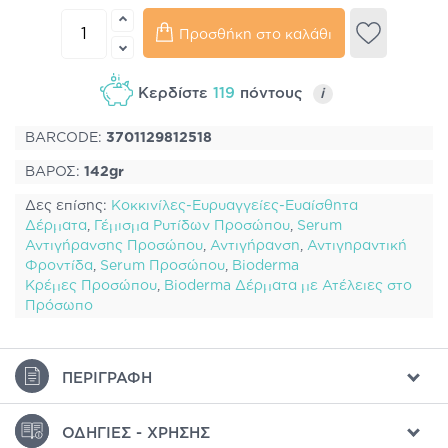
Προσθήκη στο καλάθι
Κερδίστε
119
πόντους
i
BARCODE:
3701129812518
ΒΑΡΟΣ:
142gr
Δες επίσης:
Κοκκινίλες-Ευρυαγγείες-Ευαίσθητα
Δέρματα
,
Γέμισμα Ρυτίδων Προσώπου
,
Serum
Αντιγήρανσης Προσώπου
,
Αντιγήρανση
,
Αντιγηραντική
Φροντίδα
,
Serum Προσώπου
,
Bioderma
Κρέμες Προσώπου
,
Bioderma Δέρματα με Ατέλειες στο
Πρόσωπο
ΠΕΡΙΓΡΑΦΉ
ΟΔΗΓΊΕΣ - ΧΡΉΣΗΣ