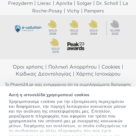
|
|
|
|
|
Frezyderm
Lierac
Apivita
Solgar
Dr. Scholl
La
|
|
Roche-Posay
Vichy
Pampers
Όροι χρήσης
|
Πολιτική Απορρήτου
|
Cookies
|
Κώδικας Δεοντολογίας
|
Χάρτης Ιστοχώρου
Το Pharm24.gr σας ενημερώνει ότι τα συμπληρώματα διατροφής
δεν αντικαθιστούν μια ισορροπημένη διατροφή και δεν
Αυτή η ιστοσελίδα χρησιμοποιεί cookies
προορίζονται για την πρόληψη, αγωγή ή θεραπεία ανθρώπινης
νόσου. Συμβουλευτείτε τον γιατρό σας εάν είστε έγκυος,
Χρησιμοποιούμε cookies για την εξατομίκευση περιεχομένου
και διαφημίσεων, την παροχή λειτουργιών κοινωνικών μέσων
θηλάζετε, ακολουθείτε παράλληλα φαρμακευτική αγωγή ή
και την ανάλυση της επισκεψιμότητάς μας. Επιπλέον,
αντιμετωπίζετε προβλήματα υγείας πριν χρησιμοποιήσετε
μοιραζόμαστε πληροφορίες που αφορούν τον τρόπο που
οποιοδήποτε συμπλήρωμα διατροφής. Προσπαθούμε διαρκώς να
χρησιμοποιείτε τον ιστότοπό μας με συνεργάτες κοινωνικών
σας παρέχουμε ακριβείς και έγκυρες πληροφορίες. Σε περίπτωση
μέσων, διαφήμισης και αναλύσεων, οι οποίοι ενδεχομένως να
που έχετε κάποια ερώτηση ή παρατήρηση σχετικά με αυτές,
τις συνδυάσουν με άλλες πληροφορίες που τους έχετε
παρακαλώ
επικοινωνήστε μαζί μας
.
παραχωρήσει ή τις οποίες έχουν συλλέξει σε σχέση με την