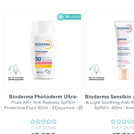
78
πόντοι
Bioderma Photoderm Ultra-
Bioderma Sensibio 
Fluid AR+ Anti Redness Spf50+
& Light Soothing Anti-
Protective Fluid 40ml - Εξαιρετικά
...
Spf50+, 40ml - Κα
i
Π.Λ.Τ.
27,50€
Π.Λ.Τ.
26,9