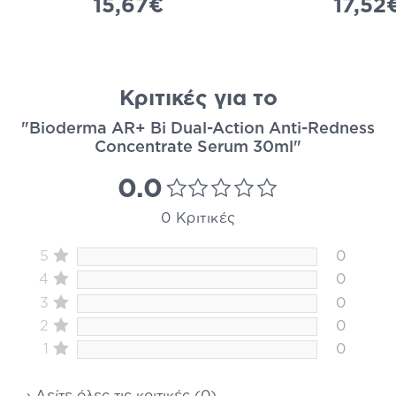
15,67€
17,52
Κριτικές για το
"Bioderma AR+ Bi Dual-Action Anti-Redness
Concentrate Serum 30ml"
0.0
0 Κριτικές
5
0
4
0
3
0
2
0
1
0