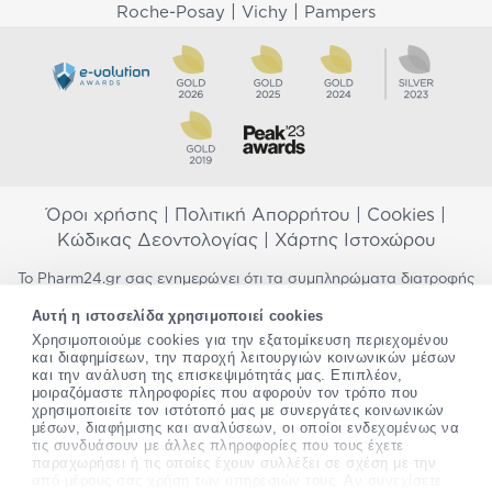
|
|
Roche-Posay
Vichy
Pampers
Όροι χρήσης
|
Πολιτική Απορρήτου
|
Cookies
|
Κώδικας Δεοντολογίας
|
Χάρτης Ιστοχώρου
Το Pharm24.gr σας ενημερώνει ότι τα συμπληρώματα διατροφής
δεν αντικαθιστούν μια ισορροπημένη διατροφή και δεν
Αυτή η ιστοσελίδα χρησιμοποιεί cookies
προορίζονται για την πρόληψη, αγωγή ή θεραπεία ανθρώπινης
νόσου. Συμβουλευτείτε τον γιατρό σας εάν είστε έγκυος,
Χρησιμοποιούμε cookies για την εξατομίκευση περιεχομένου
και διαφημίσεων, την παροχή λειτουργιών κοινωνικών μέσων
θηλάζετε, ακολουθείτε παράλληλα φαρμακευτική αγωγή ή
και την ανάλυση της επισκεψιμότητάς μας. Επιπλέον,
αντιμετωπίζετε προβλήματα υγείας πριν χρησιμοποιήσετε
μοιραζόμαστε πληροφορίες που αφορούν τον τρόπο που
οποιοδήποτε συμπλήρωμα διατροφής. Προσπαθούμε διαρκώς να
χρησιμοποιείτε τον ιστότοπό μας με συνεργάτες κοινωνικών
σας παρέχουμε ακριβείς και έγκυρες πληροφορίες. Σε περίπτωση
μέσων, διαφήμισης και αναλύσεων, οι οποίοι ενδεχομένως να
που έχετε κάποια ερώτηση ή παρατήρηση σχετικά με αυτές,
τις συνδυάσουν με άλλες πληροφορίες που τους έχετε
παρακαλώ
επικοινωνήστε μαζί μας
.
παραχωρήσει ή τις οποίες έχουν συλλέξει σε σχέση με την
από μέρους σας χρήση των υπηρεσιών τους. Αν συνεχίσετε