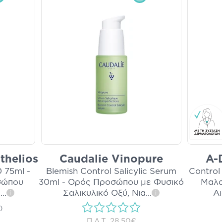
thelios
Caudalie Vinopure
A-
0 75ml -
Blemish Control Salicylic Serum
Control
σώπου
30ml - Ορός Προσώπου με Φυσικό
Μαλα
ς
...
Σαλικυλικό Οξύ, Νια
...
Α
i
i
)
Π.Λ.Τ.
28,50€