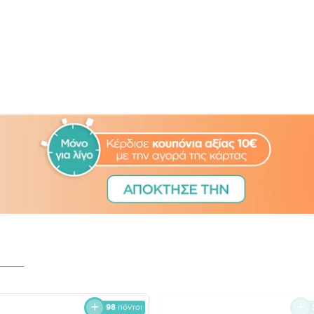
98
πόντοι