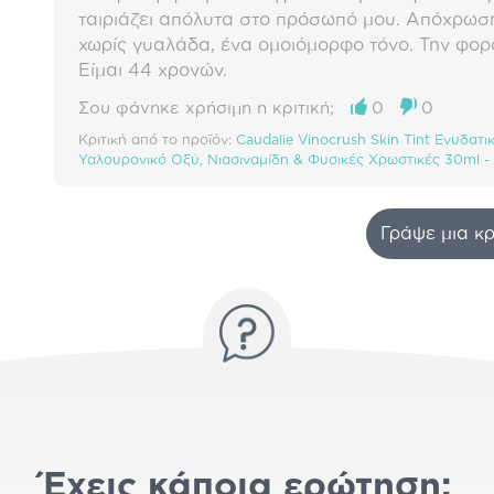
ταιριάζει απόλυτα στο πρόσωπό μου. Απόχρωσ
χωρίς γυαλάδα, ένα ομοιόμορφο τόνο. Την φο
Είμαι 44 χρονών.
Σου φάνηκε χρήσιμη η κριτική;
0
0
Κριτική από το προϊόν:
Caudalie Vinocrush Skin Tint Ενυδατ
Υαλουρονικό Οξύ, Νιασιναμίδη & Φυσικές Χρωστικές 30ml -
Γράψε μια κρ
Έχεις κάποια ερώτηση;