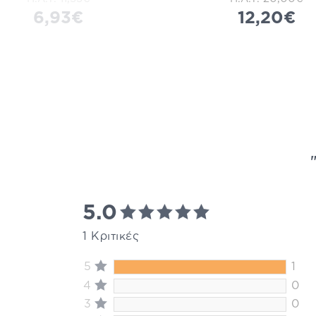
6,93€
12,20€
5.0
1 Κριτικές
5
1
4
0
3
0