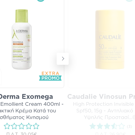
Derma Exomega
Caudalie Vinosun P
 Emollient Cream 400ml -
High Protection Invisible
κτική Κρέμα Κατά του
Spf50, 15g - Αντηλιακό 
ισθήματος Κνησμού
Υψηλής Προστασί
...
(3)
Π.Λ.Τ.
30,05€
Π.Λ.Τ.
26,90€