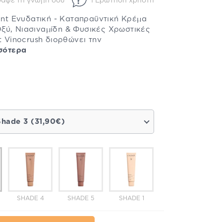
ράψε τη γνώμη σου
1 Ερώτηση χρήστη
Tint Ενυδατική - Καταπραϋντική Κρέμα
ξύ, Νιασιναμίδη & Φυσικές Χρωστικές
t Vinocrush διορθώνει την
σότερα
Shade 3 (31,90€)
SHADE 4
SHADE 5
SHADE 1