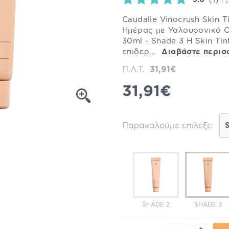
(1)
Γ
Caudalie Vinocrush Skin 
Ημέρας με Υαλουρονικό Ο
30ml - Shade 3 Η Skin Tin
επιδερ...
Διαβάστε περισ
Π.Λ.Τ.
31,91€
31,91€
Παρακαλούμε επίλεξε
SHADE 2
SHADE 3