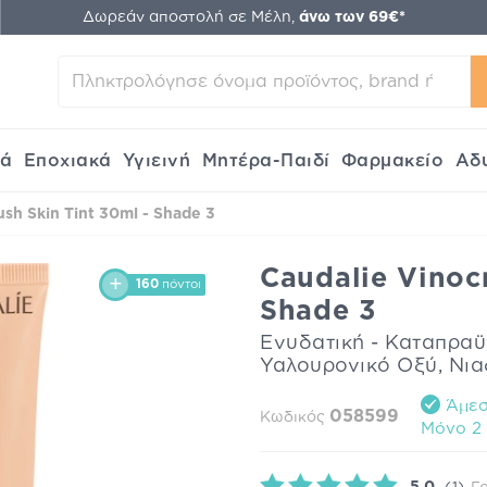
Δωρεάν αποστολή σε Μέλη,
άνω των 69€*
κά
Εποχιακά
Υγιεινή
Μητέρα-Παιδί
Φαρμακείο
Αδ
ush Skin Tint 30ml - Shade 3
Caudalie Vinocr
160
πόντοι
Shade 3
Ενυδατική - Καταπραϋ
Υαλουρονικό Οξύ, Νια
Άμεσ
058599
Κωδικός
Mόνο 2 
5.0