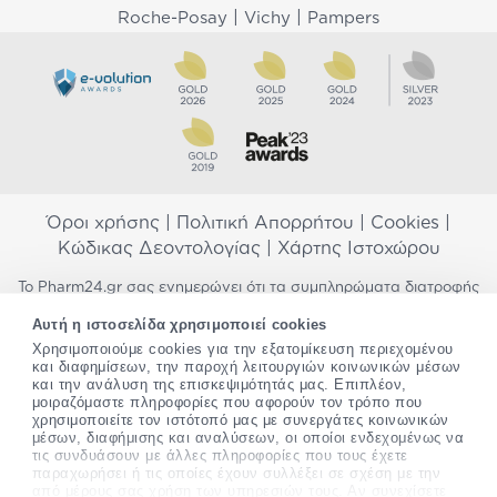
|
|
Roche-Posay
Vichy
Pampers
Όροι χρήσης
|
Πολιτική Απορρήτου
|
Cookies
|
Κώδικας Δεοντολογίας
|
Χάρτης Ιστοχώρου
Το Pharm24.gr σας ενημερώνει ότι τα συμπληρώματα διατροφής
δεν αντικαθιστούν μια ισορροπημένη διατροφή και δεν
Αυτή η ιστοσελίδα χρησιμοποιεί cookies
προορίζονται για την πρόληψη, αγωγή ή θεραπεία ανθρώπινης
νόσου. Συμβουλευτείτε τον γιατρό σας εάν είστε έγκυος,
Χρησιμοποιούμε cookies για την εξατομίκευση περιεχομένου
και διαφημίσεων, την παροχή λειτουργιών κοινωνικών μέσων
θηλάζετε, ακολουθείτε παράλληλα φαρμακευτική αγωγή ή
και την ανάλυση της επισκεψιμότητάς μας. Επιπλέον,
αντιμετωπίζετε προβλήματα υγείας πριν χρησιμοποιήσετε
μοιραζόμαστε πληροφορίες που αφορούν τον τρόπο που
οποιοδήποτε συμπλήρωμα διατροφής. Προσπαθούμε διαρκώς να
χρησιμοποιείτε τον ιστότοπό μας με συνεργάτες κοινωνικών
σας παρέχουμε ακριβείς και έγκυρες πληροφορίες. Σε περίπτωση
μέσων, διαφήμισης και αναλύσεων, οι οποίοι ενδεχομένως να
που έχετε κάποια ερώτηση ή παρατήρηση σχετικά με αυτές,
τις συνδυάσουν με άλλες πληροφορίες που τους έχετε
παρακαλώ
επικοινωνήστε μαζί μας
.
παραχωρήσει ή τις οποίες έχουν συλλέξει σε σχέση με την
από μέρους σας χρήση των υπηρεσιών τους. Αν συνεχίσετε