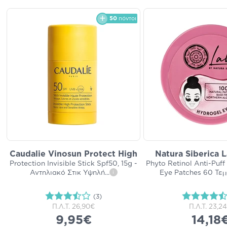
50
πόντοι
Caudalie Vinosun Protect High
Natura Siberica 
Protection Invisible Stick Spf50, 15g -
Phyto Retinol Anti-Puff
Αντηλιακό Στικ Υψηλή
...
Eye Patches 60 Τεμ
i
(3)
Π.Λ.Τ.
26,90€
Π.Λ.Τ.
23,2
9,95€
14,18