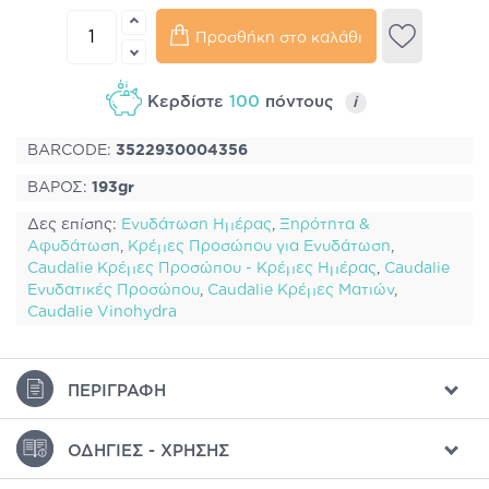
Προσθήκη στο καλάθι
Κερδίστε
100
πόντους
i
BARCODE:
3522930004356
ΒΑΡΟΣ:
193gr
Δες επίσης:
Ενυδάτωση Ημέρας
,
Ξηρότητα &
Αφυδάτωση
,
Κρέμες Προσώπου για Ενυδάτωση
,
Caudalie Κρέμες Προσώπου - Κρέμες Ημέρας
,
Caudalie
Ενυδατικές Προσώπου
,
Caudalie Κρέμες Ματιών
,
Caudalie Vinohydra
ΠΕΡΙΓΡΑΦΉ
ΟΔΗΓΊΕΣ - ΧΡΉΣΗΣ