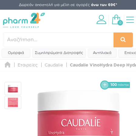
Δωρεάν αποστολή για μέλη σε αγορές
άνω των 69€*
0
Ομορφιά
Συμπληρώματα Διατροφής
Αντηλιακά
Εποχι
Εταιρείες
Caudalie
Caudalie VinoHydra Deep Hydr
100
πόντοι