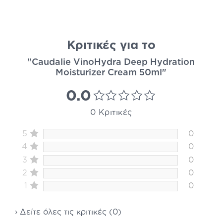
Κριτικές για το
"Caudalie VinoHydra Deep Hydration
Moisturizer Cream 50ml"
0.0
0 Κριτικές
5
0
4
0
3
0
2
0
1
0
› Δείτε όλες τις κριτικές (0)