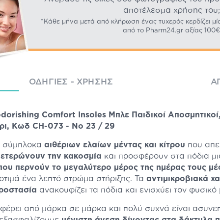
αποτέλεσμα χρήσης του;
*Κάθε μήνα μετά από κλήρωση ένας τυχερός κερδίζει μί
από το Pharm24.gr αξίας 100€
ΟΔΗΓΊΕΣ - ΧΡΉΣΗΣ
Α
dorishing Comfort Insoles Μπλε Παιδικοί Αποσμητικοί,
ρι, Κωδ CH-073 - No 23 / 29
κά σύμπλοκα
αιθέριων ελαίων μέντας και κίτρου
που απε
ετερώνουν την κακοσμία
και προσφέρουν στα πόδια μ
 που περνούν το μεγαλύτερο μέρος της ημέρας τους μέ
προτιμά ένα λεπτό στρώμα στήριξης. Τα
αντιμικροβιακά χ
προστασία
ανακουφίζει τα πόδια και ενισχύει τον φυσικό
αφέρει από μάρκα σε μάρκα και πολύ συχνά είναι ασυνε