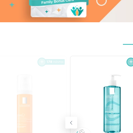
178
πόντοι