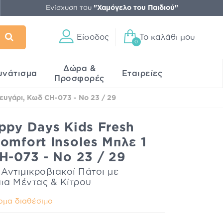
Ενίσχυση του
"Χαμόγελο του Παιδιού"
Είσοδος
Το καλάθι μου
0
Δώρα &
υνάτισμα
Εταιρείες
Προσφορές
Ζευγάρι, Κωδ CH-073 - No 23 / 29
ppy Days Kids Fresh
omfort Insoles Μπλε 1
H-073 - No 23 / 29
 Αντιμικροβιακοί Πάτοι με
αια Μέντας & Κίτρου
ομα διαθέσιμο