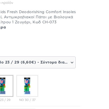
 προϊόν
ids Fresh Deodorishing Comfort Insoles
, Αντιμικροβιακοί Πάτοι με Βιολογικά
ίτρου 1 Ζευγάρι, Κωδ CH-073
ερα
No 23 / 29 (6,60€) - Σύντομα διαθέσιμο
23 / 29
NO 30 / 37