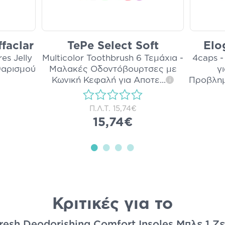
faclar
TePe Select Soft
Elo
es Jelly
Multicolor Toothbrush 6 Τεμάχια -
4caps 
θαρισμού
Μαλακές Οδοντόβουρτσες με
γ
Κωνική Κεφαλή για Αποτε
...
Προβλημ
i
Π.Λ.Τ.
15,74€
15,74€
Κριτικές για το
resh Deodorishing Comfort Insoles Μπλε 1 Ζε