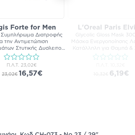
gis Forte for Men
L'Oreal Paris Elv
- Συμπλήρωμα Διατροφής
Glycolic Gloss Mask 30
ια την Αντιμετώπιση
Μάσκα Ενεργοποίησης Λ
άτων Στυτικής Δυσλειτο
...
Κατάλληλη για Θαμπά & 
i
Π.Λ.Τ.
23,02€
Π.Λ.Τ.
10,32€
16,57€
6,19€
23,02€
10,32€
υγάρι, Κωδ CH-073 - No 23 / 29"