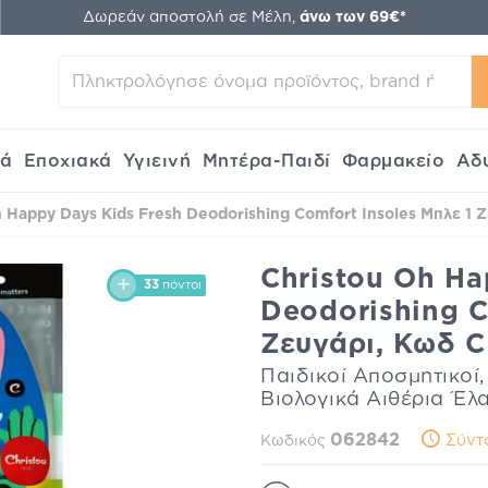
Δωρεάν αποστολή σε Μέλη,
άνω των 69€*
κά
Εποχιακά
Υγιεινή
Μητέρα-Παιδί
Φαρμακείο
Αδ
 Happy Days Kids Fresh Deodorishing Comfort Insoles Μπλε 1 
Christou Oh Ha
33
πόντοι
Deodorishing C
Ζευγάρι, Κωδ C
Παιδικοί Αποσμητικοί,
Βιολογικά Αιθέρια Έλ
062842
Σύντ
Κωδικός