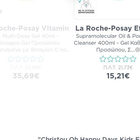
oche-Posay Vitamin
La Roche-Posay Ef
 Multi-Dose Gel 40ml -
Supramolecular Oil & Por
άλαφρο Gel Προσώπου
Cleanser 400ml - Gel Κα
τισμένο με Βιταμίνη C πο
...
Προσώπου, Σ
...
i
i
Π.Λ.Τ.
50,98€
Π.Λ.Τ.
21,73€
35,69€
15,21€
"Christou Oh Happy Days Kids F