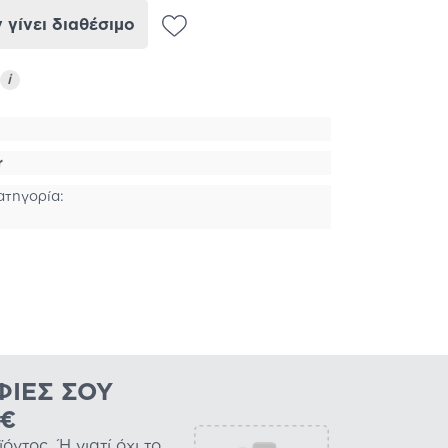
γίνει διαθέσιμο
i
r
ατηγορία:
ΦΊΕΣ ΣΟΥ
0€
ντος. Ή γιατί όχι το