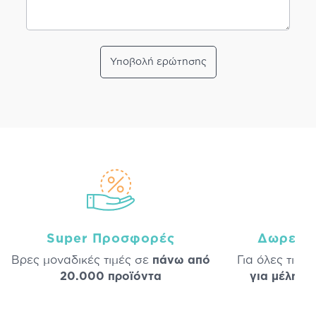
Υποβολή ερώτησης
Super Προσφορές
Δωρεάν
Βρες μοναδικές τιμές σε
πάνω από
Για όλες τις 
20.000 προϊόντα
για μέλη
σε