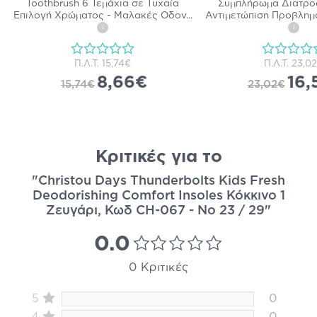
Toothbrush 6 Τεμάχια σε Τυχαία
Συμπλήρωμα Διατροφ
Επιλογή Χρώματος - Μαλακές Οδον
...
Αντιμετώπιση Προβλημ
i
i
Π.Λ.Τ.
15,74€
Π.Λ.Τ.
23,0
8,66€
16,
15,74€
23,02€
Κριτικές για το
"Christou Days Thunderbolts Kids Fresh
Deodorishing Comfort Insoles Κόκκινο 1
Ζευγάρι, Κωδ CH-067 - No 23 / 29"
0.0
0 Κριτικές
5
0
4
0