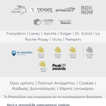
|
|
|
|
|
Frezyderm
Lierac
Apivita
Solgar
Dr. Scholl
La
|
|
Roche-Posay
Vichy
Pampers
Όροι χρήσης
|
Πολιτική Απορρήτου
|
Cookies
|
Κώδικας Δεοντολογίας
|
Χάρτης Ιστοχώρου
Το Pharm24.gr σας ενημερώνει ότι τα συμπληρώματα διατροφής
δεν αντικαθιστούν μια ισορροπημένη διατροφή και δεν
Αυτή η ιστοσελίδα χρησιμοποιεί cookies
προορίζονται για την πρόληψη, αγωγή ή θεραπεία ανθρώπινης