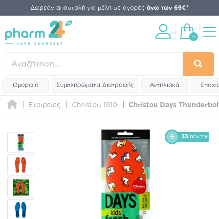
Δωρεάν αποστολή για μέλη σε αγορές
άνω των 69€*
0
Ομορφιά
Συμπληρώματα Διατροφής
Αντηλιακά
Εποχι
Εταιρείες
Christou 1910
Christou Days Thunderbol
33
πόντοι