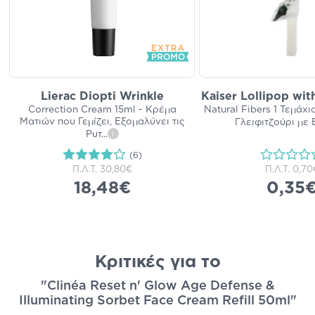
Lierac Diopti Wrinkle
Kaiser Lollipop wit
Correction Cream 15ml - Κρέμα
Natural Fibers 1 Τεμάχι
Ματιών που Γεμίζει, Εξομαλύνει τις
Γλειφιτζούρι με 
Ρυτ
...
i
(6)
Π.Λ.Τ.
30,80€
Π.Λ.Τ.
0,70
18,48€
0,35
Κριτικές για το
"Clinéa Reset n' Glow Age Defense &
Illuminating Sorbet Face Cream Refill 50ml"