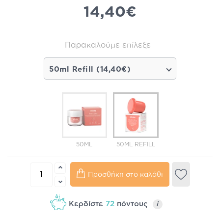
14,40€
Παρακαλούμε επίλεξε
50ml Refill (14,40€)
50ML
50ML REFILL
Προσθήκη στο καλάθι
Κερδίστε
72
πόντους
i