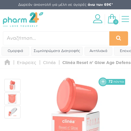
Δωρεάν αποστολή για μέλη σε αγορές
άνω των 69€*
0
Ομορφιά
Συμπληρώματα Διατροφής
Αντηλιακά
Εποχι
Εταιρείες
Clinéa
Clinéa Reset n' Glow Age Defense
72
πόντοι