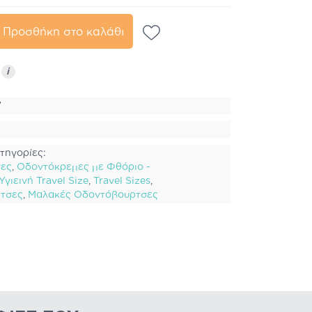
Προσθήκη στο καλάθι
ς
i
7
τηγορίες:
σες
,
Οδοντόκρεμες με Φθόριο -
γιεινή Travel Size
,
Travel Sizes
,
τσες
,
Μαλακές Οδοντόβουρτσες