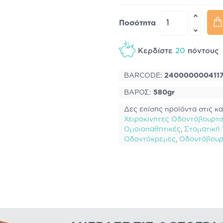
Ποσότητα
Κερδίστε
20
πόντου
BARCODE:
240000000411
ΒΑΡΟΣ:
580gr
Δες επίσης προϊόντα στις κα
Χειροκίνητες Οδοντόβουρτ
Ομοιoπαθητικές
,
Στοματική Υ
Οδοντόκρεμες
,
Οδοντόβουρ