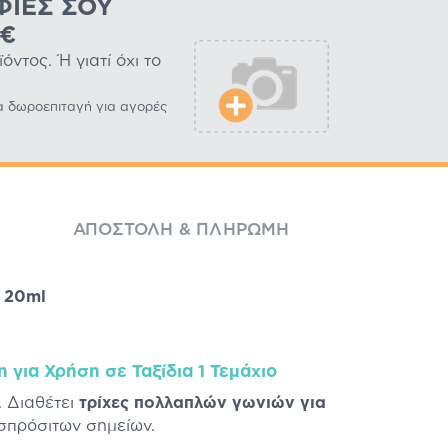
ΦΊΕΣ ΣΟΥ
0€
ντος. Ή γιατί όχι το
α δωροεπιταγή για αγορές
ΑΠΟΣΤΟΛΉ & ΠΛΗΡΩΜΉ
m 20ml
για Χρήση σε Ταξίδια 1 Τεμάχιο
. Διαθέτει
τρίχες πολλαπλών γωνιών για
σπρόσιτων σημείων.