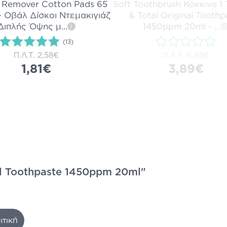
Remover Cotton Pads 65
Soft Toothbrush Κόκκινο 1
- Οβάλ Δίσκοι Ντεμακιγιάζ
& Total Original Toothp
Διπλής Όψης μ
...
1450ppm 20ml -
...
i
i
(13)
Π.Λ.Τ.
2,58€
Π.Λ.Τ.
6,48€
1,81€
3,89€
al Toothpaste 1450ppm 20ml"
ιτική