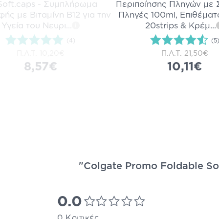
Soft.caps - Συμπλήρωμα
Περιποίησης Πληγών με Σ
ής με Βιταμίνη Β12 για την
Πληγές 100ml, Επιθέματα
Υγεία του Νευρι
...
20strips & Κρέμ
...
i
(4)
(5
Π.Λ.Τ.
10,20€
Π.Λ.Τ.
21,50€
8,57€
10,11€
"Colgate Promo Foldable So
0.0
0 Κριτικές