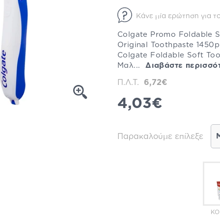
Κάνε μία ερώτηση για το
Colgate Promo Foldable S
Original Toothpaste 1450
Colgate Foldable Soft To
Μαλ...
Διαβάστε περισσό
Π.Λ.Τ.
6,72€
4,03€
Παρακαλούμε επίλεξε
ΚΌ