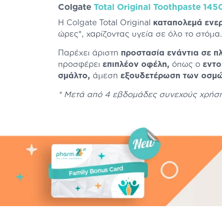
Colgate
Total Original Toothpaste 1
Η
Colgate
Total Original
καταπολεμά ενε
ώρες*, χαρίζοντας υγεία σε όλο το στόμα
Παρέχει άριστη
προστασία ενάντια σε πλ
προσφέρει
επιπλέον οφέλη,
όπως ο
εντο
σμάλτο,
άμεση
εξουδετέρωση των οσμ
* Μετά από 4 εβδομάδες συνεχούς χρήση