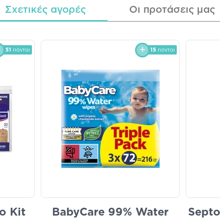
Σχετικές αγορές
Οι προτάσεις μας
51
πόντοι
15
πόντοι
o Kit
BabyCare 99% Water
Septo