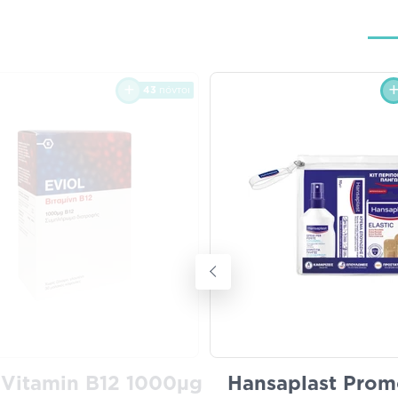
43
πόντοι
 Vitamin B12 1000μg
Hansaplast Prom