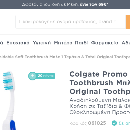
Δωρεάν αποστολή σε Μέλη,
άνω των 69€*
κά
Εποχιακά
Υγιεινή
Μητέρα-Παιδί
Φαρμακείο
Αδ
ldable Soft Toothbrush Μπλε 1 Τεμάχιο & Total Original Tooth
Colgate Promo 
20
πόντοι
Toothbrush Μπλ
Original Toot
Αναδιπλούμενη Μαλακ
Χρήση σε Ταξίδια & 
Ολοκληρωμένη Προστα
061025
Σε απ
Κωδικός