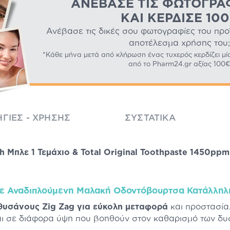
ΑΝΈΒΑΣΕ ΤΙΣ ΦΩΤΟΓΡΑ
ΚΑΙ ΚΈΡΔΙΣΕ 10
Ανέβασε τις δικές σου φωτογραφίες του προϊό
αποτέλεσμα χρήσης του;
*Κάθε μήνα μετά από κλήρωση ένας τυχερός κερδίζει μί
από το Pharm24.gr αξίας 100€
ΓΊΕΣ - ΧΡΉΣΗΣ
ΣΥΣΤΑΤΙΚΆ
 Μπλε 1 Τεμάχιο & Total Original Toothpaste 1450pp
ε Αναδιπλούμενη Μαλακή Οδοντόβουρτσα Κατάλληλη 
 θυσάνους
Zig Zag για
εύκολη μεταφορά
και προστασία
ι σε διάφορα ύψη που βοηθούν στον καθαρισμό των δυ