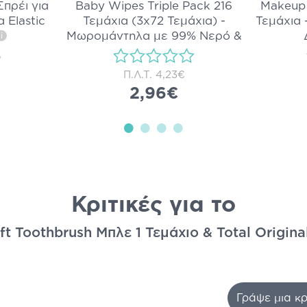
πρέι για
Baby Wipes Triple Pack 216
Makeup 
 Elastic
Τεμάχια (3x72 Τεμάχια) -
Τεμάχια 
Μωρομάντηλα με 99% Νερό &
i
Βιο
...
i
)
Π.Λ.Τ.
4,23€
2,96€
Κριτικές για το
ft Toothbrush Μπλε 1 Τεμάχιο & Total Origin
Γράψε μια κρ