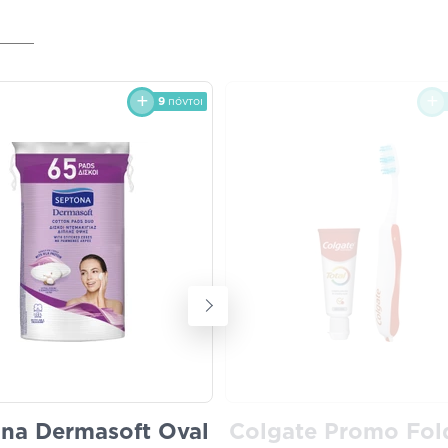
9
πόντοι
na Dermasoft Oval
Colgate Promo Fol