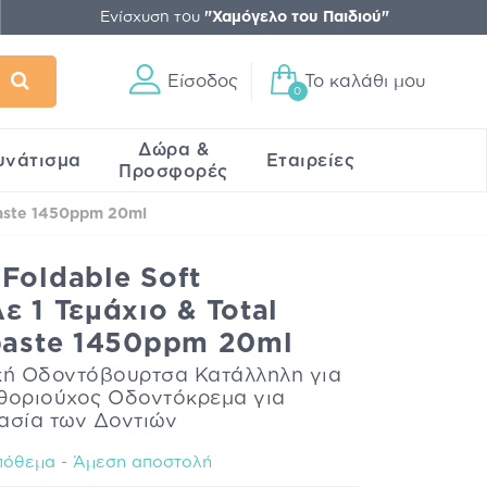
Ενίσχυση του
"Χαμόγελο του Παιδιού"
Είσοδος
Το καλάθι μου
0
Δώρα &
υνάτισμα
Εταιρείες
Προσφορές
paste 1450ppm 20ml
Foldable Soft
ε 1 Τεμάχιο & Total
hpaste 1450ppm 20ml
ή Οδοντόβουρτσα Κατάλληλη για
Φθοριούχος Οδοντόκρεμα για
σία των Δοντιών
όθεμα - Άμεση αποστολή