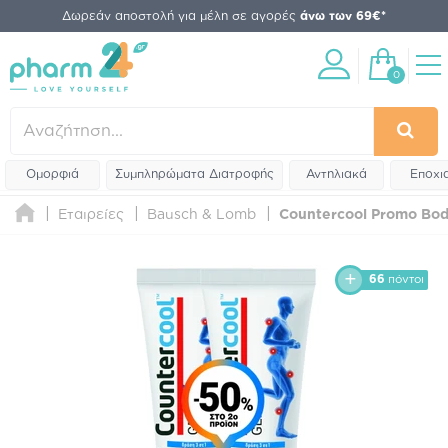
Δωρεάν αποστολή για μέλη σε αγορές
άνω των 69€*
0
Ομορφιά
Συμπληρώματα Διατροφής
Αντηλιακά
Εποχι
Εταιρείες
Bausch & Lomb
Countercool Promo Bod
66
πόντοι