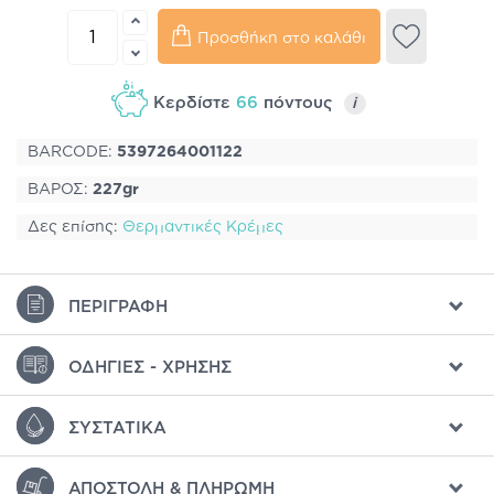
Προσθήκη στο καλάθι
Κερδίστε
66
πόντους
i
BARCODE:
5397264001122
ΒΑΡΟΣ:
227gr
Δες επίσης:
Θερμαντικές Κρέμες
ΠΕΡΙΓΡΑΦΉ
ΟΔΗΓΊΕΣ - ΧΡΉΣΗΣ
ΣΥΣΤΑΤΙΚΆ
ΑΠΟΣΤΟΛΉ & ΠΛΗΡΩΜΉ