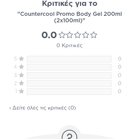
Κριτικές για το
"Countercool Promo Body Gel 200ml
(2x100ml)"
0.0
0 Κριτικές
5
0
4
0
3
0
2
0
1
0
› Δείτε όλες τις κριτικές (0)