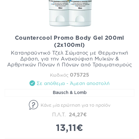
Countercool Promo Body Gel 200ml
(2x100ml)
Καταπραϋντικό Τζελ Σώματος με Θερμαντική
Δράση, για την Ανακούφιση Μυϊκών &
Αρθριτικών Πόνων ή Πόνων από Τραυματισμούς
075725
Κωδικός
Σε απόθεμα - Άμεση αποστολή
Bausch & Lomb
Κάνε μία ερώτηση για το προϊόν
Π.Λ.Τ.
24,27€
13,11€