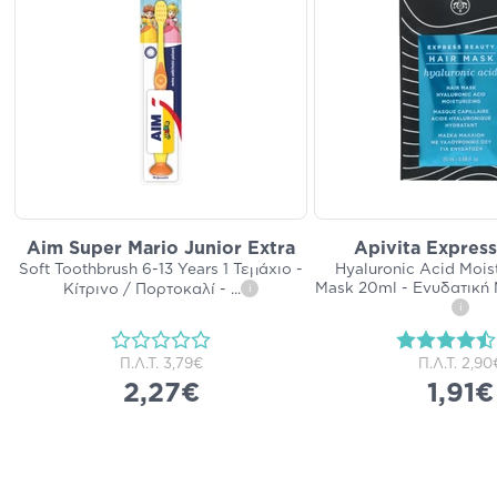
Aim Super Mario Junior Extra
Apivita Expres
Soft Toothbrush 6-13 Years 1 Τεμάχιο -
Hyaluronic Acid Moist
Mask 20ml - Ενυδατική
Κίτρινο / Πορτοκαλί -
...
i
i
Π.Λ.Τ.
3,79€
Π.Λ.Τ.
2,90
2,27€
1,91€