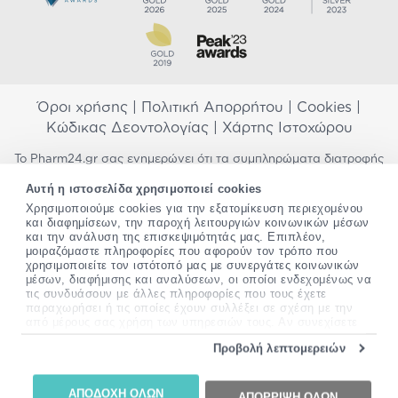
Όροι χρήσης
|
Πολιτική Απορρήτου
|
Cookies
|
Κώδικας Δεοντολογίας
|
Χάρτης Ιστοχώρου
Το Pharm24.gr σας ενημερώνει ότι τα συμπληρώματα διατροφής
δεν αντικαθιστούν μια ισορροπημένη διατροφή και δεν
Αυτή η ιστοσελίδα χρησιμοποιεί cookies
προορίζονται για την πρόληψη, αγωγή ή θεραπεία ανθρώπινης
νόσου. Συμβουλευτείτε τον γιατρό σας εάν είστε έγκυος,
Χρησιμοποιούμε cookies για την εξατομίκευση περιεχομένου
και διαφημίσεων, την παροχή λειτουργιών κοινωνικών μέσων
θηλάζετε, ακολουθείτε παράλληλα φαρμακευτική αγωγή ή
και την ανάλυση της επισκεψιμότητάς μας. Επιπλέον,
αντιμετωπίζετε προβλήματα υγείας πριν χρησιμοποιήσετε
μοιραζόμαστε πληροφορίες που αφορούν τον τρόπο που
οποιοδήποτε συμπλήρωμα διατροφής. Προσπαθούμε διαρκώς να
χρησιμοποιείτε τον ιστότοπό μας με συνεργάτες κοινωνικών
σας παρέχουμε ακριβείς και έγκυρες πληροφορίες. Σε περίπτωση
μέσων, διαφήμισης και αναλύσεων, οι οποίοι ενδεχομένως να
που έχετε κάποια ερώτηση ή παρατήρηση σχετικά με αυτές,
τις συνδυάσουν με άλλες πληροφορίες που τους έχετε
παρακαλώ
επικοινωνήστε μαζί μας
.
παραχωρήσει ή τις οποίες έχουν συλλέξει σε σχέση με την
από μέρους σας χρήση των υπηρεσιών τους. Αν συνεχίσετε
*Ισχύουν όροι & προϋποθέσεις
να χρησιμοποιείτε την ιστοσελίδα μας, συναινείτε στη χρήση
Προβολή λεπτομερειών
των cookies μας.
Copyright
©
2012-2026 - All rights Reserved •
Περισσότερες πληροφορίες σχετικά με τα cookies, μπορείτε
Website by
24lc.gr
να δείτε
εδώ
.
ΑΠΟΔΟΧΗ ΟΛΩΝ
ΑΠΟΡΡΙΨΗ ΟΛΩΝ