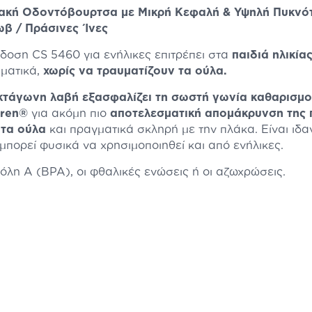
λακή Οδοντόβουρτσα με Μικρή Κεφαλή & Υψηλή Πυκνότ
ωβ / Πράσινες Ίνες
δοση CS 5460 για ενήλικες επιτρέπει στα
παιδιά ηλικία
σματικά,
χωρίς να τραυματίζουν τα ούλα.
κτάγωνη λαβή εξασφαλίζει τη σωστή γωνία καθαρισμ
uren®
για ακόμη πιο
αποτελεσματική απομάκρυνση της 
 τα ούλα
και πραγματικά σκληρή με την πλάκα. Είναι ιδα
μπορεί φυσικά να χρησιμοποιηθεί και από ενήλικες.
όλη Α (BPA), οι φθαλικές ενώσεις ή οι αζωχρώσεις.