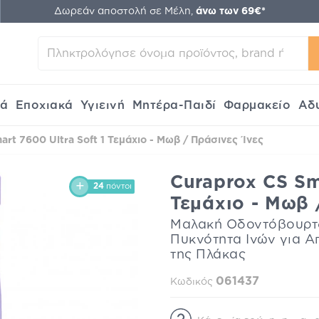
Δωρεάν αποστολή σε Μέλη,
άνω των 69€*
κά
Εποχιακά
Υγιεινή
Μητέρα-Παιδί
Φαρμακείο
Αδ
rt 7600 Ultra Soft 1 Τεμάχιο - Μωβ / Πράσινες Ίνες
Curaprox CS Sm
24
πόντοι
Τεμάχιο - Μωβ 
Μαλακή Οδοντόβουρτσ
Πυκνότητα Ινών για 
της Πλάκας
061437
Κωδικός