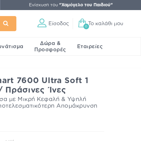
Ενίσχυση του
"Χαμόγελο του Παιδιού"
Είσοδος
Το καλάθι μου
0
Δώρα &
υνάτισμα
Εταιρείες
Προσφορές
art 7600 Ultra Soft 1
/ Πράσινες Ίνες
α με Μικρή Κεφαλή & Υψηλή
Αποτελεσματικότερη Απομάκρυνση