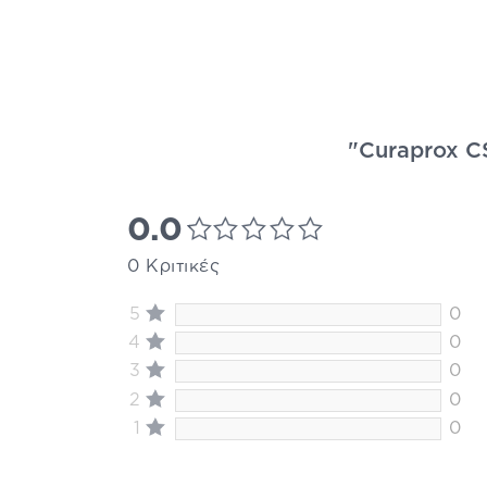
"Curaprox CS
0.0
0 Κριτικές
5
0
4
0
3
0
2
0
1
0