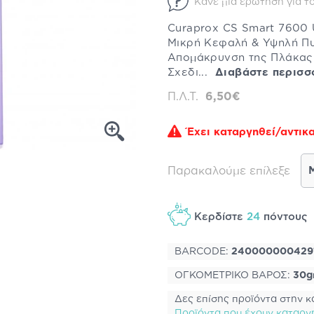
Κάνε μία ερώτηση για το
Curaprox CS Smart 7600 
Μικρή Κεφαλή & Υψηλή Πυ
Απομάκρυνση της Πλάκας 
Σχεδι...
Διαβάστε περισσ
Π.Λ.Τ.
6,50€
Έχει καταργηθεί/αντικα
Παρακαλούμε επίλεξε
Κερδίστε
24
πόντου
BARCODE:
240000000429
ΟΓΚΟΜΕΤΡΙΚΟ ΒΑΡΟΣ:
30g
Δες επίσης προϊόντα στην κ
Προϊόντα που έχουν καταργ