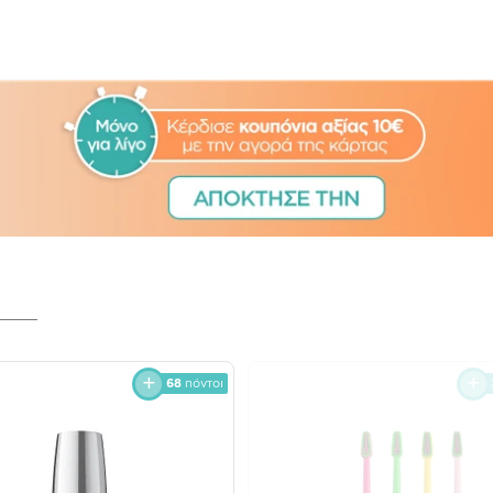
68
πόντοι