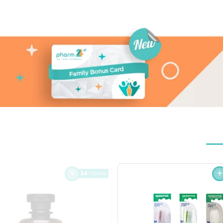
34
πόντοι