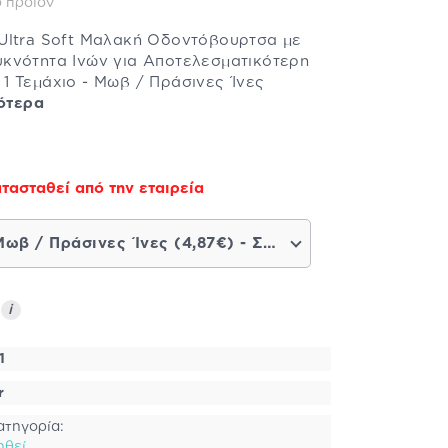
 προϊόν
Ultra Soft Μαλακή Οδοντόβουρτσα με
κνότητα Ινών για Αποτελεσματικότερη
1 Τεμάχιο - Μωβ / Πράσινες Ίνες
ότερα
τασταθεί από την εταιρεία
Μωβ / Πράσινες Ίνες (4,87€) - Σύντομα διαθέσιμο
ς
i
1
r
ατηγορία:
ηθεί