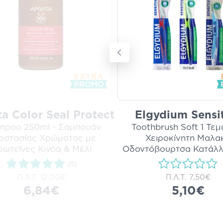
ta Color Seal Protect
Elgydium Sensi
mpoo 250ml - Σαμπουάν
Toothbrush Soft 1 Τεμ
οστασίας Χρώματος με
Χειροκίνητη Μαλα
ωτεΐνες Κινόα & Μέλι
Οδοντόβουρτσα Κατάλλ
Ευαίσθ
...
i
(5)
Π.Λ.Τ.
12,00€
Π.Λ.Τ.
7,50€
6,84€
5,10€