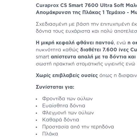
Curaprox
CS Smart 7600 Ultra Soft Μα
Απομάκρυνση της Πλάκας 1 Τεμάχιο - Μ
Σχεδιασμένη με βάση την επιτυχημένη έκ
δόντια τους ευχάριστα και πολύ αποτελε
Η μικρή κεφαλή φθάνει παντού
, ενώ
η ο
πυκνότητα καθώς
διαθέτει 7.600 ίνες C
smart
απίστευτα απαλή με τα δόντια και
σωστή πρακτική στοματικής υγιεινής ενώ 
Χωρίς επιβλαβείς ουσίες
όπως η δισφαιν
Συνίσταται για:
Φροντίδα των ούλων
Ευαίσθητα δόντια
Φλεγμονή των ούλων
Καθαρά δόντια
Προστασία από την τερηδόνα
Πλάκα