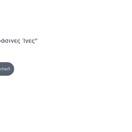
ράσινες Ίνες"
ιτική