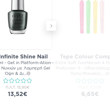
Infinite Shine Nail
Tepe Colour Com
ml - Get in Platform-Ation -
Extra Soft Toothbrush 4 Τε
ι Νυχιών με Λαμπερή Gel
Multicolor 11 - Οδοντόβου
Όψη & Δι
...
Πολύ Μαλακές
...
i
i
Π.Λ.Τ.
15,90€
Π.Λ.Τ.
11,09€
13,52€
6,65€