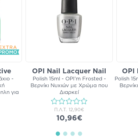
tive
OPI Nail Lacquer Nail
OPI 
άχιο -
Polish 15ml - OPI’m Frosted -
Polish 15
κή
Βερνίκι Νυχιών με Χρώμα που
Βερνίκ
ηλη για
Διαρκεί
Π.Λ.Τ.
12,90€
10,96€