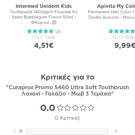
Intermed Unident Kids
Apivita My Colo
Toothpaste 1400ppm Fluoride 6+
Permanent Hair Color 1
Years Bubblegum Flavor 50ml -
Ξανθό Ανοιχτό - Μόνι
Φθοριού
...
i
(3)
Π.Λ.Τ.
7,40€
Π.Λ.Τ.
19,8
4,51€
9,99
Κριτικές για το
"Curaprox Promo 5460 Ultra Soft Toothbrush
Λαχανί - Γαλάζιο - Μωβ 3 Τεμάχια"
0.0
0 Κριτικές
5
0