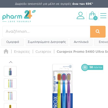
Δωρεάν αποστολή για μέλη σε αγορές
άνω των 69€*
0
Ομορφιά
Συμπληρώματα Διατροφής
Αντηλιακά
Εποχι
Εταιρείες
Curaprox
Curaprox Promo 5460 Ultra So
58
πόντοι