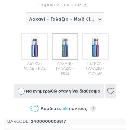
Παρακαλούμε επίλεξε
Λαχανί - Γαλάζιο - Μωβ (11,51€) - Σύντομα διαθέσιμο
ΛΕΥΚΌ -
ΛΑΧΑΝΊ -
ΠΕΤΡΌΛ -
ΜΠΛΕ - ΡΟΖ
ΓΑΛΆΖΙΟ -
ΓΑΛΆΖΙΟ -
ΜΩΒ
ΦΟΎΞΙΑ
i
Να ενημερωθώ όταν γίνει διαθέσιμο
Κερδίστε
58
πόντους
i
BARCODE:
2400000003817