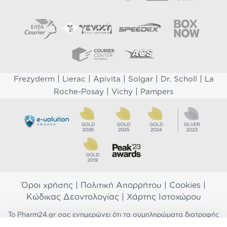
|
|
|
|
|
Frezyderm
Lierac
Apivita
Solgar
Dr. Scholl
La
|
|
Roche-Posay
Vichy
Pampers
Όροι χρήσης
|
Πολιτική Απορρήτου
|
Cookies
|
Κώδικας Δεοντολογίας
|
Χάρτης Ιστοχώρου
Το Pharm24.gr σας ενημερώνει ότι τα συμπληρώματα διατροφής
δεν αντικαθιστούν μια ισορροπημένη διατροφή και δεν