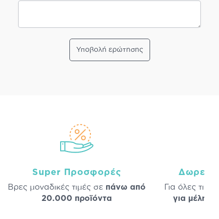
Υποβολή ερώτησης
Super Προσφορές
Δωρεάν
Βρες μοναδικές τιμές σε
πάνω από
Για όλες τις 
20.000 προϊόντα
για μέλη
σε