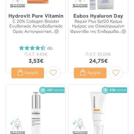
Hydrovit Pure Vitamin
Eubos Hyaluron Day
C 20% Collagen Booster
Repair Plus Spf20 Κρέμα
Ενυδατικός Αντιοξειδωτικός
Ημέρας για Ολοκληρωμένη
Ορός Αντιγηραντική
...
i
Φροντίδα της Επιδερμίδα
...
i
(6)
Π.Λ.Τ.
4,65€
Π.Λ.Τ.
33,00€
3,53€
24,75€
Αγορά
Αγορά
231
πόντοι
219
πόντοι