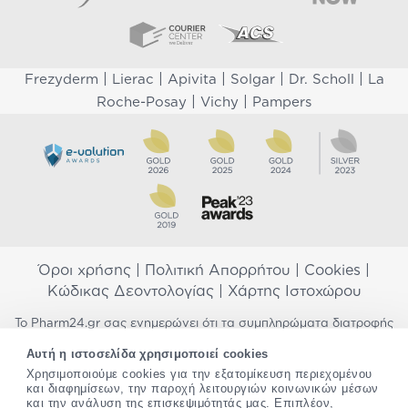
|
|
|
|
|
Frezyderm
Lierac
Apivita
Solgar
Dr. Scholl
La
|
|
Roche-Posay
Vichy
Pampers
Όροι χρήσης
|
Πολιτική Απορρήτου
|
Cookies
|
Κώδικας Δεοντολογίας
|
Χάρτης Ιστοχώρου
Το Pharm24.gr σας ενημερώνει ότι τα συμπληρώματα διατροφής
δεν αντικαθιστούν μια ισορροπημένη διατροφή και δεν
Αυτή η ιστοσελίδα χρησιμοποιεί cookies
προορίζονται για την πρόληψη, αγωγή ή θεραπεία ανθρώπινης
Χρησιμοποιούμε cookies για την εξατομίκευση περιεχομένου
νόσου. Συμβουλευτείτε τον γιατρό σας εάν είστε έγκυος,
και διαφημίσεων, την παροχή λειτουργιών κοινωνικών μέσων
θηλάζετε, ακολουθείτε παράλληλα φαρμακευτική αγωγή ή
και την ανάλυση της επισκεψιμότητάς μας. Επιπλέον,
αντιμετωπίζετε προβλήματα υγείας πριν χρησιμοποιήσετε