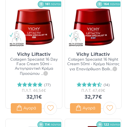
161
πόντοι
164
πόντοι
Vichy Liftactiv
Vichy Liftactiv
Collagen Specialist 16 Day
Collagen Specialist 16 Night
Face Cream 50ml -
Cream 50ml - Κρέμα Νύχτας
Αντιγηραντική Κρέμα
για Επανόρθωση Βαθι
...
i
Προσώπου
...
i
(77)
(14)
Π.Λ.Τ.
46,54€
Π.Λ.Τ.
47,49€
32,11€
32,77€
Αγορά
Αγορά
114
πόντοι
122
πόντοι