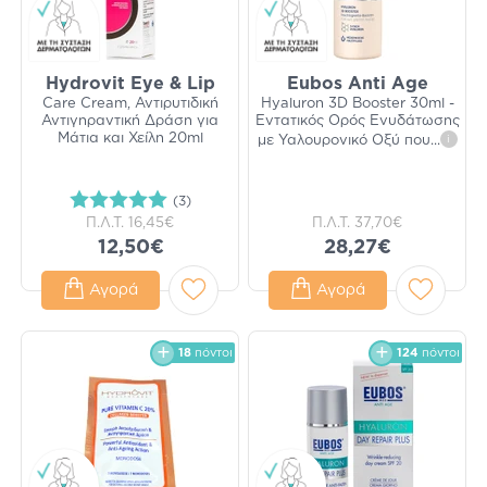
Hydrovit Eye & Lip
Eubos Anti Age
Care Cream, Αντιρυτιδική
Hyaluron 3D Booster 30ml -
Αντιγηραντική Δράση για
Εντατικός Ορός Ενυδάτωσης
Μάτια και Χείλη 20ml
με Υαλουρονικό Οξύ που
...
i
(3)
Π.Λ.Τ.
16,45€
Π.Λ.Τ.
37,70€
12,50€
28,27€
Αγορά
Αγορά
18
πόντοι
124
πόντοι