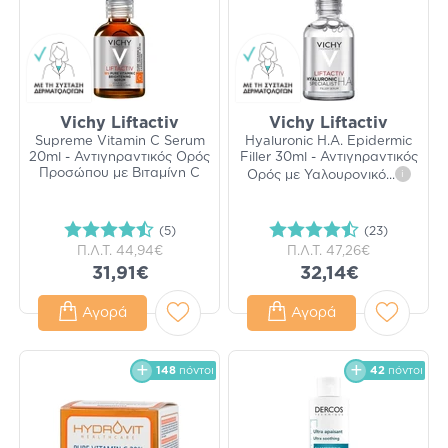
Vichy Liftactiv
Vichy Liftactiv
Supreme Vitamin C Serum
Hyaluronic H.A. Epidermic
20ml - Αντιγηραντικός Ορός
Filler 30ml - Αντιγηραντικός
Προσώπου με Βιταμίνη C
Ορός με Υαλουρονικό
...
i
(5)
(23)
Π.Λ.Τ.
44,94€
Π.Λ.Τ.
47,26€
31,91€
32,14€
Αγορά
Αγορά
148
πόντοι
42
πόντοι