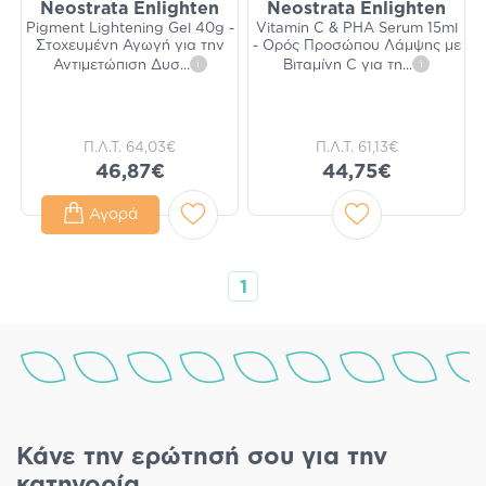
Neostrata Enlighten
Neostrata Enlighten
Pigment Lightening Gel 40g -
Vitamin C & PHA Serum 15ml
Στοχευμένη Αγωγή για την
- Ορός Προσώπου Λάμψης με
Αντιμετώπιση Δυσ
...
i
Βιταμίνη C για τη
...
i
Π.Λ.Τ.
64,03€
Π.Λ.Τ.
61,13€
46,87€
44,75€
Αγορά
1
Κάνε την ερώτησή σου για την
κατηγορία