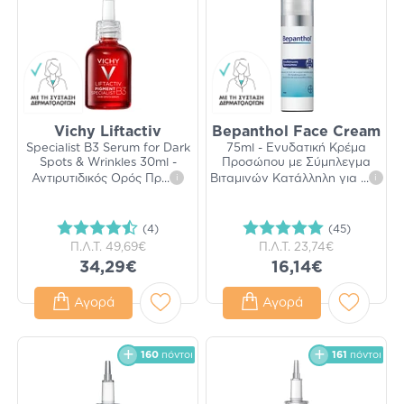
Vichy Liftactiv
Bepanthol Face Cream
Specialist B3 Serum for Dark
75ml - Ενυδατική Κρέμα
Spots & Wrinkles 30ml -
Προσώπου με Σύμπλεγμα
Αντιρυτιδικός Ορός Πρ
...
i
Βιταμινών Κατάλληλη για
...
i
(4)
(45)
Π.Λ.Τ.
49,69€
Π.Λ.Τ.
23,74€
34,29€
16,14€
Αγορά
Αγορά
160
πόντοι
161
πόντοι