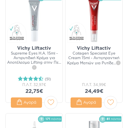
Vichy Liftactiv
Vichy Liftactiv
Supreme Eyes H.A. 15ml -
Collagen Specialist Eye
Αντιρυτιδική Κρέμα για
Cream 15ml - Αντιγηραντική
Αποτέλεσμα Lifting στην Πε
...
Κρέμα Ματιών για Ρυτίδε
...
i
i
(51)
Π.Λ.Τ.
32,97€
Π.Λ.Τ.
34,99€
22,75€
24,49€
Αγορά
Αγορά
171
πόντοι
81
πόντοι