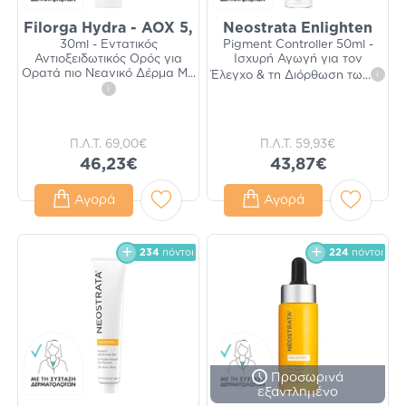
Filorga Hydra - AOX 5,
Neostrata Enlighten
30ml - Εντατικός
Pigment Controller 50ml -
Αντιοξειδωτικός Ορός για
Ισχυρή Αγωγή για τον
Ορατά πιο Νεανικό Δέρμα Μ
...
Έλεγχο & τη Διόρθωση τω
...
i
i
Π.Λ.Τ.
69,00€
Π.Λ.Τ.
59,93€
46,23€
43,87€
Αγορά
Αγορά
234
πόντοι
224
πόντοι
Προσωρινά
εξαντλημένο