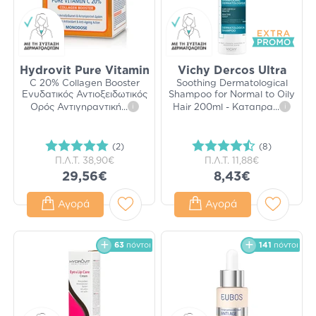
Hydrovit Pure Vitamin
Vichy Dercos Ultra
C 20% Collagen Booster
Soothing Dermatological
Ενυδατικός Αντιοξειδωτικός
Shampoo for Normal to Oily
Ορός Αντιγηραντική
...
i
Hair 200ml - Καταπρα
...
i
(2)
(8)
Π.Λ.Τ.
38,90€
Π.Λ.Τ.
11,88€
29,56€
8,43€
Αγορά
Αγορά
63
πόντοι
141
πόντοι