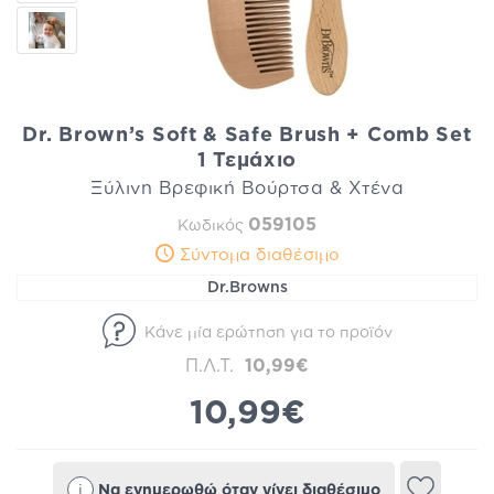
Dr. Brown’s Soft & Safe Brush + Comb Set
1 Τεμάχιο
Ξύλινη Βρεφική Βούρτσα & Χτένα
059105
Κωδικός
Σύντομα διαθέσιμο
Dr.Browns
Κάνε μία ερώτηση για το προϊόν
Π.Λ.Τ.
10,99€
10,99€
i
Να ενημερωθώ όταν γίνει διαθέσιμο