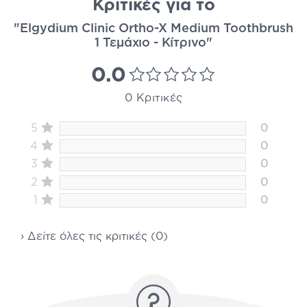
Κριτικές για το
"Elgydium Clinic Ortho-X Medium Toothbrush
1 Τεμάχιο - Κίτρινο"
0.0
0 Κριτικές
5
0
4
0
3
0
2
0
1
0
› Δείτε όλες τις κριτικές (0)