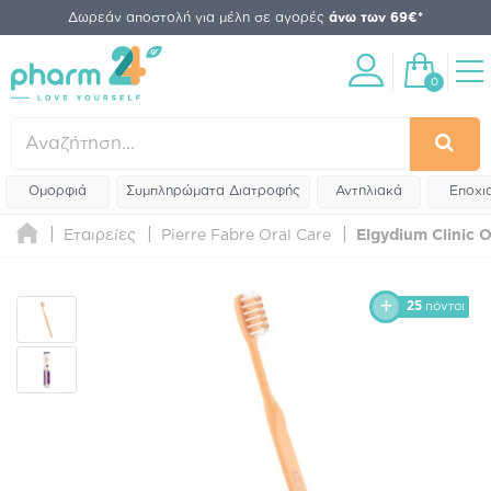
Δωρεάν αποστολή για μέλη σε αγορές
άνω των 69€*
0
Ομορφιά
Συμπληρώματα Διατροφής
Αντηλιακά
Εποχι
Εταιρείες
Pierre Fabre Oral Care
Elgydium Clinic 
25
πόντοι