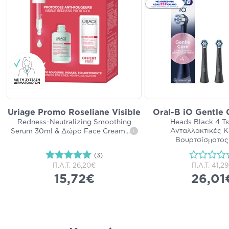
Uriage Promo Roseliane Visible
Oral-B iO Gentle 
Redness-Neutralizing Smoothing
Heads Black 4 Τε
Ανταλλακτικές 
Serum 30ml & Δώρο Face Cream
...
i
Βουρτσίσματος 
(3)
Π.Λ.Τ.
26,20€
Π.Λ.Τ.
41,2
15,72€
26,01