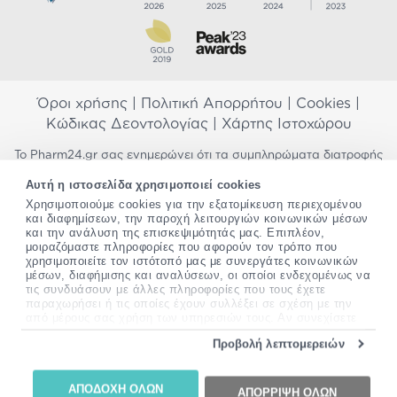
Όροι χρήσης
|
Πολιτική Απορρήτου
|
Cookies
|
Κώδικας Δεοντολογίας
|
Χάρτης Ιστοχώρου
Το Pharm24.gr σας ενημερώνει ότι τα συμπληρώματα διατροφής
δεν αντικαθιστούν μια ισορροπημένη διατροφή και δεν
Αυτή η ιστοσελίδα χρησιμοποιεί cookies
προορίζονται για την πρόληψη, αγωγή ή θεραπεία ανθρώπινης
Χρησιμοποιούμε cookies για την εξατομίκευση περιεχομένου
νόσου. Συμβουλευτείτε τον γιατρό σας εάν είστε έγκυος,
και διαφημίσεων, την παροχή λειτουργιών κοινωνικών μέσων
θηλάζετε, ακολουθείτε παράλληλα φαρμακευτική αγωγή ή
και την ανάλυση της επισκεψιμότητάς μας. Επιπλέον,
αντιμετωπίζετε προβλήματα υγείας πριν χρησιμοποιήσετε
μοιραζόμαστε πληροφορίες που αφορούν τον τρόπο που
οποιοδήποτε συμπλήρωμα διατροφής. Προσπαθούμε διαρκώς να
χρησιμοποιείτε τον ιστότοπό μας με συνεργάτες κοινωνικών
σας παρέχουμε ακριβείς και έγκυρες πληροφορίες. Σε περίπτωση
μέσων, διαφήμισης και αναλύσεων, οι οποίοι ενδεχομένως να
που έχετε κάποια ερώτηση ή παρατήρηση σχετικά με αυτές,
τις συνδυάσουν με άλλες πληροφορίες που τους έχετε
παρακαλώ
επικοινωνήστε μαζί μας
.
παραχωρήσει ή τις οποίες έχουν συλλέξει σε σχέση με την
από μέρους σας χρήση των υπηρεσιών τους. Αν συνεχίσετε
να χρησιμοποιείτε την ιστοσελίδα μας, συναινείτε στη χρήση
*Ισχύουν όροι & προϋποθέσεις
Προβολή λεπτομερειών
των cookies μας.
Copyright
©
2012-2026 - All rights Reserved •
Περισσότερες πληροφορίες σχετικά με τα cookies, μπορείτε
Website by
24lc.gr
να δείτε
εδώ
.
ΑΠΟΔΟΧΗ ΟΛΩΝ
ΑΠΟΡΡΙΨΗ ΟΛΩΝ