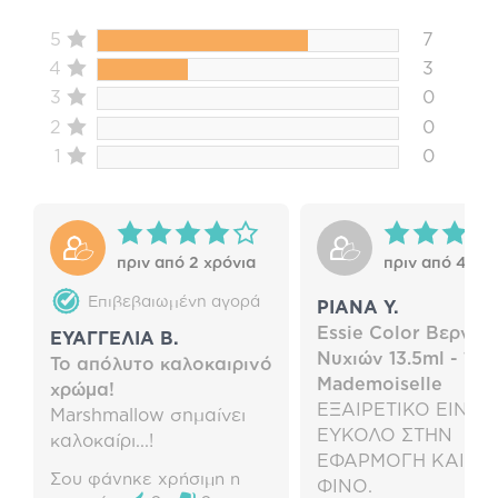
5
7
4
3
3
0
2
0
1
0
πριν από 2 χρόνια
πριν από 4 χρ
Επιβεβαιωμένη αγορά
ΡΙΑΝΑ Υ.
Essie Color Βερνίκι
ΕΥΑΓΓΕΛΙΑ Β.
Νυχιών 13.5ml - 13
Το απόλυτο καλοκαιρινό
Mademoiselle
χρώμα!
ΕΞΑΙΡΕΤΙΚΟ ΕΙΝΑΙ
Marshmallow σημαίνει
ΕΥΚΟΛΟ ΣΤΗΝ
καλοκαίρι...!
ΕΦΑΡΜΟΓΗ ΚΑΙ ΕΙ
Σου φάνηκε χρήσιμη η
ΦΙΝΟ.