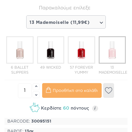
Παρακαλούμε επίλεξε
13 Mademoiselle (11,99€)
6 BALLET
49 WICKED
57 FOREVER
13
5
SLIPPERS
YUMMY
MADEMOISELLE
Προσθήκη στο καλάθι
Κερδίστε
60
πόντους
i
BARCODE:
30095151
ΒΑΡΟΣ:
13gr