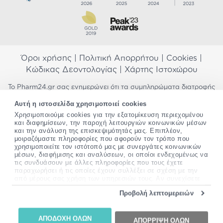
Όροι χρήσης
|
Πολιτική Απορρήτου
|
Cookies
|
Κώδικας Δεοντολογίας
|
Χάρτης Ιστοχώρου
Το Pharm24.gr σας ενημερώνει ότι τα συμπληρώματα διατροφής
δεν αντικαθιστούν μια ισορροπημένη διατροφή και δεν
Αυτή η ιστοσελίδα χρησιμοποιεί cookies
προορίζονται για την πρόληψη, αγωγή ή θεραπεία ανθρώπινης
Χρησιμοποιούμε cookies για την εξατομίκευση περιεχομένου
νόσου. Συμβουλευτείτε τον γιατρό σας εάν είστε έγκυος,
και διαφημίσεων, την παροχή λειτουργιών κοινωνικών μέσων
θηλάζετε, ακολουθείτε παράλληλα φαρμακευτική αγωγή ή
και την ανάλυση της επισκεψιμότητάς μας. Επιπλέον,
αντιμετωπίζετε προβλήματα υγείας πριν χρησιμοποιήσετε
μοιραζόμαστε πληροφορίες που αφορούν τον τρόπο που
οποιοδήποτε συμπλήρωμα διατροφής. Προσπαθούμε διαρκώς να
χρησιμοποιείτε τον ιστότοπό μας με συνεργάτες κοινωνικών
σας παρέχουμε ακριβείς και έγκυρες πληροφορίες. Σε περίπτωση
μέσων, διαφήμισης και αναλύσεων, οι οποίοι ενδεχομένως να
που έχετε κάποια ερώτηση ή παρατήρηση σχετικά με αυτές,
τις συνδυάσουν με άλλες πληροφορίες που τους έχετε
παρακαλώ
επικοινωνήστε μαζί μας
.
παραχωρήσει ή τις οποίες έχουν συλλέξει σε σχέση με την
από μέρους σας χρήση των υπηρεσιών τους. Αν συνεχίσετε
να χρησιμοποιείτε την ιστοσελίδα μας, συναινείτε στη χρήση
*Ισχύουν όροι & προϋποθέσεις
Προβολή λεπτομερειών
των cookies μας.
Copyright
©
2012-2026 - All rights Reserved •
Περισσότερες πληροφορίες σχετικά με τα cookies, μπορείτε
Website by
24lc.gr
να δείτε
εδώ
.
ΑΠΟΔΟΧΗ ΟΛΩΝ
ΑΠΟΡΡΙΨΗ ΟΛΩΝ