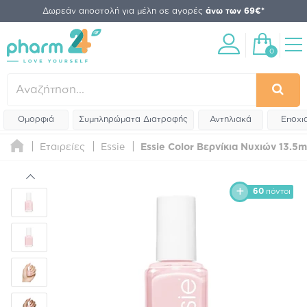
Δωρεάν αποστολή για μέλη σε αγορές
άνω των 69€*
0
Ομορφιά
Συμπληρώματα Διατροφής
Αντηλιακά
Εποχι
Εταιρείες
Essie
Essie Color Βερνίκια Νυχιών 13.5m
60
πόντοι