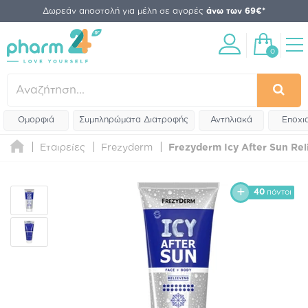
Δωρεάν αποστολή για μέλη σε αγορές
άνω των 69€*
0
Ομορφιά
Συμπληρώματα Διατροφής
Αντηλιακά
Εποχι
Εταιρείες
Frezyderm
Frezyderm Icy After Sun Re
40
πόντοι