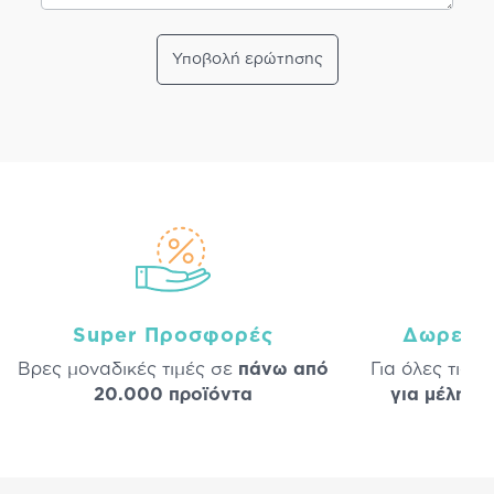
Υποβολή ερώτησης
Super Προσφορές
Δωρεάν
Βρες μοναδικές τιμές σε
πάνω από
Για όλες τις 
20.000 προϊόντα
για μέλη
σε