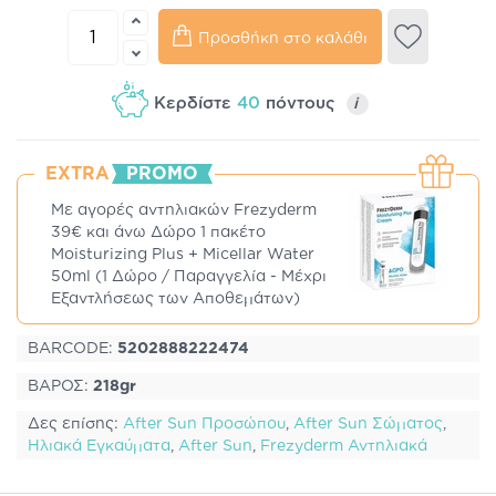
Προσθήκη στο καλάθι
Κερδίστε
40
πόντους
i
EXTRA
PROMO
Με αγορές αντηλιακών Frezyderm
39€ και άνω Δώρο 1 πακέτο
Moisturizing Plus + Micellar Water
50ml (1 Δώρο / Παραγγελία - Μέχρι
Εξαντλήσεως των Αποθεμάτων)
BARCODE:
5202888222474
ΒΑΡΟΣ:
218gr
Δες επίσης:
After Sun Προσώπου
,
After Sun Σώματος
,
Ηλιακά Εγκαύματα
,
After Sun
,
Frezyderm Αντηλιακά