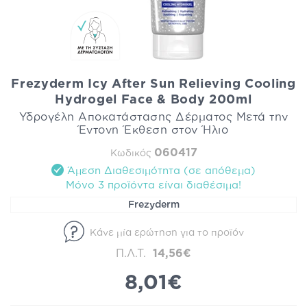
Frezyderm Icy After Sun Relieving Cooling
Hydrogel Face & Body 200ml
Υδρογέλη Αποκατάστασης Δέρματος Μετά την
Έντονη Έκθεση στον Ήλιο
060417
Κωδικός
Άμεση Διαθεσιμότητα (σε απόθεμα)
Mόνο 3 προϊόντα είναι διαθέσιμα!
Frezyderm
Κάνε μία ερώτηση για το προϊόν
Π.Λ.Τ.
14,56€
8,01€