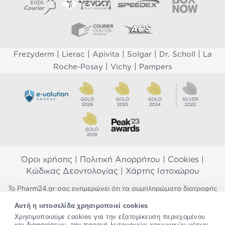
|
|
|
|
|
Frezyderm
Lierac
Apivita
Solgar
Dr. Scholl
La
|
|
Roche-Posay
Vichy
Pampers
Όροι χρήσης
|
Πολιτική Απορρήτου
|
Cookies
|
Κώδικας Δεοντολογίας
|
Χάρτης Ιστοχώρου
Το Pharm24.gr σας ενημερώνει ότι τα συμπληρώματα διατροφής
δεν αντικαθιστούν μια ισορροπημένη διατροφή και δεν
Αυτή η ιστοσελίδα χρησιμοποιεί cookies
προορίζονται για την πρόληψη, αγωγή ή θεραπεία ανθρώπινης
νόσου. Συμβουλευτείτε τον γιατρό σας εάν είστε έγκυος,
Χρησιμοποιούμε cookies για την εξατομίκευση περιεχομένου
και διαφημίσεων, την παροχή λειτουργιών κοινωνικών μέσων