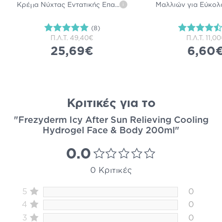
Κρέμα Νύχτας Εντατικής Επα
...
Μαλλιών για Εύκολ
i
(8)
Π.Λ.Τ.
49,40€
Π.Λ.Τ.
11,00
25,69€
6,60
Κριτικές για το
"Frezyderm Icy After Sun Relieving Cooling
Hydrogel Face & Body 200ml"
0.0
0 Κριτικές
5
0
4
0
3
0