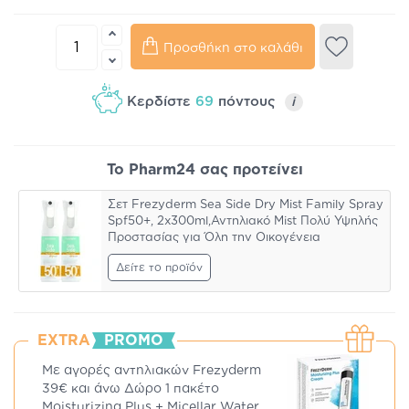
Προσθήκη στο καλάθι
Κερδίστε
69
πόντους
i
Το Pharm24 σας προτείνει
Σετ Frezyderm Sea Side Dry Mist Family Spray
Spf50+, 2x300ml,Αντηλιακό Mist Πολύ Υψηλής
Προστασίας για Όλη την Οικογένεια
Δείτε το προϊόν
EXTRA
PROMO
Με αγορές αντηλιακών Frezyderm
39€ και άνω Δώρο 1 πακέτο
Moisturizing Plus + Micellar Water