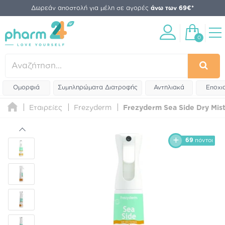
Δωρεάν αποστολή για μέλη σε αγορές
άνω των 69€*
0
Ομορφιά
Συμπληρώματα Διατροφής
Αντηλιακά
Εποχι
Εταιρείες
Frezyderm
Frezyderm Sea Side Dry Mis
69
πόντοι