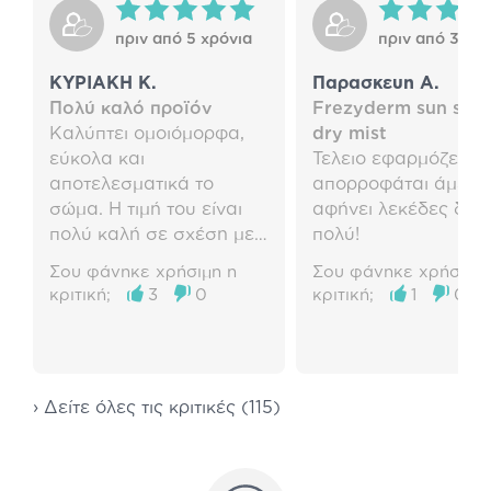
πριν από 5 χρόνια
πριν από 3 χρό
ΚΥΡΙΑΚΗ Κ.
Παρασκευη Α.
Πολύ καλό προϊόν
Frezyderm sun sea 
Καλύπτει ομοιόμορφα,
dry mist
εύκολα και
Τελειο εφαρμόζει κ
αποτελεσματικά το
απορροφάται άμεσα
σώμα. Η τιμή του είναι
αφήνει λεκέδες διαρ
πολύ καλή σε σχέση με
πολύ!
τη ποιότητα και την
Σου φάνηκε χρήσιμη η
Σου φάνηκε χρήσιμη 
ποσότητα του προϊόντος.
κριτική;
3
0
κριτική;
1
0
› Δείτε όλες τις κριτικές (115)