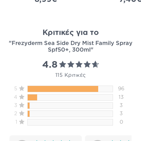
Κριτικές για το
"Frezyderm Sea Side Dry Mist Family Spray
Spf50+, 300ml"
4.8
115 Κριτικές
5
96
4
13
3
3
2
3
1
0