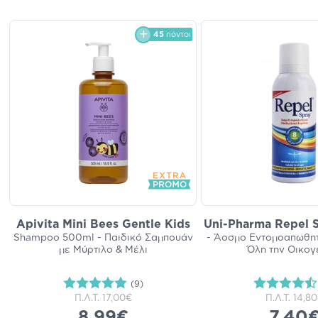
45
πόντοι
Apivita Mini Bees Gentle Kids
Uni-Pharma Repel 
Shampoo 500ml - Παιδικό Σαμπουάν
- Άοσμο Εντομοαπωθητ
με Μύρτιλο & Μέλι
Όλη την Οικογ
(9)
Π.Λ.Τ.
17,00€
Π.Λ.Τ.
14,8
8,99€
7,40