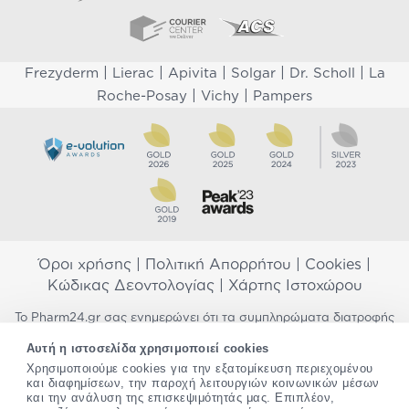
|
|
|
|
|
Frezyderm
Lierac
Apivita
Solgar
Dr. Scholl
La
|
|
Roche-Posay
Vichy
Pampers
Όροι χρήσης
|
Πολιτική Απορρήτου
|
Cookies
|
Κώδικας Δεοντολογίας
|
Χάρτης Ιστοχώρου
Το Pharm24.gr σας ενημερώνει ότι τα συμπληρώματα διατροφής
δεν αντικαθιστούν μια ισορροπημένη διατροφή και δεν
Αυτή η ιστοσελίδα χρησιμοποιεί cookies
προορίζονται για την πρόληψη, αγωγή ή θεραπεία ανθρώπινης
Χρησιμοποιούμε cookies για την εξατομίκευση περιεχομένου
νόσου. Συμβουλευτείτε τον γιατρό σας εάν είστε έγκυος,
και διαφημίσεων, την παροχή λειτουργιών κοινωνικών μέσων
θηλάζετε, ακολουθείτε παράλληλα φαρμακευτική αγωγή ή
και την ανάλυση της επισκεψιμότητάς μας. Επιπλέον,
αντιμετωπίζετε προβλήματα υγείας πριν χρησιμοποιήσετε