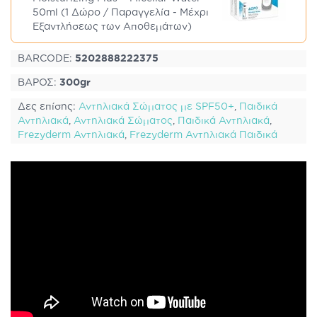
50ml (1 Δώρο / Παραγγελία - Μέχρι
Εξαντλήσεως των Αποθεμάτων)
BARCODE:
5202888222375
ΒΑΡΟΣ:
300gr
Δες επίσης:
Αντηλιακά Σώματος με SPF50+
,
Παιδικά
Αντηλιακά
,
Αντηλιακά Σώματος
,
Παιδικά Αντηλιακά
,
Frezyderm Αντηλιακά
,
Frezyderm Αντηλιακά Παιδικά