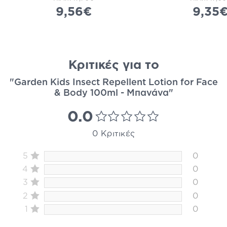
9,56€
9,35
Κριτικές για το
"Garden Kids Insect Repellent Lotion for Face
& Body 100ml - Μπανάνα"
0.0
0 Κριτικές
5
0
4
0
3
0
2
0
1
0