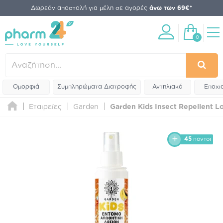
Δωρεάν αποστολή για μέλη σε αγορές
άνω των 69€*
0
Ομορφιά
Συμπληρώματα Διατροφής
Αντηλιακά
Εποχι
Εταιρείες
Garden
Garden Kids Insect Repellent L
45
πόντοι