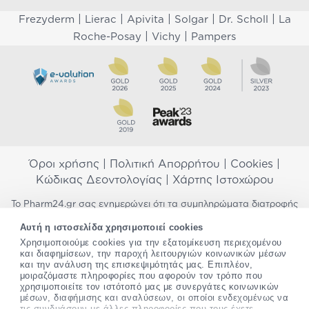
|
|
|
|
|
Frezyderm
Lierac
Apivita
Solgar
Dr. Scholl
La
|
|
Roche-Posay
Vichy
Pampers
Όροι χρήσης
|
Πολιτική Απορρήτου
|
Cookies
|
Κώδικας Δεοντολογίας
|
Χάρτης Ιστοχώρου
Το Pharm24.gr σας ενημερώνει ότι τα συμπληρώματα διατροφής
δεν αντικαθιστούν μια ισορροπημένη διατροφή και δεν
Αυτή η ιστοσελίδα χρησιμοποιεί cookies
προορίζονται για την πρόληψη, αγωγή ή θεραπεία ανθρώπινης
Χρησιμοποιούμε cookies για την εξατομίκευση περιεχομένου
νόσου. Συμβουλευτείτε τον γιατρό σας εάν είστε έγκυος,
και διαφημίσεων, την παροχή λειτουργιών κοινωνικών μέσων
θηλάζετε, ακολουθείτε παράλληλα φαρμακευτική αγωγή ή
και την ανάλυση της επισκεψιμότητάς μας. Επιπλέον,
αντιμετωπίζετε προβλήματα υγείας πριν χρησιμοποιήσετε
μοιραζόμαστε πληροφορίες που αφορούν τον τρόπο που
οποιοδήποτε συμπλήρωμα διατροφής. Προσπαθούμε διαρκώς να
χρησιμοποιείτε τον ιστότοπό μας με συνεργάτες κοινωνικών
σας παρέχουμε ακριβείς και έγκυρες πληροφορίες. Σε περίπτωση
μέσων, διαφήμισης και αναλύσεων, οι οποίοι ενδεχομένως να
που έχετε κάποια ερώτηση ή παρατήρηση σχετικά με αυτές,
τις συνδυάσουν με άλλες πληροφορίες που τους έχετε