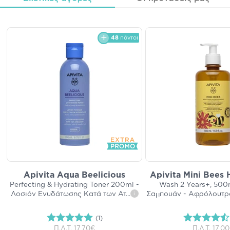
48
πόντοι
Apivita Aqua Beelicious
Apivita Mini Bees 
Perfecting & Hydrating Toner 200ml -
Wash 2 Years+, 500
Λοσιόν Ενυδάτωσης Κατά των Ατ
...
Σαμπουάν - Αφρόλουτρο
i
(1)
Π.Λ.Τ.
17,70€
Π.Λ.Τ.
17,0