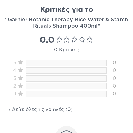
Κριτικές για το
"Garnier Botanic Therapy Rice Water & Starch
Rituals Shampoo 400ml"
0.0
0 Κριτικές
5
0
4
0
3
0
2
0
1
0
› Δείτε όλες τις κριτικές (0)