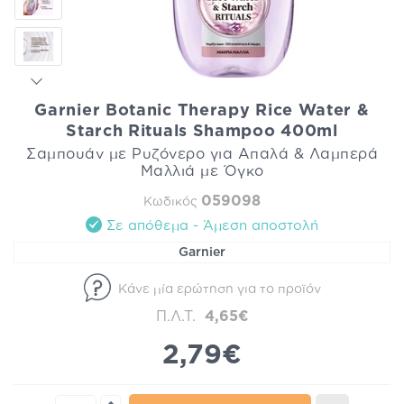
Garnier Botanic Therapy Rice Water &
Starch Rituals Shampoo 400ml
Σαμπουάν με Ρυζόνερο για Απαλά & Λαμπερά
Μαλλιά με Όγκο
059098
Κωδικός
Σε απόθεμα - Άμεση αποστολή
Garnier
Κάνε μία ερώτηση για το προϊόν
Π.Λ.Τ.
4,65€
2,79€