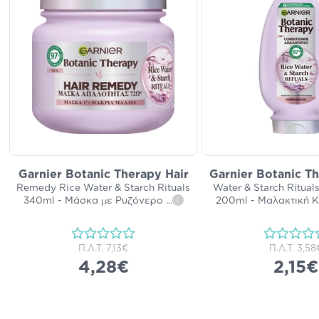
Garnier Botanic Therapy Hair
Garnier Botanic T
Remedy Rice Water & Starch Rituals
Water & Starch Ritual
340ml - Μάσκα με Ρυζόνερο
...
200ml - Μαλακτική 
i
Π.Λ.Τ.
7,13€
Π.Λ.Τ.
3,58
4,28€
2,15€