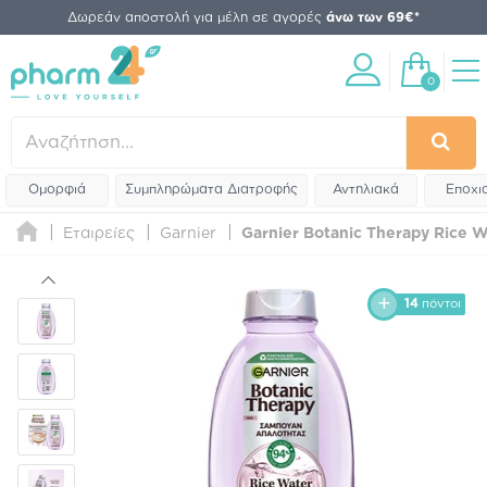
Δωρεάν αποστολή για μέλη σε αγορές
άνω των 69€*
0
Ομορφιά
Συμπληρώματα Διατροφής
Αντηλιακά
Εποχι
Εταιρείες
Garnier
Garnier Botanic Therapy Rice 
14
πόντοι