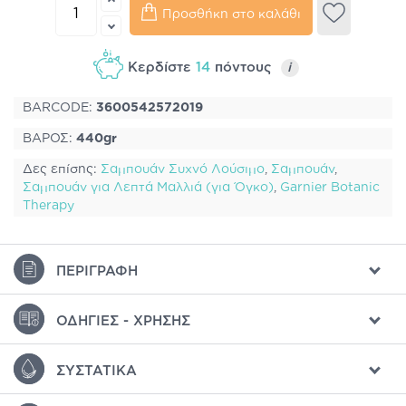
Προσθήκη στο καλάθι
Κερδίστε
14
πόντους
i
BARCODE:
3600542572019
ΒΑΡΟΣ:
440gr
Δες επίσης:
Σαμπουάν Συχνό Λούσιμο
,
Σαμπουάν
,
Σαμπουάν για Λεπτά Μαλλιά (για Όγκο)
,
Garnier Botanic
Therapy
ΠΕΡΙΓΡΑΦΉ
ΟΔΗΓΊΕΣ - ΧΡΉΣΗΣ
ΣΥΣΤΑΤΙΚΆ