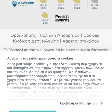
Όροι χρήσης
|
Πολιτική Απορρήτου
|
Cookies
|
Κώδικας Δεοντολογίας
|
Χάρτης Ιστοχώρου
Το Pharm24.gr σας ενημερώνει ότι τα συμπληρώματα διατροφής
δεν αντικαθιστούν μια ισορροπημένη διατροφή και δεν
Αυτή η ιστοσελίδα χρησιμοποιεί cookies
προορίζονται για την πρόληψη, αγωγή ή θεραπεία ανθρώπινης
νόσου. Συμβουλευτείτε τον γιατρό σας εάν είστε έγκυος,
Χρησιμοποιούμε cookies για την εξατομίκευση περιεχομένου
και διαφημίσεων, την παροχή λειτουργιών κοινωνικών μέσων
θηλάζετε, ακολουθείτε παράλληλα φαρμακευτική αγωγή ή
και την ανάλυση της επισκεψιμότητάς μας. Επιπλέον,
αντιμετωπίζετε προβλήματα υγείας πριν χρησιμοποιήσετε
μοιραζόμαστε πληροφορίες που αφορούν τον τρόπο που
οποιοδήποτε συμπλήρωμα διατροφής. Προσπαθούμε διαρκώς να
χρησιμοποιείτε τον ιστότοπό μας με συνεργάτες κοινωνικών
σας παρέχουμε ακριβείς και έγκυρες πληροφορίες. Σε περίπτωση
μέσων, διαφήμισης και αναλύσεων, οι οποίοι ενδεχομένως να
που έχετε κάποια ερώτηση ή παρατήρηση σχετικά με αυτές,
τις συνδυάσουν με άλλες πληροφορίες που τους έχετε
παρακαλώ
επικοινωνήστε μαζί μας
.
παραχωρήσει ή τις οποίες έχουν συλλέξει σε σχέση με την
από μέρους σας χρήση των υπηρεσιών τους. Αν συνεχίσετε
*Ισχύουν όροι & προϋποθέσεις
να χρησιμοποιείτε την ιστοσελίδα μας, συναινείτε στη χρήση
Προβολή λεπτομερειών
των cookies μας.
Copyright
©
2012-2026 - All rights Reserved •
Περισσότερες πληροφορίες σχετικά με τα cookies, μπορείτε
Website by
24lc.gr
να δείτε
εδώ
.