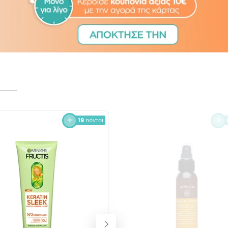
19
πόντοι