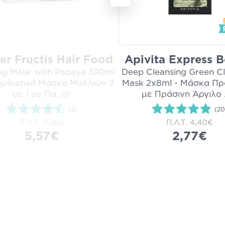
er Fructis Hair Food
Apivita Express 
ing Mask with Papaya 390ml
Deep Cleansing Green C
ορθωτική Μάσκα Μαλλιών 3
Mask 2x8ml - Μάσκα Π
σε 1 με Πα
...
με Πράσινη Άργιλο
i
(2)
(20
Π.Λ.Τ.
9,28€
Π.Λ.Τ.
4,40€
5,57€
2,77€