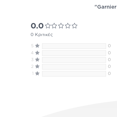
"Garnier
0.0
0 Κριτικές
5
0
4
0
3
0
2
0
1
0