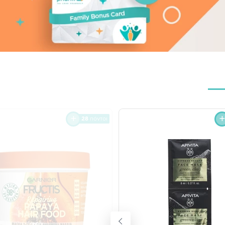
28
πόντοι