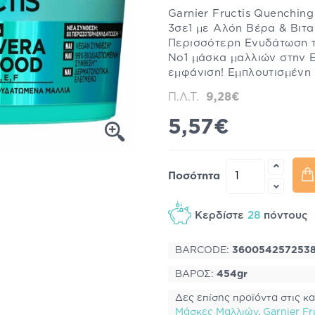
Garnier Fructis Quenchin
3σε1 με Αλόη Βέρα & Βιτα
Περισσότερη Ενυδάτωση 
Νο1 μάσκα μαλλιών στην 
εμφάνιση! Εμπλουτισμένη 
Π.Λ.Τ.
9,28€
5,57€
Ποσότητα
Κερδίστε
28
πόντους
BARCODE:
360054257253
ΒΑΡΟΣ:
454gr
Δες επίσης προϊόντα στις κα
Μάσκες Μαλλιών
,
Garnier Fr