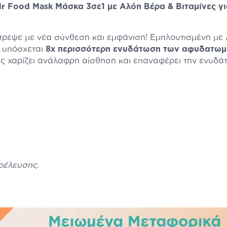
air Food Mask Μάσκα 3σε1 με Αλόη Βέρα & Βιταμίνες 
εψε με νέα σύνθεση και εμφάνιση! Εμπλουτισμένη με Al
 υπόσχεται
8x περισσότερη
ενυδάτωση των αφυδατωμ
ς χαρίζει ανάλαφρη αίσθηση και επαναφέρει την ενυδάτ
οέλευσης.