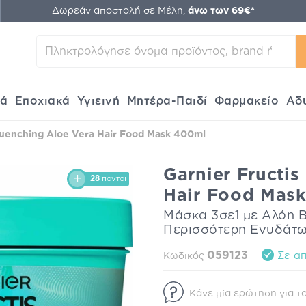
Δωρεάν αποστολή σε Μέλη,
άνω των 69€*
κά
Εποχιακά
Υγιεινή
Μητέρα-Παιδί
Φαρμακείο
Αδ
Quenching Aloe Vera Hair Food Mask 400ml
Garnier Fructi
28
πόντοι
Hair Food Mas
Μάσκα 3σε1 με Αλόη Β
Περισσότερη Ενυδάτ
059123
Σε απ
Κωδικός
Κάνε μία ερώτηση για το