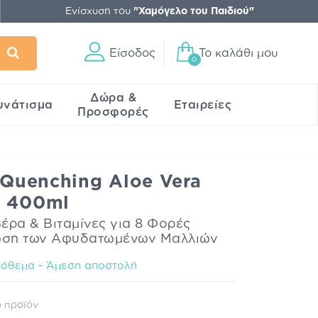
Ενίσχυση του
"Χαμόγελο του Παιδιού"
Είσοδος
Το καλάθι μου
0
Δώρα &
υνάτισμα
Εταιρείες
Προσφορές
s Quenching Aloe Vera
k 400ml
έρα & Βιταμίνες για 8 Φορές
ωση των Αφυδατωμένων Μαλλιών
όθεμα - Άμεση αποστολή
 προϊόν