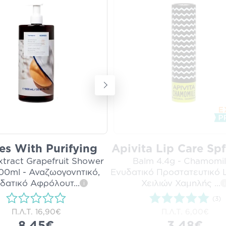
es With Purifying
Apivita Lip Care Spf
xtract Grapefruit Shower
Balm 4.4g - Chamomil
00ml - Αναζωογονητικό,
Ενυδατικό Προστατευτικό 
δατικό Αφρόλουτ
...
Χειλιών Χαμηλής
...
i
i
(3)
Π.Λ.Τ.
16,90€
Π.Λ.Τ.
6,00€
8,45€
3,48€