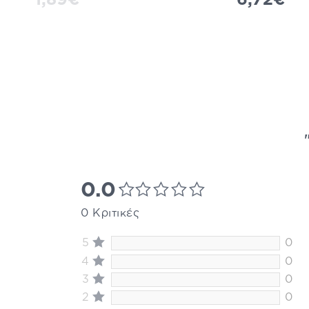
0.0
0 Κριτικές
5
0
4
0
3
0
2
0