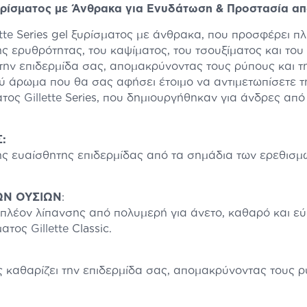
Ξυρίσματος με Άνθρακα για Ενυδάτωση & Προστασία α
tte
Series gel ξυρίσματος με άνθρακα, που προσφέρει π
ς ερυθρότητας, του καψίματος, του τσουξίματος και του
την επιδερμίδα σας, απομακρύνοντας τους ρύπους και τη
 άρωμα που θα σας αφήσει έτοιμο να αντιμετωπίσετε τη
ατος
Gillette
Series, που δημιουργήθηκαν για άνδρες από 
:
ς ευαίσθητης επιδερμίδας από τα σημάδια των ερεθισμώ
ΩΝ ΟΥΣΙΩΝ
:
πιπλέον λίπανσης από πολυμερή για άνετο, καθαρό και εύ
σματος
Gillette
Classic.
ς καθαρίζει την επιδερμίδα σας, απομακρύνοντας τους ρ