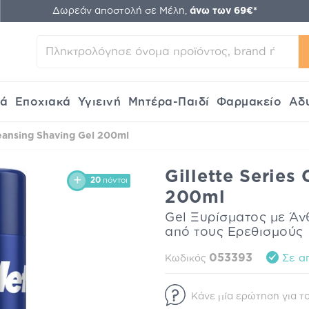
Δωρεάν αποστολή σε Μέλη,
άνω των 69€*
κά
Εποχιακά
Υγιεινή
Μητέρα-Παιδί
Φαρμακείο
Αδ
leansing Shaving Gel 200ml
Gillette Series
20
πόντοι
200ml
Gel Ξυρίσματος με Ά
από τους Ερεθισμούς
053393
Σε α
Κωδικός
Κάνε μία ερώτηση για το