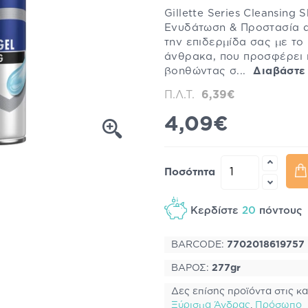
Gillette Series Cleansing
Ενυδάτωση & Προστασία 
την επιδερμίδα σας με το 
άνθρακα, που προσφέρει 
βοηθώντας σ...
Διαβάστε
Π.Λ.Τ.
6,39€
4,09€
Ποσότητα
Κερδίστε
20
πόντου
BARCODE:
7702018619757
ΒΑΡΟΣ:
277gr
Δες επίσης προϊόντα στις κα
Ξύρισμα Άνδρας
,
Πρόσωπο