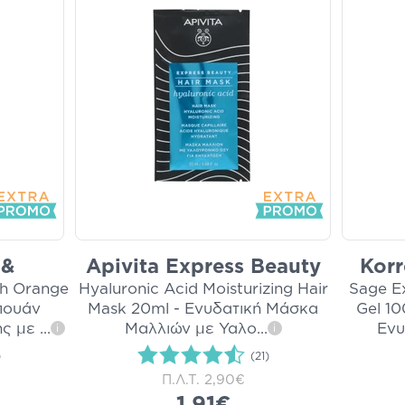
 &
Apivita Express Beauty
Korr
th Orange
Hyaluronic Acid Moisturizing Hair
Sage E
πουάν
Mask 20ml - Ενυδατική Μάσκα
Gel 10
ης με
...
Μαλλιών με Υαλο
...
Ενυ
i
i
)
(21)
Π.Λ.Τ.
2,90€
1,91€