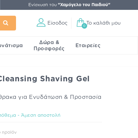
Ενίσχυση του
"Χαμόγελο του Παιδιού"
Είσοδος
Το καλάθι μου
0
Δώρα &
υνάτισμα
Εταιρείες
Προσφορές
 Cleansing Shaving Gel
νθρακα για Ενυδάτωση & Προστασία
πόθεμα - Άμεση αποστολή
 προϊόν