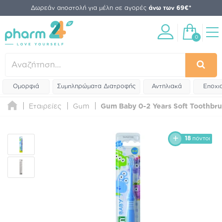
Δωρεάν αποστολή για μέλη σε αγορές
άνω των 69€*
0
Ομορφιά
Συμπληρώματα Διατροφής
Αντηλιακά
Εποχι
Εταιρείες
Gum
Gum Baby 0-2 Years Soft Toothbrus
18
πόντοι