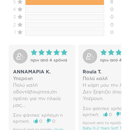
5
8
4
0
3
0
2
0
1
0
πριν από 4 χρόνια
πριν από 4 χρ
ΑΝΝΑΜΑΡΙΑ Κ.
Roula T.
Υπεροχη
Πολύ καλή
Πολύ καλή
Η κόρη μου την λάτ
οδοντόβουρτσα,ότι
Δεν ξεφτιζει όπως ά
πρέπει για την ηλικία
Υπέροχη.
μας...
Σου φάνηκε χρήσιμη 
κριτική;
0
0
Σου φάνηκε χρήσιμη η
κριτική;
0
0
Κριτική από το προϊόν:
Gu
Baby 0-2 Years Soft Toot
Κριτική από το προϊόν:
Gum