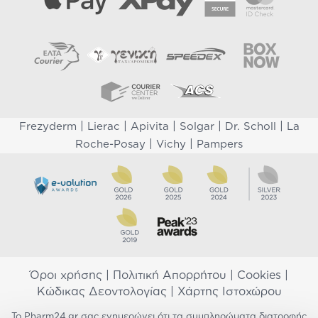
|
|
|
|
|
Frezyderm
Lierac
Apivita
Solgar
Dr. Scholl
La
|
|
Roche-Posay
Vichy
Pampers
Όροι χρήσης
|
Πολιτική Απορρήτου
|
Cookies
|
Κώδικας Δεοντολογίας
|
Χάρτης Ιστοχώρου
Το Pharm24.gr σας ενημερώνει ότι τα συμπληρώματα διατροφής