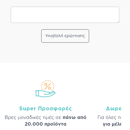
Υποβολή ερώτησης
Super Προσφορές
Δωρεάν
Βρες μοναδικές τιμές σε
πάνω από
Για όλες τις 
20.000 προϊόντα
για μέλη
σε