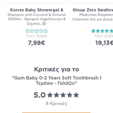
Korres Baby Showergel &
Gloup Zero Swallow
Shampoo with Coconut & Almond
Medicines Raspber
1000ml - Βρεφικό Αφρόλουτρο &
Λιπαντικό Gel για Διευ
Σαμπου
...
i
Π.Λ.Τ.
15,90€
Π.Λ.Τ.
21,5
7,98€
19,13
Κριτικές για το
"Gum Baby 0-2 Years Soft Toothbrush 1
Τεμάχιο - Γαλάζιο"
5.0
8 Κριτικές