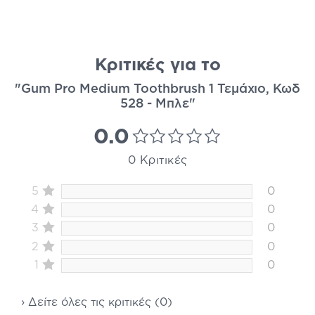
Κριτικές για το
"Gum Pro Medium Toothbrush 1 Τεμάχιο, Κωδ
528 - Μπλε"
0.0
0 Κριτικές
5
0
4
0
3
0
2
0
1
0
› Δείτε όλες τις κριτικές (0)