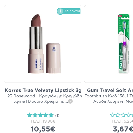
53
πόντοι
Korres True Velvety Lipstick 3g
Gum Travel Soft An
- 23 Rosewood - Κραγιόν με Κρεμώδη
Toothbrush Κωδ 158, 1 Τ
υφή & Πλούσιο Χρώμα με
...
Αναδιπλούμενη Μα
i
(1)
Π.Λ.Τ.
19,90€
Π.Λ.Τ.
5,25
10,55€
3,67