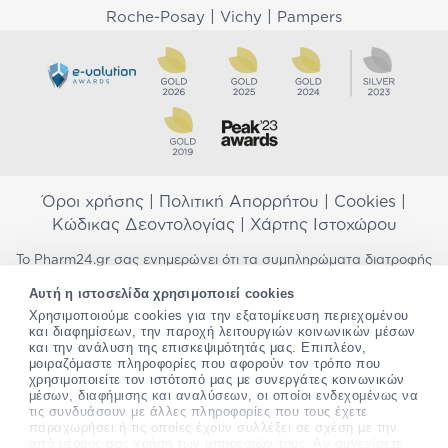
|
|
Roche-Posay
Vichy
Pampers
Όροι χρήσης
|
Πολιτική Απορρήτου
|
Cookies
|
Κώδικας Δεοντολογίας
|
Χάρτης Ιστοχώρου
Το Pharm24.gr σας ενημερώνει ότι τα συμπληρώματα διατροφής
δεν αντικαθιστούν μια ισορροπημένη διατροφή και δεν
Αυτή η ιστοσελίδα χρησιμοποιεί cookies
προορίζονται για την πρόληψη, αγωγή ή θεραπεία ανθρώπινης
Χρησιμοποιούμε cookies για την εξατομίκευση περιεχομένου
νόσου. Συμβουλευτείτε τον γιατρό σας εάν είστε έγκυος,
και διαφημίσεων, την παροχή λειτουργιών κοινωνικών μέσων
θηλάζετε, ακολουθείτε παράλληλα φαρμακευτική αγωγή ή
και την ανάλυση της επισκεψιμότητάς μας. Επιπλέον,
αντιμετωπίζετε προβλήματα υγείας πριν χρησιμοποιήσετε
μοιραζόμαστε πληροφορίες που αφορούν τον τρόπο που
οποιοδήποτε συμπλήρωμα διατροφής. Προσπαθούμε διαρκώς να
χρησιμοποιείτε τον ιστότοπό μας με συνεργάτες κοινωνικών
σας παρέχουμε ακριβείς και έγκυρες πληροφορίες. Σε περίπτωση
μέσων, διαφήμισης και αναλύσεων, οι οποίοι ενδεχομένως να
που έχετε κάποια ερώτηση ή παρατήρηση σχετικά με αυτές,
τις συνδυάσουν με άλλες πληροφορίες που τους έχετε
παρακαλώ
επικοινωνήστε μαζί μας
.
παραχωρήσει ή τις οποίες έχουν συλλέξει σε σχέση με την
από μέρους σας χρήση των υπηρεσιών τους. Αν συνεχίσετε