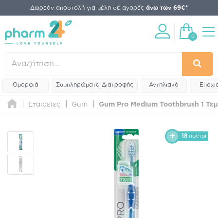
Δωρεάν αποστολή για μέλη σε αγορές
άνω των 69€*
0
Ομορφιά
Συμπληρώματα Διατροφής
Αντηλιακά
Εποχι
Εταιρείες
Gum
Gum Pro Medium Toothbrush 1 Τεμ
18
πόντοι