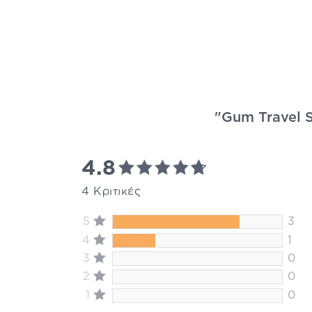
"Gum Travel S
4.8
4 Κριτικές
5
3
4
1
3
0
2
0
1
0