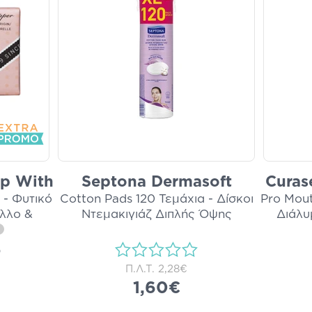
ap With
Septona Dermasoft
Curas
 - Φυτικό
Cotton Pads 120 Τεμάχια - Δίσκοι
Pro Mou
λλο &
Ντεμακιγιάζ Διπλής Όψης
Διάλυ
)
Π.Λ.Τ.
2,28€
1,60€