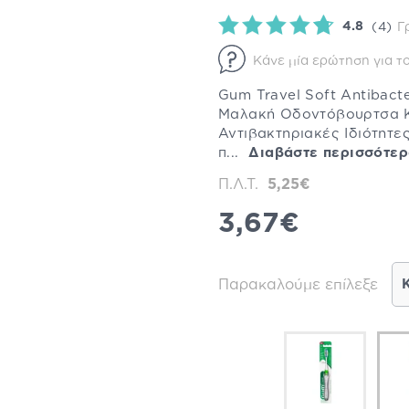
4.8
(4)
Γ
Κάνε μία ερώτηση για το
Gum Travel Soft Antibact
Μαλακή Οδοντόβουρτσα Κ
Αντιβακτηριακές Ιδιότητες
π...
Διαβάστε περισσότε
Π.Λ.Τ.
5,25€
3,67€
Παρακαλούμε επίλεξε