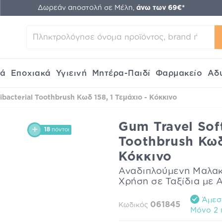
Δωρεάν αποστολή σε Μέλη,
άνω των 69€*
κά
Εποχιακά
Υγιεινή
Μητέρα-Παιδί
Φαρμακείο
Αδ
ibacterial Toothbrush Κωδ 158, 1 Τεμάχιο - Κόκκινο
Gum Travel Soft
18
πόντοι
Toothbrush Κωδ
Κόκκινο
Αναδιπλούμενη Μαλακ
Χρήση σε Ταξίδια με Α
Άμεση
061845
Κωδικός
Mόνο 2 π