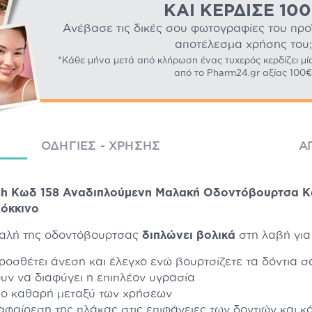
ΚΑΙ ΚΈΡΔΙΣΕ 10
Ανέβασε τις δικές σου φωτογραφίες του προϊό
αποτέλεσμα χρήσης του;
*Κάθε μήνα μετά από κλήρωση ένας τυχερός κερδίζει μί
από το Pharm24.gr αξίας 100€
ΟΔΗΓΊΕΣ - ΧΡΉΣΗΣ
Α
rush Κωδ 158 Αναδιπλούμενη Μαλακή Οδοντόβουρτσα Κ
Κόκκινο
εφαλή της οδοντόβουρτσας
διπλώνει βολικά
στη λαβή για
ροσθέτει άνεση και έλεγχο ενώ βουρτσίζετε τα δόντια σ
υν να διαφύγει η επιπλέον υγρασία
πιο καθαρή μεταξύ των χρήσεων
αφαίρεση της πλάκας στις επιφάνειες των δοντιών και 