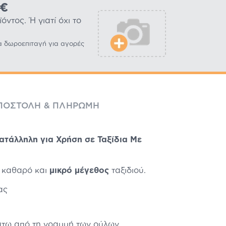
0€
ντος. Ή γιατί όχι το
α δωροεπιταγή για αγορές
ΠΟΣΤΟΛΉ & ΠΛΗΡΩΜΉ
ατάλληλη για Χρήση σε Ταξίδια Με
 καθαρό και
μικρό μέγεθος
ταξιδιού.
ας
κάτω από τη γραμμή των ούλων