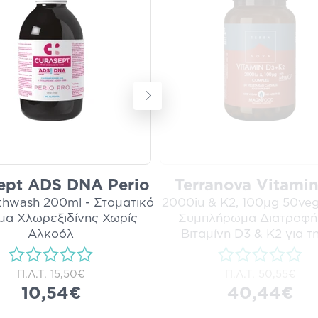
ept ADS DNA Perio
Terranova Vitami
thwash 200ml - Στοματικό
2000iu & K2, 100µg 50veg
μα Χλωρεξιδίνης Χωρίς
Συμπλήρωμα Διατροφή
Αλκοόλ
Βιταμίνη D3 & Κ2 για τ
Π.Λ.Τ.
15,50€
Π.Λ.Τ.
50,55€
10,54€
40,44€