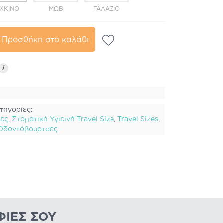
ΚΚΙΝΟ
ΜΩΒ
ΓΑΛΆΖΙΟ
Προσθήκη στο καλάθι
i
τηγορίες:
σες
,
Στοματική Υγιεινή Travel Size
,
Travel Sizes
,
Οδοντόβουρτσες
ΦΊΕΣ ΣΟΥ