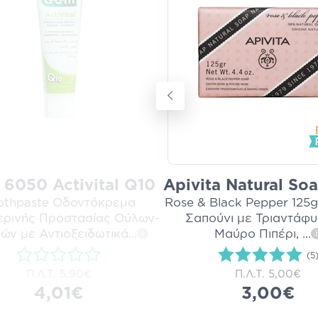
6050 Activital Q10
Apivita Natural So
othpaste Οδοντόκρεμα
Rose & Black Pepper 125g
ρινής Προστασίας Ούλων-
Σαπούνι με Τριαντάφυ
ιών με Αντιοξειδωτικά
...
Μαύρο Πιπέρι,
...
i
i
(5
Π.Λ.Τ.
5,90€
Π.Λ.Τ.
5,00€
4,01€
3,00€