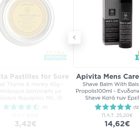
ta Pastilles for Sore
Apivita Mens Care
at Thyme & Honey 45g -
Shave Balm With Bal
πλήρωμα Διατροφής με
Propolis100ml - Ενυδατι
ύλισμα Θυμαριού, Μέ
...
Shave Κατά των Ερε
i
(16)
(12
Π.Λ.Τ.
6,10€
Π.Λ.Τ.
25,20€
3,42€
14,62€