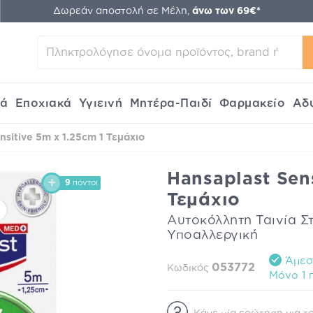
Δωρεάν αποστολή σε Μέλη,
άνω των 69€*
κά
Εποχιακά
Υγιεινή
Μητέρα-Παιδί
Φαρμακείο
Αδ
nsitive 5m x 1.25cm 1 Τεμάχιο
Hansaplast Sen
9
πόντοι
Τεμάχιο
Αυτοκόλλητη Ταινία Σ
Υποαλλεργική
Άμεση
053772
Κωδικός
Mόνο 1 π