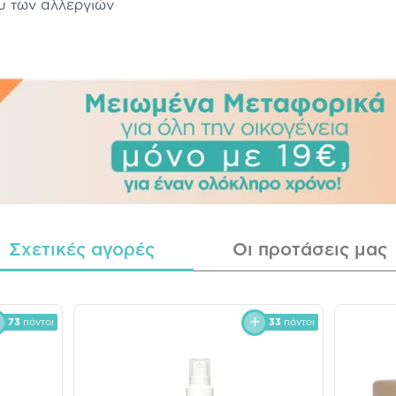
ου των αλλεργιών
Σχετικές αγορές
Οι προτάσεις μας
73
πόντοι
33
πόντοι