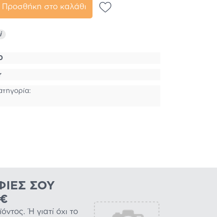
Προσθήκη στο καλάθι
i
0
r
ατηγορία:
ΦΊΕΣ ΣΟΥ
0€
ντος. Ή γιατί όχι το