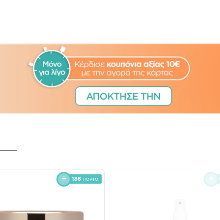
186
πόντοι