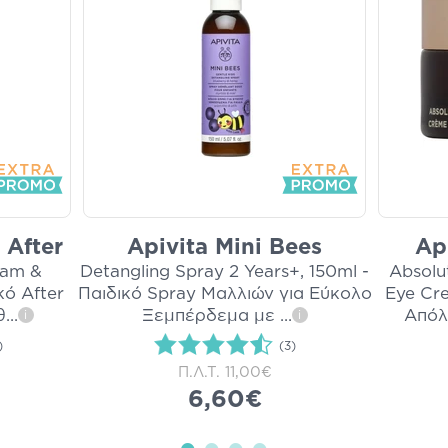
 After
Apivita Mini Bees
Ap
sam &
Detangling Spray 2 Years+, 150ml -
Absolu
κό After
Παιδικό Spray Μαλλιών για Εύκολο
Eye Cr
θ
...
Ξεμπέρδεμα με
...
Απόλ
i
i
)
(3)
Π.Λ.Τ.
11,00€
6,60€