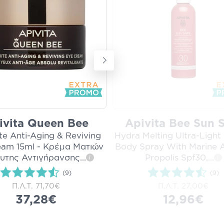
ivita Queen Bee
Apivita Bee Sun 
te Anti-Aging & Reviving
Hydra Melting Ultra-Light
eam 15ml - Κρέμα Ματιών
Body Spray With Marine 
υτης Αντιγήρανσης
...
Propolis Spf30,
...
i
i
(9)
(9)
Π.Λ.Τ.
71,70€
Π.Λ.Τ.
27,00€
37,28€
12,96€