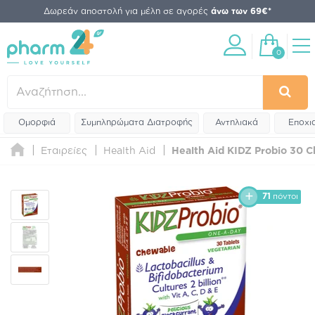
Δωρεάν αποστολή για μέλη σε αγορές
άνω των 69€*
0
Ομορφιά
Συμπληρώματα Διατροφής
Αντηλιακά
Εποχι
Εταιρείες
Health Aid
Health Aid KIDZ Probio 30 C
71
πόντοι