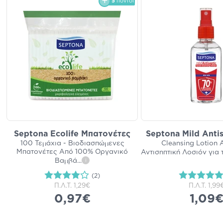
5
πόντοι
Septona Ecolife Μπατονέτες
Septona Mild Anti
100 Τεμάχια - Βιοδιασπώμενες
Cleansing Lotion 
Μπατονέτες Από 100% Οργανικό
Αντισηπτική Λοσιόν για 
Βαμβά
...
i
(2)
Π.Λ.Τ.
1,29€
Π.Λ.Τ.
1,99
0,97€
1,09