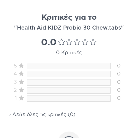
Κριτικές για το
"Health Aid KIDZ Probio 30 Chew.tabs"
0.0
0 Κριτικές
5
0
4
0
3
0
2
0
1
0
› Δείτε όλες τις κριτικές (0)