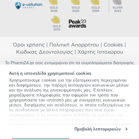
Όροι χρήσης
|
Πολιτική Απορρήτου
|
Cookies
|
Κώδικας Δεοντολογίας
|
Χάρτης Ιστοχώρου
Το Pharm24.gr σας ενημερώνει ότι τα συμπληρώματα διατροφής
δεν αντικαθιστούν μια ισορροπημένη διατροφή και δεν
Αυτή η ιστοσελίδα χρησιμοποιεί cookies
προορίζονται για την πρόληψη, αγωγή ή θεραπεία ανθρώπινης
νόσου. Συμβουλευτείτε τον γιατρό σας εάν είστε έγκυος,
Χρησιμοποιούμε cookies για την εξατομίκευση περιεχομένου
και διαφημίσεων, την παροχή λειτουργιών κοινωνικών μέσων
θηλάζετε, ακολουθείτε παράλληλα φαρμακευτική αγωγή ή
και την ανάλυση της επισκεψιμότητάς μας. Επιπλέον,
αντιμετωπίζετε προβλήματα υγείας πριν χρησιμοποιήσετε
μοιραζόμαστε πληροφορίες που αφορούν τον τρόπο που
οποιοδήποτε συμπλήρωμα διατροφής. Προσπαθούμε διαρκώς να
χρησιμοποιείτε τον ιστότοπό μας με συνεργάτες κοινωνικών
σας παρέχουμε ακριβείς και έγκυρες πληροφορίες. Σε περίπτωση
μέσων, διαφήμισης και αναλύσεων, οι οποίοι ενδεχομένως να
που έχετε κάποια ερώτηση ή παρατήρηση σχετικά με αυτές,
τις συνδυάσουν με άλλες πληροφορίες που τους έχετε
παρακαλώ
επικοινωνήστε μαζί μας
.
παραχωρήσει ή τις οποίες έχουν συλλέξει σε σχέση με την
από μέρους σας χρήση των υπηρεσιών τους. Αν συνεχίσετε
*Ισχύουν όροι & προϋποθέσεις
να χρησιμοποιείτε την ιστοσελίδα μας, συναινείτε στη χρήση
Προβολή λεπτομερειών
των cookies μας.
Copyright
©
2012-2026 - All rights Reserved •
Περισσότερες πληροφορίες σχετικά με τα cookies, μπορείτε
Website by
24lc.gr