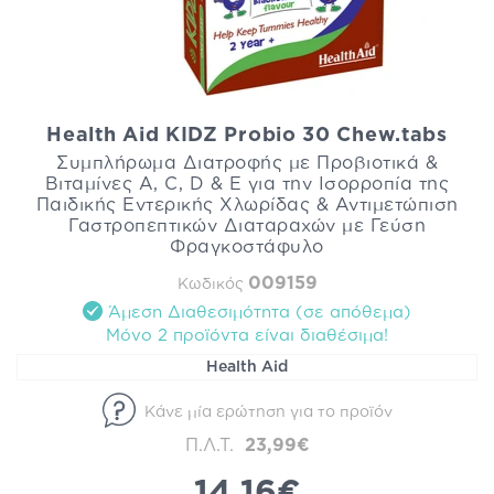
Health Aid KIDZ Probio 30 Chew.tabs
Συμπλήρωμα Διατροφής με Προβιοτικά &
Βιταμίνες Α, C, D & E για την Ισορροπία της
Παιδικής Εντερικής Χλωρίδας & Αντιμετώπιση
Γαστροπεπτικών Διαταραχών με Γεύση
Φραγκοστάφυλο
009159
Κωδικός
Άμεση Διαθεσιμότητα (σε απόθεμα)
Mόνο 2 προϊόντα είναι διαθέσιμα!
Health Aid
Κάνε μία ερώτηση για το προϊόν
Π.Λ.Τ.
23,99€
14,16€