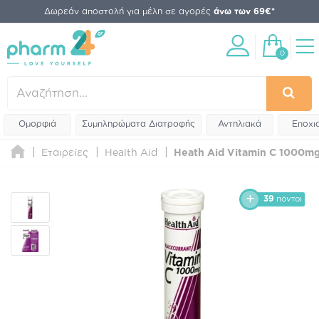
Δωρεάν αποστολή για μέλη σε αγορές
άνω των 69€*
0
Ομορφιά
Συμπληρώματα Διατροφής
Αντηλιακά
Εποχι
Εταιρείες
Health Aid
Heath Aid Vitamin C 1000mg 
39
πόντοι