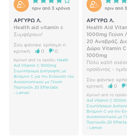
πριν από 3 χρόνια
πριν από 3 χρό
ΑΡΓΥΡΩ Λ.
ΑΡΓΥΡΩ Λ.
Health aid vitamin c
Health Aid Vitamin
Συμφέρουν!
1000mg Γεύση Λεμ
20 Αναβράζ. Δισκία
Σου φάνηκε χρήσιμη η
Δώρο Vitamin C Or
κριτική;
0
0
1000mg
Κριτική από το προϊόν:
Heath
Πολύ καλή σχέση
Aid Vitamin C 1000mg
προϊόντος - τιμής.
Συμπλήρωμα Διατροφής με
Βιταμίνη C για την Ενίσχυση του
Σου φάνηκε χρήσιμη 
Ανοσοποιητικού με Γεύση
κριτική;
0
0
Πορτοκάλι 20 Effer.tabs
- Lemon
Κριτική από το προϊόν:
He
Aid Vitamin C 1000mg
Συμπλήρωμα Διατροφής 
Βιταμίνη C για την Ενίσχυ
Ανοσοποιητικού με Γεύση
Πορτοκάλι 20 Effer.tabs
- Lemon