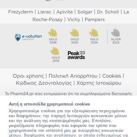
|
|
|
|
|
Frezyderm
Lierac
Apivita
Solgar
Dr. Scholl
La
|
|
Roche-Posay
Vichy
Pampers
Όροι χρήσης
|
Πολιτική Απορρήτου
|
Cookies
|
Κώδικας Δεοντολογίας
|
Χάρτης Ιστοχώρου
Το Pharm24.gr σας ενημερώνει ότι τα συμπληρώματα διατροφής
δεν αντικαθιστούν μια ισορροπημένη διατροφή και δεν
Αυτή η ιστοσελίδα χρησιμοποιεί cookies
προορίζονται για την πρόληψη, αγωγή ή θεραπεία ανθρώπινης
Χρησιμοποιούμε cookies για την εξατομίκευση περιεχομένου
νόσου. Συμβουλευτείτε τον γιατρό σας εάν είστε έγκυος,
και διαφημίσεων, την παροχή λειτουργιών κοινωνικών μέσων
θηλάζετε, ακολουθείτε παράλληλα φαρμακευτική αγωγή ή
και την ανάλυση της επισκεψιμότητάς μας. Επιπλέον,
αντιμετωπίζετε προβλήματα υγείας πριν χρησιμοποιήσετε
μοιραζόμαστε πληροφορίες που αφορούν τον τρόπο που
οποιοδήποτε συμπλήρωμα διατροφής. Προσπαθούμε διαρκώς να
χρησιμοποιείτε τον ιστότοπό μας με συνεργάτες κοινωνικών
σας παρέχουμε ακριβείς και έγκυρες πληροφορίες. Σε περίπτωση
μέσων, διαφήμισης και αναλύσεων, οι οποίοι ενδεχομένως να