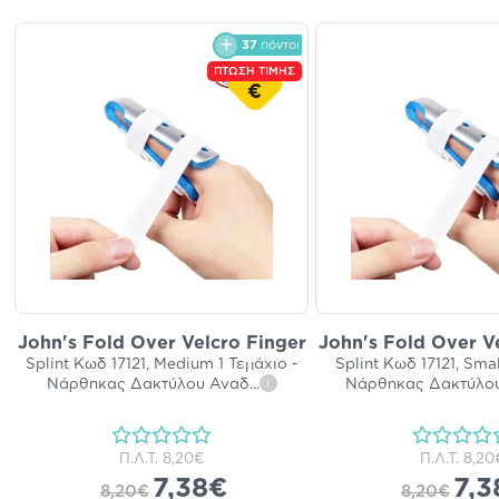
37
πόντοι
ΠΤΩΣΗ ΤΙΜΗΣ
€
John's Fold Over Velcro Finger
John's Fold Over V
Splint Κωδ 17121, Medium 1 Τεμάχιο -
Splint Κωδ 17121, Smal
Νάρθηκας Δακτύλου Αναδ
...
Νάρθηκας Δακτύλου
i
Π.Λ.Τ.
8,20€
Π.Λ.Τ.
8,20
7,38€
7,3
8,20€
8,20€