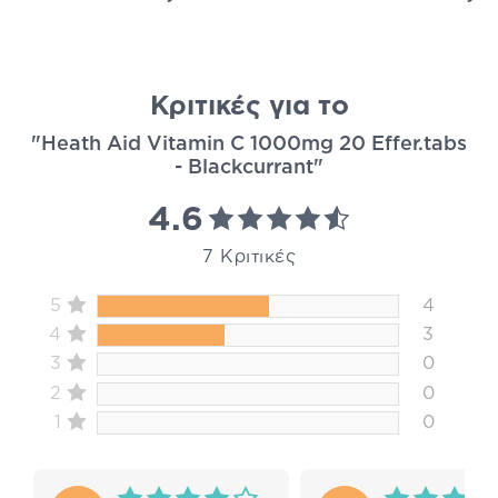
Κριτικές για το
"Heath Aid Vitamin C 1000mg 20 Effer.tabs
- Blackcurrant"
4.6
7 Κριτικές
5
4
4
3
3
0
2
0
1
0