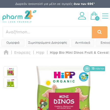
Δωρεάν αποστολή για μέλη σε αγορές
άνω των 69€*
0
Ομορφιά
Συμπληρώματα Διατροφής
Αντηλιακά
Εποχι
Εταιρείες
Hipp
Hipp Bio Mini Dinos Fruit & Cereal
15
πόντοι