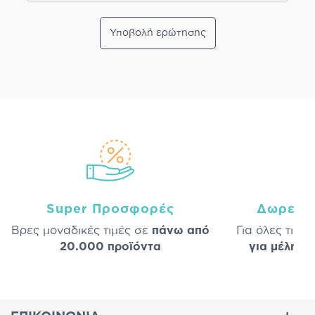
Υποβολή ερώτησης
Super Προσφορές
Δωρεάν
Βρες μοναδικές τιμές σε
πάνω από
Για όλες τις 
20.000 προϊόντα
για μέλη
σε