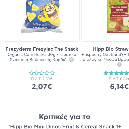
Frezyderm Frezylac The Snack
Hipp Bio Straw
Organic Corn Hearts 30g - Γευστικό
Raspberry Oat Bar 3Y+ 
Βιολογική Μπάρα Βρώμ
Σνακ από Βιολογικές Καρδιέ
...
i
i
Π.Λ.Τ.
2,59€
Π.Λ.Τ.
6,82
2,07€
6,14€
Κριτικές για το
"Hipp Bio Mini Dinos Fruit & Cereal Snack 1+