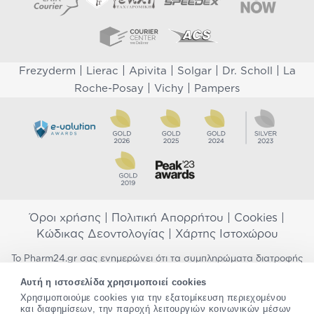
|
|
|
|
|
Frezyderm
Lierac
Apivita
Solgar
Dr. Scholl
La
|
|
Roche-Posay
Vichy
Pampers
Όροι χρήσης
|
Πολιτική Απορρήτου
|
Cookies
|
Κώδικας Δεοντολογίας
|
Χάρτης Ιστοχώρου
Το Pharm24.gr σας ενημερώνει ότι τα συμπληρώματα διατροφής
δεν αντικαθιστούν μια ισορροπημένη διατροφή και δεν
Αυτή η ιστοσελίδα χρησιμοποιεί cookies
προορίζονται για την πρόληψη, αγωγή ή θεραπεία ανθρώπινης
Χρησιμοποιούμε cookies για την εξατομίκευση περιεχομένου
νόσου. Συμβουλευτείτε τον γιατρό σας εάν είστε έγκυος,
και διαφημίσεων, την παροχή λειτουργιών κοινωνικών μέσων
θηλάζετε, ακολουθείτε παράλληλα φαρμακευτική αγωγή ή