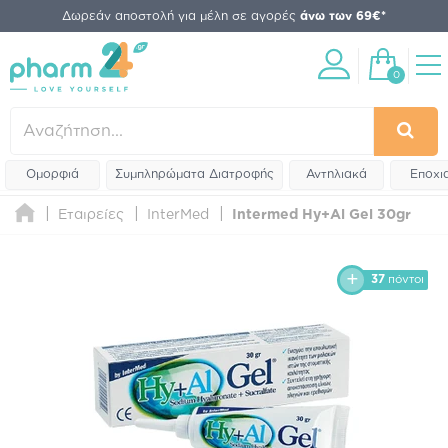
Δωρεάν αποστολή για μέλη σε αγορές
άνω των 69€*
0
Ομορφιά
Συμπληρώματα Διατροφής
Αντηλιακά
Εποχι
Εταιρείες
InterMed
Intermed Hy+Al Gel 30gr
37
πόντοι