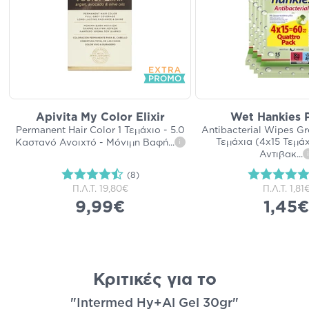
Apivita My Color Elixir
Wet Hankies
Permanent Hair Color 1 Τεμάχιο - 5.0
Antibacterial Wipes G
Τεμάχια (4x15 Τεμάχ
Καστανό Ανοιχτό - Μόνιμη Βαφή
...
i
Αντιβακ
...
i
(8)
Π.Λ.Τ.
19,80€
Π.Λ.Τ.
1,81
9,99€
1,45€
Κριτικές για το
"Intermed Hy+Al Gel 30gr"