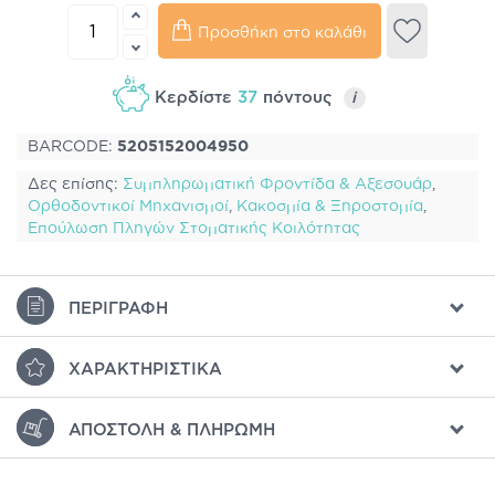
Προσθήκη στο καλάθι
Κερδίστε
37
πόντους
i
BARCODE:
5205152004950
Δες επίσης:
Συμπληρωματική Φροντίδα & Αξεσουάρ
,
Ορθοδοντικοί Μηχανισμοί
,
Κακοσμία & Ξηροστομία
,
Επούλωση Πληγών Στοματικής Κοιλότητας
ΠΕΡΙΓΡΑΦΉ
ΧΑΡΑΚΤΗΡΙΣΤΙΚΆ
ΑΠΟΣΤΟΛΉ & ΠΛΗΡΩΜΉ