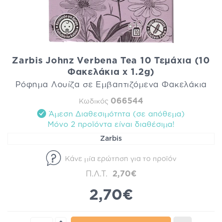
Zarbis Johnz Verbena Tea 10 Τεμάχια (10
Φακελάκια x 1.2g)
Ρόφημα Λουίζα σε Εμβαπτιζόμενα Φακελάκια
066544
Κωδικός
Άμεση Διαθεσιμότητα (σε απόθεμα)
Mόνο 2 προϊόντα είναι διαθέσιμα!
Zarbis
Κάνε μία ερώτηση για το προϊόν
Π.Λ.Τ.
2,70€
2,70€