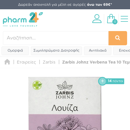
Δωρεάν αποστολή για μέλη σε αγορές
άνω των 69€*
0
Ομορφιά
Συμπληρώματα Διατροφής
Αντηλιακά
Εποχι
Εταιρείες
Zarbis
Zarbis Johnz Verbena Tea 10 Τεμ
14
πόντοι