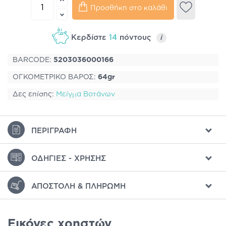
Προσθήκη στο καλάθι
Κερδίστε
14
πόντους
i
BARCODE:
5203036000166
ΟΓΚΟΜΕΤΡΙΚΟ ΒΑΡΟΣ:
64gr
Δες επίσης:
Μείγμα Βοτάνων
ΠΕΡΙΓΡΑΦΉ
ΟΔΗΓΊΕΣ - ΧΡΉΣΗΣ
ΑΠΟΣΤΟΛΉ & ΠΛΗΡΩΜΉ
Εικόνες χρηστών