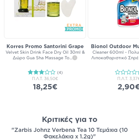
Korres Promo Santorini Grape
Bionol Outdoor Mu
Velvet Skin Drink Face Dry Oil 30ml &
Cleaner 600ml - Πολ
Δώρο Gua Sha Massage To
...
Λιποκαθαριστικό Σπρέι
i
(4)
Π.Λ.Τ.
36,50€
Π.Λ.Τ.
3,37
18,25€
2,90
Κριτικές για το
"Zarbis Johnz Verbena Tea 10 Τεμάχια (10
Φακελάκια x 1.2g)"