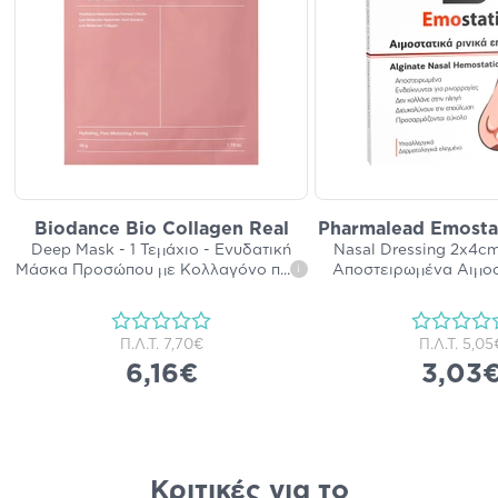
Biodance Bio Collagen Real
Pharmalead Emostat
Deep Mask - 1 Τεμάχιο - Ενυδατική
Nasal Dressing 2x4cm
Μάσκα Προσώπου με Κολλαγόνο π
...
Αποστειρωμένα Αιμοσ
i
Π.Λ.Τ.
7,70€
Π.Λ.Τ.
5,05
6,16€
3,03
Κριτικές για το