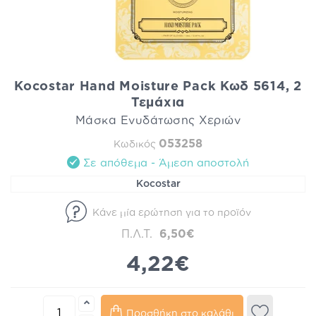
Kocostar Hand Moisture Pack Κωδ 5614, 2
Τεμάχια
Μάσκα Ενυδάτωσης Χεριών
053258
Κωδικός
Σε απόθεμα - Άμεση αποστολή
Kocostar
Κάνε μία ερώτηση για το προϊόν
Π.Λ.Τ.
6,50€
4,22€
Προσθήκη στο καλάθι