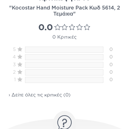
"Kocostar Hand Moisture Pack Κωδ 5614, 2
Τεμάχια"
0.0
0 Κριτικές
5
0
4
0
3
0
2
0
1
0
› Δείτε όλες τις κριτικές (0)