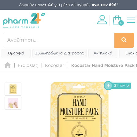
Δωρεάν αποστολή για μέλη σε αγορές
άνω των 69€*
0
Ομορφιά
Συμπληρώματα Διατροφής
Αντηλιακά
Εποχι
Εταιρείες
Kocostar
Kocostar Hand Moisture Pack 
21
πόντοι