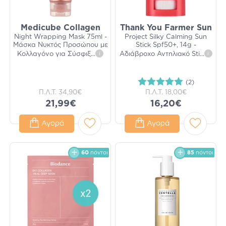
Medicube Collagen
Thank You Farmer Sun
Night Wrapping Mask 75ml -
Project Silky Calming Sun
Μάσκα Νυκτός Προσώπου με
Stick Spf50+, 14g -
Κολλαγόνο για Σύσφιξ
...
i
Αδιάβροχο Αντηλιακό Sti
...
i
(2)
Π.Λ.Τ.
34,90€
Π.Λ.Τ.
18,00€
21,99€
16,20€
Αγορά
Αγορά
60
πόντοι
85
πόντοι