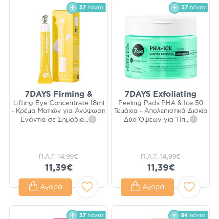
57
πόντοι
57
πόντοι
7DAYS Firming &
7DAYS Exfoliating
Lifting Eye Concentrate 18ml
Peeling Pads PHA & Ice 50
- Κρέμα Ματιών για Ανύψωση
Τεμάχια - Απολεπιστικά Δισκία
Ενάντια σε Σημάδια
...
i
Δύο Όψεων για Ήπ
...
i
Π.Λ.Τ.
14,99€
Π.Λ.Τ.
14,99€
11,39€
11,39€
Αγορά
Αγορά
57
πόντοι
94
πόντοι