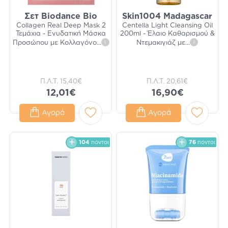
Σετ Biodance Bio
Skin1004 Madagascar
Collagen Real Deep Mask 2
Centella Light Cleansing Oil
Τεμάχια - Ενυδατική Μάσκα
200ml - Έλαιο Καθαρισμού &
Προσώπου με Κολλαγόνο
...
i
Ντεμακιγιάζ με
...
i
Π.Λ.Τ.
15,40€
Π.Λ.Τ.
20,61€
12,01€
16,90€
Αγορά
Αγορά
104
πόντοι
76
πόντοι