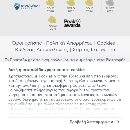
Όροι χρήσης
|
Πολιτική Απορρήτου
|
Cookies
|
Κώδικας Δεοντολογίας
|
Χάρτης Ιστοχώρου
Το Pharm24.gr σας ενημερώνει ότι τα συμπληρώματα διατροφής
δεν αντικαθιστούν μια ισορροπημένη διατροφή και δεν
Αυτή η ιστοσελίδα χρησιμοποιεί cookies
προορίζονται για την πρόληψη, αγωγή ή θεραπεία ανθρώπινης
Χρησιμοποιούμε cookies για την εξατομίκευση περιεχομένου
νόσου. Συμβουλευτείτε τον γιατρό σας εάν είστε έγκυος,
και διαφημίσεων, την παροχή λειτουργιών κοινωνικών μέσων
θηλάζετε, ακολουθείτε παράλληλα φαρμακευτική αγωγή ή
και την ανάλυση της επισκεψιμότητάς μας. Επιπλέον,
αντιμετωπίζετε προβλήματα υγείας πριν χρησιμοποιήσετε
μοιραζόμαστε πληροφορίες που αφορούν τον τρόπο που
οποιοδήποτε συμπλήρωμα διατροφής. Προσπαθούμε διαρκώς να
χρησιμοποιείτε τον ιστότοπό μας με συνεργάτες κοινωνικών
σας παρέχουμε ακριβείς και έγκυρες πληροφορίες. Σε περίπτωση
μέσων, διαφήμισης και αναλύσεων, οι οποίοι ενδεχομένως να
που έχετε κάποια ερώτηση ή παρατήρηση σχετικά με αυτές,
τις συνδυάσουν με άλλες πληροφορίες που τους έχετε
παρακαλώ
επικοινωνήστε μαζί μας
.
παραχωρήσει ή τις οποίες έχουν συλλέξει σε σχέση με την
από μέρους σας χρήση των υπηρεσιών τους. Αν συνεχίσετε
να χρησιμοποιείτε την ιστοσελίδα μας, συναινείτε στη χρήση
*Ισχύουν όροι & προϋποθέσεις
Προβολή λεπτομερειών
των cookies μας.
Copyright
©
2012-2026 - All rights Reserved •
Περισσότερες πληροφορίες σχετικά με τα cookies, μπορείτε