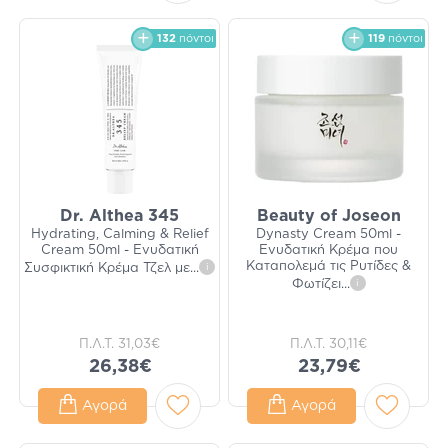
132
πόντοι
119
πόντοι
Dr. Althea 345
Beauty of Joseon
Hydrating, Calming & Relief
Dynasty Cream 50ml -
Cream 50ml - Ενυδατική
Ενυδατική Κρέμα που
Καταπολεμά τις Ρυτίδες &
Συσφικτική Κρέμα Τζελ με
...
i
Φωτίζει
...
i
Π.Λ.Τ.
31,03€
Π.Λ.Τ.
30,11€
26,38€
23,79€
Αγορά
Αγορά