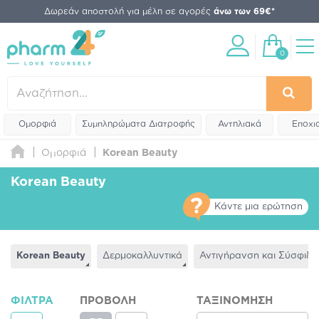
Δωρεάν αποστολή για μέλη σε αγορές
άνω των 69€*
0
Ομορφιά
Συμπληρώματα Διατροφής
Αντηλιακά
Εποχι
Ομορφιά
Korean Beauty
Korean Beauty
Κάντε μια ερώτηση
Korean Beauty
Δερμοκαλλυντικά
Αντιγήρανση και Σύσφιξ
ΦΊΛΤΡΑ
ΠΡΟΒΟΛΉ
ΤΑΞΙΝΌΜΗΣΗ