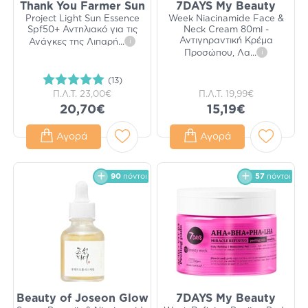
Thank You Farmer Sun
7DAYS My Beauty
Project Light Sun Essence
Week Niacinamide Face &
Spf50+ Αντηλιακό για τις
Neck Cream 80ml -
Αντιγηραντική Κρέμα
Ανάγκες της Λιπαρή
...
i
Προσώπου, Λα
...
i
(13)
Π.Λ.Τ.
23,00€
Π.Λ.Τ.
19,99€
20,70€
15,19€
Αγορά
Αγορά
90
πόντοι
57
πόντοι
Beauty of Joseon Glow
7DAYS My Beauty