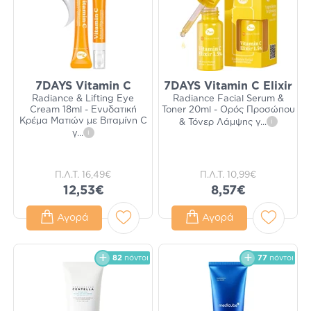
7DAYS Vitamin C
7DAYS Vitamin C Elixir
Radiance & Lifting Eye
Radiance Facial Serum &
Cream 18ml - Ενυδατική
Toner 20ml - Ορός Προσώπου
Κρέμα Ματιών με Βιταμίνη C
& Τόνερ Λάμψης γ
...
i
γ
...
i
Π.Λ.Τ.
16,49€
Π.Λ.Τ.
10,99€
12,53€
8,57€
Αγορά
Αγορά
82
πόντοι
77
πόντοι