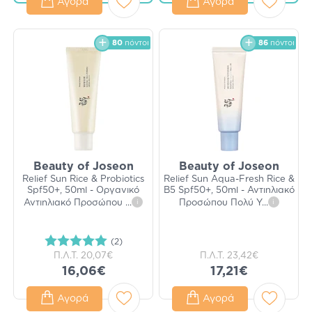
Αγορά
Αγορά
80
πόντοι
86
πόντοι
Beauty of Joseon
Beauty of Joseon
Relief Sun Rice & Probiotics
Relief Sun Aqua-Fresh Rice &
Spf50+, 50ml - Οργανικό
B5 Spf50+, 50ml - Αντιηλιακό
Αντιηλιακό Προσώπου
...
i
Προσώπου Πολύ Υ
...
i
(2)
Π.Λ.Τ.
20,07€
Π.Λ.Τ.
23,42€
16,06€
17,21€
Αγορά
Αγορά