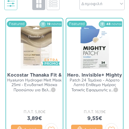
Δημοφιλή
Featured
Featured
19
πόντοι
48
πόντοι
Kocostar Thanaka Fit &
Hero. Invisible+ Mighty
Hyaluron Hydrogel Melt Mask
Patch 24 Τεμάχια - Αόρατο
25ml - Ενυδατική Μάσκα
Λεπτό Επίθεμα Ημέρας
Προσώπου για Βελ
...
i
Τοπικής Εφαρμογής γ
...
i
Π.Λ.Τ.
5,80€
Π.Λ.Τ.
16,19€
3,89€
9,55€