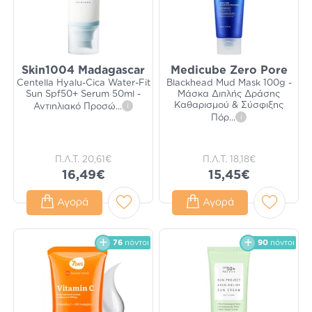
Skin1004 Madagascar
Medicube Zero Pore
Centella Hyalu-Cica Water-Fit
Blackhead Mud Mask 100g -
Sun Spf50+ Serum 50ml -
Μάσκα Διπλής Δράσης
Καθαρισμού & Σύσφιξης
Αντιηλιακό Προσώ
...
i
Πόρ
...
i
Π.Λ.Τ.
20,61€
Π.Λ.Τ.
18,18€
16,49€
15,45€
Αγορά
Αγορά
76
πόντοι
90
πόντοι