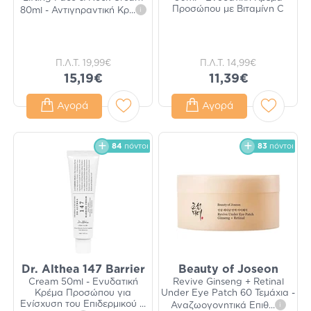
Προσώπου με Βιταμίνη C
80ml - Αντιγηραντική Κρ
...
i
Π.Λ.Τ.
19,99€
Π.Λ.Τ.
14,99€
15,19€
11,39€
Αγορά
Αγορά
84
πόντοι
83
πόντοι
Dr. Althea 147 Barrier
Beauty of Joseon
Cream 50ml - Ενυδατική
Revive Ginseng + Retinal
Κρέμα Προσώπου για
Under Eye Patch 60 Τεμάχια -
Ενίσχυση του Επιδερμικού
...
Αναζωογονητικά Επιθ
...
i