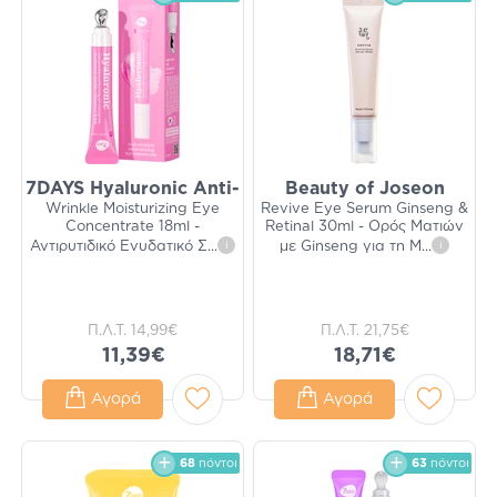
7DAYS Hyaluronic Anti-
Beauty of Joseon
Wrinkle Moisturizing Eye
Revive Eye Serum Ginseng &
Concentrate 18ml -
Retinal 30ml - Ορός Ματιών
Αντιρυτιδικό Ενυδατικό Σ
...
i
με Ginseng για τη Μ
...
i
Π.Λ.Τ.
14,99€
Π.Λ.Τ.
21,75€
11,39€
18,71€
Αγορά
Αγορά
68
πόντοι
63
πόντοι