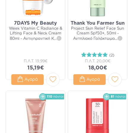
7DAYS My Beauty
Thank You Farmer Sun
Week Vitamin C Radiance &
Project Skin Relief Face Sun
Lifting Face & Neck Cream
Cream Spf50+, 50ml -
80ml - Αντιγηραντική Κ
...
i
Αντηλιακό Γαλάκτωμα
...
i
(2)
Π.Λ.Τ.
19,99€
Π.Λ.Τ.
20,00€
15,19€
18,00€
Αγορά
Αγορά
110
πόντοι
81
πόντοι