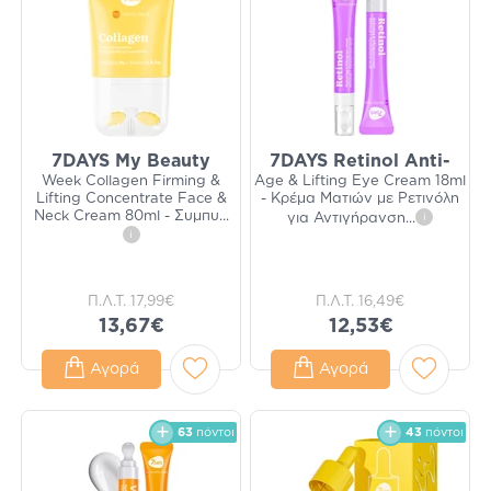
7DAYS My Beauty
7DAYS Retinol Anti-
Week Collagen Firming &
Age & Lifting Eye Cream 18ml
Lifting Concentrate Face &
- Κρέμα Ματιών με Ρετινόλη
Neck Cream 80ml - Συμπυ
...
για Αντιγήρανση
...
i
i
Π.Λ.Τ.
17,99€
Π.Λ.Τ.
16,49€
13,67€
12,53€
Αγορά
Αγορά
63
πόντοι
43
πόντοι