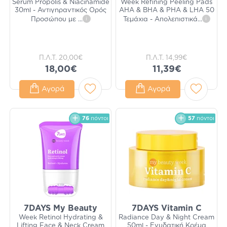
Serum Propolis & Niacinamide
Week Refining Peeling Pads
30ml - Αντιγηραντικός Ορός
AHA & BHA & PHA & LHA 50
Προσώπου με
...
i
Τεμάχια - Απολεπιστικά
...
i
Π.Λ.Τ.
20,00€
Π.Λ.Τ.
14,99€
18,00€
11,39€
Αγορά
Αγορά
76
πόντοι
57
πόντοι
7DAYS My Beauty
7DAYS Vitamin C
Week Retinol Hydrating &
Radiance Day & Night Cream
Lifting Face & Neck Cream
50ml - Ενυδατική Κρέμα