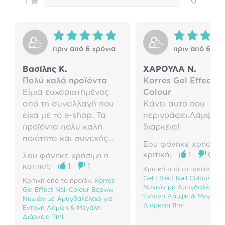
1
0
πριν από 6 χρόνια
πριν από 6 χρό
Βασίλης Κ.
ΧΑΡΟΥΛΑ Ν.
Πολύ καλά προϊόντα
Korres Gel Effect Na
Είμια ευχαριστημένος
Colour
από τη συναλλαγή που
Κάνει αυτό που
είχα με το e-shop. Τα
περιγράφει.Λάμψη κ
προϊόντα πολύ καλή
διάρκεια!
ποιότητα και συνεχής
Σου φάνηκε χρήσιμη 
ενημέρωση για την
κριτική;
1
0
Σου φάνηκε χρήσιμη η
παραγγελία μου.
κριτική;
1
1
Κριτική από το προϊόν:
Kor
Gel Effect Nail Colour Βερν
Κριτική από το προϊόν:
Korres
Νυχιών με Αμυγδαλέλαιο 
Gel Effect Nail Colour Βερνίκι
Έντονη Λάμψη & Μεγάλη
Νυχιών με Αμυγδαλέλαιο για
Διάρκεια 11ml
Έντονη Λάμψη & Μεγάλη
Διάρκεια 11ml