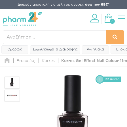
Δωρεάν αποστολή για μέλη σε αγορές
άνω των 69€*
0
Ομορφιά
Συμπληρώματα Διατροφής
Αντηλιακά
Εποχι
Εταιρείες
Korres
Korres Gel Effect Nail Colour 11
22
πόντοι