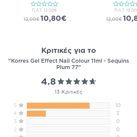
Π.Λ.Τ.
12,00€
Π.Λ.Τ.
12,0
10,80€
10,
12,00€
12,00€
Κριτικές για το
"Korres Gel Effect Nail Colour 11ml - Sequins
Plum 77"
4.8
13 Κριτικές
5
10
4
3
3
0
2
0