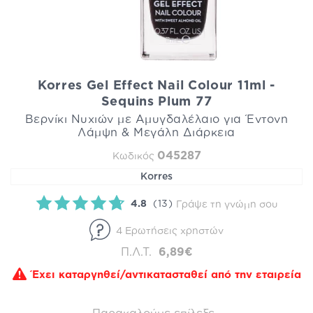
Korres Gel Effect Nail Colour 11ml -
Sequins Plum 77
Βερνίκι Νυχιών με Αμυγδαλέλαιο για Έντονη
Λάμψη & Μεγάλη Διάρκεια
045287
Κωδικός
Korres
4.8
(13)
Γράψε τη γνώμη σου
4 Ερωτήσεις χρηστών
Π.Λ.Τ.
6,89€
Έχει καταργηθεί/αντικατασταθεί από την εταιρεία