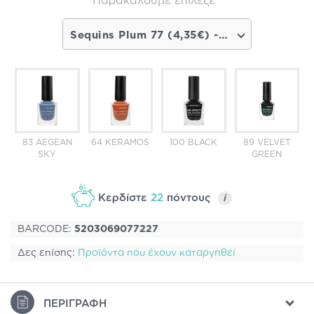
Παρακαλούμε επίλεξε
Sequins Plum 77 (4,35€) - Σύντομα διαθέσιμο
83 AEGEAN
64 KERAMOS
100 BLACK
89 VELVET
SKY
GREEN
Κερδίστε
22
πόντους
i
BARCODE:
5203069077227
Δες επίσης:
Προϊόντα που έχουν καταργηθεί
ΠΕΡΙΓΡΑΦΉ