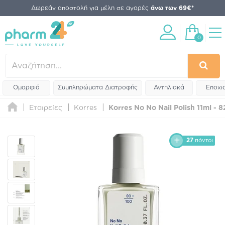
Δωρεάν αποστολή για μέλη σε αγορές
άνω των 69€*
0
Ομορφιά
Συμπληρώματα Διατροφής
Αντηλιακά
Εποχι
Εταιρείες
Korres
Korres No No Nail Polish 11ml - 
27
πόντοι