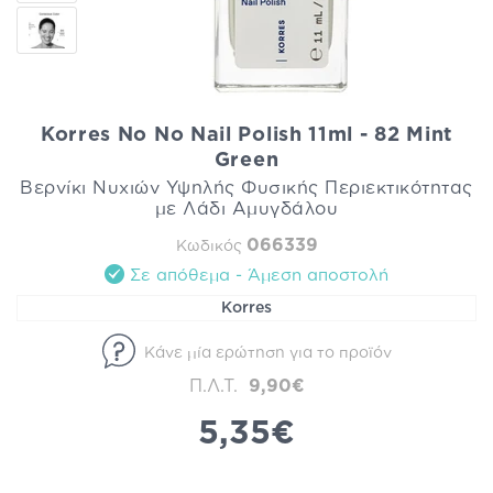
Korres No No Nail Polish 11ml - 82 Mint
Green
Βερνίκι Νυχιών Υψηλής Φυσικής Περιεκτικότητας
με Λάδι Αμυγδάλου
066339
Κωδικός
Σε απόθεμα - Άμεση αποστολή
Korres
Κάνε μία ερώτηση για το προϊόν
Π.Λ.Τ.
9,90€
5,35€