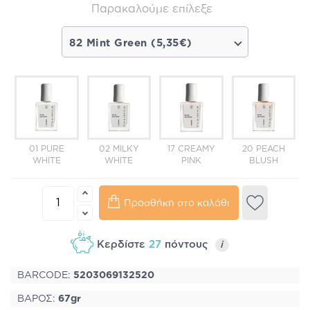
Παρακαλούμε επίλεξε
82 Mint Green (5,35€)
01 PURE
02 MILKY
17 CREAMY
20 PEACH
2
WHITE
WHITE
PINK
BLUSH
Προσθήκη στο καλάθι
Κερδίστε
27
πόντους
i
BARCODE:
5203069132520
ΒΑΡΟΣ:
67gr