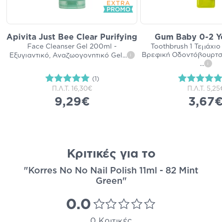
Apivita Just Bee Clear Purifying
Gum Baby 0-2 Ye
Face Cleanser Gel 200ml -
Toothbrush 1 Τεμάχιο
Βρεφική Οδοντόβουρτσ
Εξυγιαντικό, Αναζωογονητικό Gel
...
i
...
i
(1)
Π.Λ.Τ.
16,30€
Π.Λ.Τ.
5,25
9,29€
3,67
Κριτικές για το
"Korres No No Nail Polish 11ml - 82 Mint
Green"
0.0
0 Κριτικές