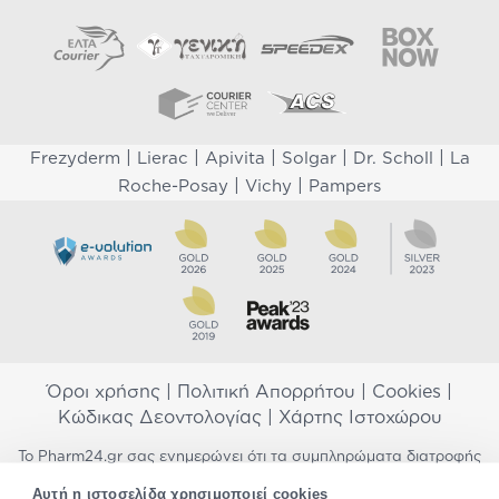
|
|
|
|
|
Frezyderm
Lierac
Apivita
Solgar
Dr. Scholl
La
|
|
Roche-Posay
Vichy
Pampers
Όροι χρήσης
|
Πολιτική Απορρήτου
|
Cookies
|
Κώδικας Δεοντολογίας
|
Χάρτης Ιστοχώρου
Το Pharm24.gr σας ενημερώνει ότι τα συμπληρώματα διατροφής
δεν αντικαθιστούν μια ισορροπημένη διατροφή και δεν
Αυτή η ιστοσελίδα χρησιμοποιεί cookies
προορίζονται για την πρόληψη, αγωγή ή θεραπεία ανθρώπινης