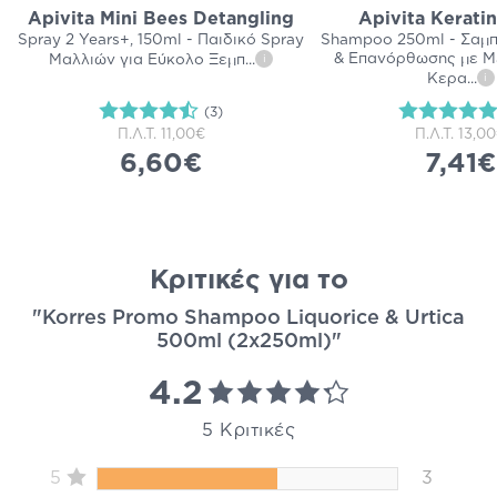
Apivita Mini Bees Detangling
Apivita Kerati
Spray 2 Years+, 150ml - Παιδικό Spray
Shampoo 250ml - Σαμ
& Επανόρθωσης με Μέ
Μαλλιών για Εύκολο Ξεμπ
...
i
Κερα
...
i
(3)
Π.Λ.Τ.
11,00€
Π.Λ.Τ.
13,0
6,60€
7,41€
Κριτικές για το
"Korres Promo Shampoo Liquorice & Urtica
500ml (2x250ml)"
4.2
5 Κριτικές
5
3