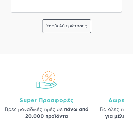
Υποβολή ερώτησης
Super Προσφορές
Δωρεάν
Βρες μοναδικές τιμές σε
πάνω από
Για όλες τις 
20.000 προϊόντα
για μέλη
σε