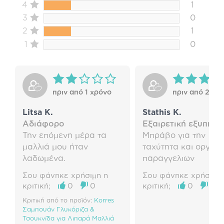
4
1
3
0
2
1
1
0
πριν από 1 χρόνο
πριν από 2 χρό
Litsa K.
Stathis K.
Αδιάφορο
Εξαιρετική εξυπηρε
Την επόμενη μέρα τα
Μπράβο για την
μαλλιά μου ήταν
ταχύτητα και οργάν
λαδωμένα.
παραγγελιων
Σου φάνηκε χρήσιμη η
Σου φάνηκε χρήσιμη 
κριτική;
0
0
κριτική;
0
0
Κριτική από το προϊόν:
Korres
Σαμπουάν Γλυκόριζα &
Τσουκνίδα για Λιπαρά Μαλλιά