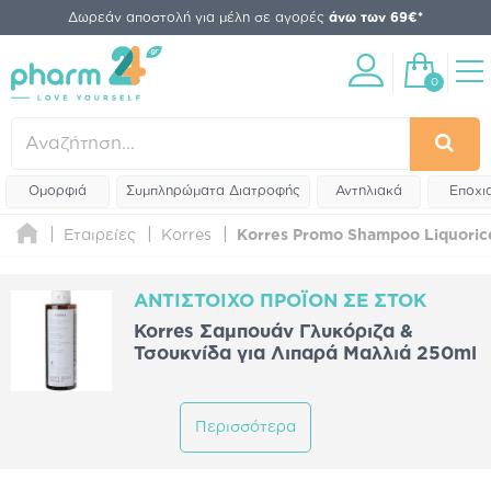
Δωρεάν αποστολή για μέλη σε αγορές
άνω των 69€*
0
Ομορφιά
Συμπληρώματα Διατροφής
Αντηλιακά
Εποχι
Εταιρείες
Korres
Korres Promo Shampoo Liquoric
ΑΝΤΊΣΤΟΙΧΟ ΠΡΟΪΌΝ ΣΕ ΣΤΟΚ
Korres Σαμπουάν Γλυκόριζα &
Τσουκνίδα για Λιπαρά Μαλλιά 250ml
Περισσότερα