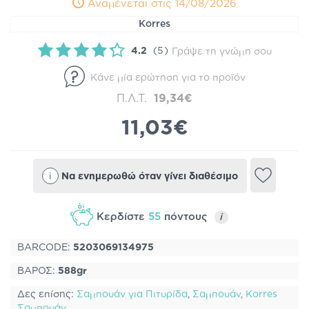
Αναμένεται στις 14/08/2026
Korres
4.2
(5)
Γράψε τη γνώμη σου
Κάνε μία ερώτηση για το προϊόν
Π.Λ.Τ.
19,34€
11,03€
i
Να ενημερωθώ όταν γίνει διαθέσιμο
Κερδίστε
55
πόντους
i
BARCODE:
5203069134975
ΒΑΡΟΣ:
588gr
Δες επίσης:
Σαμπουάν για Πιτυρίδα
,
Σαμπουάν
,
Korres
Σαμπουάν