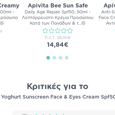
 Creamy
Apivita Bee Sun Safe
Api
300ml -
Daily Age Repair Spf50, 50ml -
Anti-S
Πρόσωπο
Λεπτόρρευστη Κρέμα Προσώπου
Face Cr
Κατά των Πανάδων & τ
...
Αντ
i
i
6)
Π.Λ.Τ.
28,00€
14,84€
Κριτικές για το
 Yoghurt Sunscreen Face & Eyes Cream Spf5