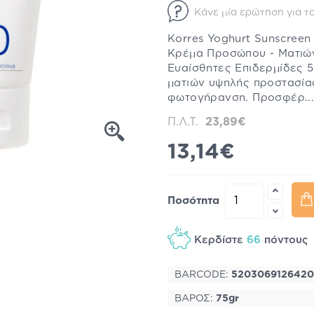
Κάνε μία ερώτηση για το
Korres Yoghurt Sunscreen
Κρέμα Προσώπου - Ματιών
Ευαίσθητες Επιδερμίδες 
ματιών υψηλής προστασία
φωτογήρανση. Προσφέρ.
Π.Λ.Τ.
23,89€
13,14€
Ποσότητα
Κερδίστε
66
πόντου
BARCODE:
5203069126420
ΒΑΡΟΣ:
75gr