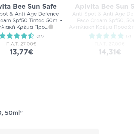
vita Bee Sun Safe
Apivita Bee Sun 
pot & Anti-Age Defence
Anti-Spot & Anti-Age De
eam Spf50 Tinted 50ml -
Face Cream Spf50, 50
ηλιακή Κρέμα Προ
...
Αντηλιακή Κρέμα Προσώ
i
(27)
(2)
Π.Λ.Τ.
27,00€
Π.Λ.Τ.
27,00€
13,77€
14,31€
0, 50ml"