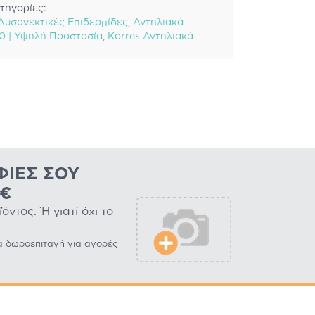
τηγορίες:
 Δυσανεκτικές Επιδερμίδες
,
Αντηλιακά
0 | Υψηλή Προστασία
,
Korres Αντηλιακά
ΦΊΕΣ ΣΟΥ
0€
ντος. Ή γιατί όχι το
α δωροεπιταγή για αγορές