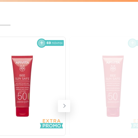
69
πόντοι