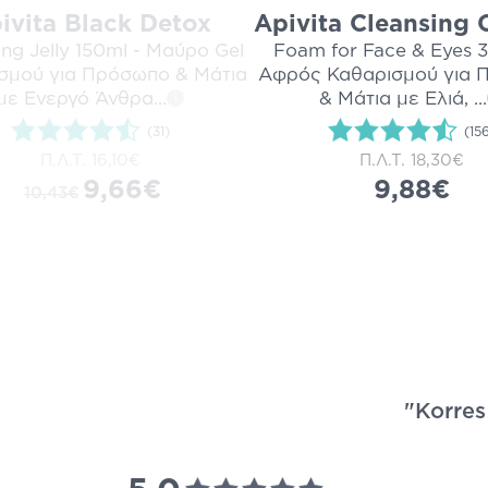
ivita Black Detox
Apivita Cleansing
ing Jelly 150ml - Μαύρο Gel
Foam for Face & Eyes 
σμού για Πρόσωπο & Μάτια
Αφρός Καθαρισμού για 
με Ενεργό Άνθρα
...
& Μάτια με Ελιά,
...
i
(31)
(15
Π.Λ.Τ.
16,10€
Π.Λ.Τ.
18,30€
9,66€
9,88€
10,43€
"Korres