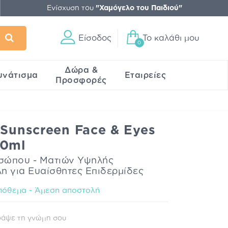
Ενίσχυση του
"Χαμόγελο του Παιδιού"
Είσοδος
Το καλάθι μου
0
Δώρα &
υνάτισμα
Εταιρείες
Προσφορές
 Sunscreen Face & Eyes
50ml
σώπου - Ματιών Υψηλής
η για Ευαίσθητες Επιδερμίδες
πόθεμα - Άμεση αποστολή
ράψε τη γνώμη σου