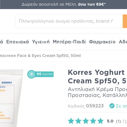
Δωρεάν αποστολή σε Μέλη,
άνω των 69€*
κά
Εποχιακά
Υγιεινή
Μητέρα-Παιδί
Φαρμακείο
Αδ
unscreen Face & Eyes Cream Spf50, 50ml
Korres Yoghurt
66
πόντοι
Cream Spf50, 
Αντηλιακή Κρέμα Προ
Προστασίας, Κατάλληλ
059223
Σε α
Κωδικός
5.0
(1)
Γ