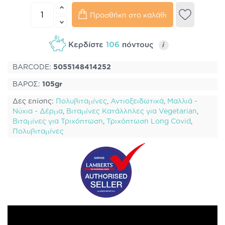
Προσθήκη στο καλάθι
Κερδίστε
106
πόντους
i
BARCODE:
5055148414252
ΒΑΡΟΣ:
105gr
Δες επίσης:
Πολυβιταμίνες
,
Αντιοξειδωτικά
,
Μαλλιά -
Νύχια - Δέρμα
,
Βιταμίνες Κατάλληλες για Vegetarian
,
Βιταμίνες για Τριχόπτωση
,
Τριχόπτωση Long Covid
,
Πολυβιταμίνες