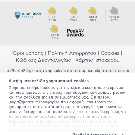
Όροι χρήσης
|
Πολιτική Απορρήτου
|
Cookies
|
Κώδικας Δεοντολογίας
|
Χάρτης Ιστοχώρου
Το Pharm24.gr σας ενημερώνει ότι τα συμπληρώματα διατροφής
δεν αντικαθιστούν μια ισορροπημένη διατροφή και δεν
Αυτή η ιστοσελίδα χρησιμοποιεί cookies
προορίζονται για την πρόληψη, αγωγή ή θεραπεία ανθρώπινης
Χρησιμοποιούμε cookies για την εξατομίκευση περιεχομένου
νόσου. Συμβουλευτείτε τον γιατρό σας εάν είστε έγκυος,
και διαφημίσεων, την παροχή λειτουργιών κοινωνικών μέσων
θηλάζετε, ακολουθείτε παράλληλα φαρμακευτική αγωγή ή
και την ανάλυση της επισκεψιμότητάς μας. Επιπλέον,
αντιμετωπίζετε προβλήματα υγείας πριν χρησιμοποιήσετε
μοιραζόμαστε πληροφορίες που αφορούν τον τρόπο που
οποιοδήποτε συμπλήρωμα διατροφής. Προσπαθούμε διαρκώς να
χρησιμοποιείτε τον ιστότοπό μας με συνεργάτες κοινωνικών
σας παρέχουμε ακριβείς και έγκυρες πληροφορίες. Σε περίπτωση
μέσων, διαφήμισης και αναλύσεων, οι οποίοι ενδεχομένως να
που έχετε κάποια ερώτηση ή παρατήρηση σχετικά με αυτές,
τις συνδυάσουν με άλλες πληροφορίες που τους έχετε
παρακαλώ
επικοινωνήστε μαζί μας
.
παραχωρήσει ή τις οποίες έχουν συλλέξει σε σχέση με την
από μέρους σας χρήση των υπηρεσιών τους. Αν συνεχίσετε
να χρησιμοποιείτε την ιστοσελίδα μας, συναινείτε στη χρήση
*Ισχύουν όροι & προϋποθέσεις