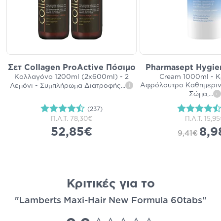
Σετ Collagen ProActive Πόσιμο
Pharmasept Hygie
Κολλαγόνο 1200ml (2x600ml) - 2
Cream 1000ml - 
Αφρόλουτρο Καθημεριν
Λεμόνι - Συμπλήρωμα Διατροφής
...
i
Σώμα,
...
i
(237)
Π.Λ.Τ.
78,30€
Π.Λ.Τ.
15,9
52,85€
8,9
9,41€
Κριτικές για το
"Lamberts Maxi-Hair New Formula 60tabs"