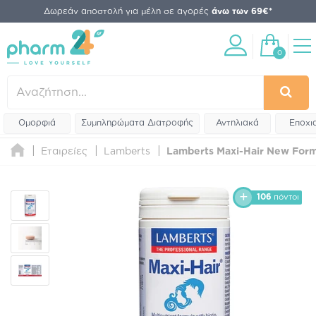
Δωρεάν αποστολή για μέλη σε αγορές
άνω των 69€*
0
Ομορφιά
Συμπληρώματα Διατροφής
Αντηλιακά
Εποχι
Εταιρείες
Lamberts
Lamberts Maxi-Hair New Form
106
πόντοι