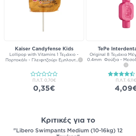
Kaiser Candyfense Kids
TePe Interdent
Lollipop with Vitamins 1 Τεμάχιο -
Original 8 Τεμάχια Μέ
0.4mm Φούξια - Μεσοδ
Πορτοκάλι - Γλειφιτζούρι Εμπλουτ
...
i
i
Π.Λ.Τ.
0,70€
Π.Λ.Τ.
6,11
0,35€
4,09
Κριτικές για το
"Libero Swimpants Medium (10-16kg) 12