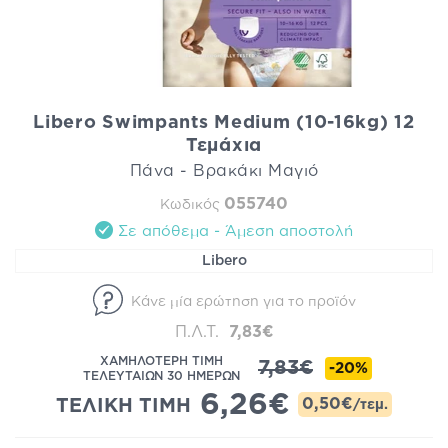
Libero Swimpants Medium (10-16kg) 12
Τεμάχια
Πάνα - Βρακάκι Μαγιό
055740
Κωδικός
Σε απόθεμα - Άμεση αποστολή
Libero
Κάνε μία ερώτηση για το προϊόν
Π.Λ.Τ.
7,83€
ΧΑΜΗΛΟΤΕΡΗ ΤΙΜΗ
7,83€
-20%
ΤΕΛΕΥΤΑΙΩΝ 30 ΗΜΕΡΩΝ
6,26€
ΤΕΛΙΚΗ ΤΙΜΗ
0,50€
/τεμ.