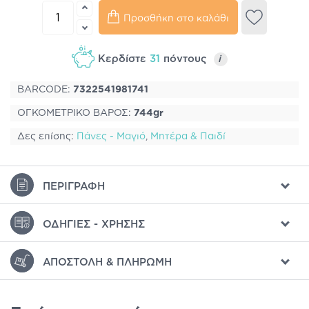
Προσθήκη στο καλάθι
Κερδίστε
31
πόντους
i
BARCODE:
7322541981741
ΟΓΚΟΜΕΤΡΙΚΟ ΒΑΡΟΣ:
744gr
Δες επίσης:
Πάνες - Μαγιό
,
Μητέρα & Παιδί
ΠΕΡΙΓΡΑΦΉ
ΟΔΗΓΊΕΣ - ΧΡΉΣΗΣ
ΑΠΟΣΤΟΛΉ & ΠΛΗΡΩΜΉ