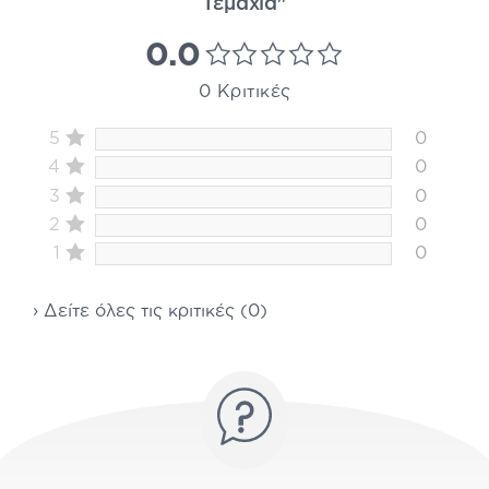
Τεμάχια"
0.0
0 Κριτικές
5
0
4
0
3
0
2
0
1
0
› Δείτε όλες τις κριτικές (0)