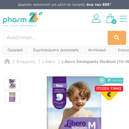
Δωρεάν αποστολή για μέλη σε αγορές
άνω των 69€*
0
Ομορφιά
Συμπληρώματα Διατροφής
Αντηλιακά
Εποχι
Εταιρείες
Libero
Libero Swimpants Medium (10-16
31
πόντοι
ΠΤΩΣΗ ΤΙΜΗΣ
€