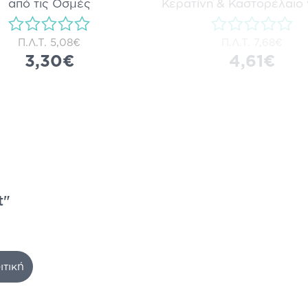
από τις Οσμές
Κερατίνη & Καστορέλαιο 
Π.Λ.Τ.
5,08€
Π.Λ.Τ.
7,68€
3,30€
4,61€
t"
ιτική