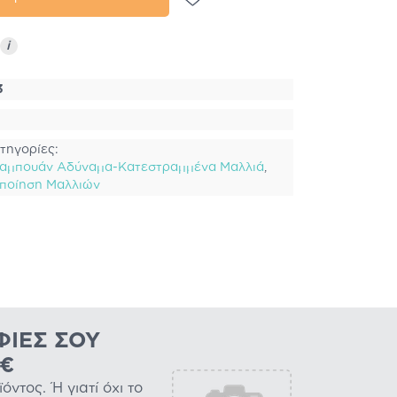
i
3
τηγορίες:
αμπουάν Αδύναμα-Κατεστραμμένα Μαλλιά
,
ριποίηση Μαλλιών
ΦΊΕΣ ΣΟΥ
0€
ντος. Ή γιατί όχι το