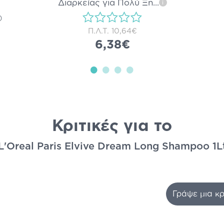
Διαρκείας για Πολύ Ξη
...
i
)
Π.Λ.Τ.
10,64€
6,38€
Κριτικές για το
L'Oreal Paris Elvive Dream Long Shampoo 1L
Γράψε μια κρ