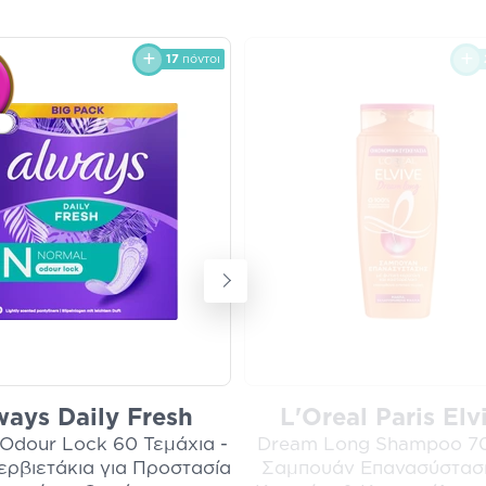
17
πόντοι
ways Daily Fresh
L'Oreal Paris Elv
Odour Lock 60 Τεμάχια -
Dream Long Shampoo 70
ερβιετάκια για Προστασία
Σαμπουάν Επανασύστασ