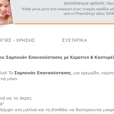
αποτέλεσμα χρήσης του;
*Κάθε μήνα μετά από κλήρωση ένας τυχερός κερδίζει μί
από το Pharm24.gr αξίας 100€
ΓΊΕΣ - ΧΡΉΣΗΣ
ΣΥΣΤΑΤΙΚΆ
poo Σαμπουάν Επανασύστασης με Κερατίνη & Καστορέλ
λιά! Το
Σαμπουάν Επανασύστασης
, μια κρεμώδη, περιπο
ένα μήκη.
ιά ως τις άκρες
ά*
άμψη στα μαλλιά και τα βοηθάει να διατηρούνται μακρ