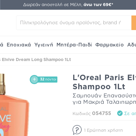
Δωρεάν αποστολή σε Μέλη,
άνω των 69€*
κά
Εποχιακά
Υγιεινή
Μητέρα-Παιδί
Φαρμακείο
Αδ
is Elvive Dream Long Shampoo 1Lt
L'Oreal Paris 
32
πόντοι
Shampoo 1Lt
Σαμπουάν Επανασύστα
για Μακριά Ταλαιπωρ
054755
Σε α
Κωδικός
1 Ερώτηση χρήστη