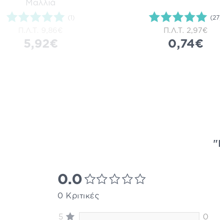
Μαλλιά
(1)
(27
Π.Λ.Τ.
9,86€
Π.Λ.Τ.
2,97€
5,92€
0,74€
"
0.0
0 Κριτικές
5
0