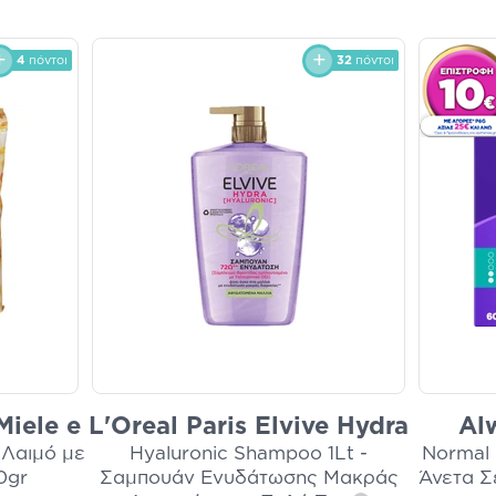
4
πόντοι
32
πόντοι
Miele e
L'Oreal Paris Elvive Hydra
Al
 Λαιμό με
Hyaluronic Shampoo 1Lt -
Normal 
0gr
Σαμπουάν Ενυδάτωσης Μακράς
Άνετα Σ