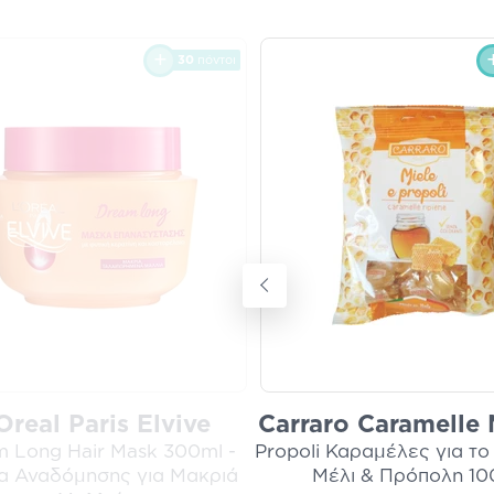
30
πόντοι
Oreal Paris Elvive
Carraro Caramelle 
 Long Hair Mask 300ml -
Propoli Καραμέλες για το
 Αναδόμησης για Μακριά
Μέλι & Πρόπολη 10