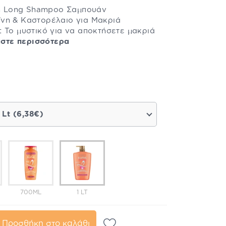
eam Long Shampoo Σαμπουάν
νη & Καστορέλαιο για Μακριά
 To μυστικό για να αποκτήσετε μακριά
στε περισσότερα
 Lt (6,38€)
700ML
1 LT
Προσθήκη στο καλάθι