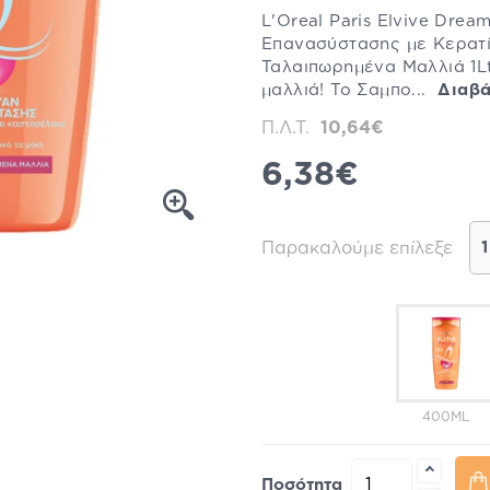
L'Oreal Paris Elvive Dr
Επανασύστασης με Κερατί
Ταλαιπωρημένα Μαλλιά 1Lt
μαλλιά! Το Σαμπο...
Διαβά
Π.Λ.Τ.
10,64€
6,38€
Παρακαλούμε επίλεξε
1
400ML
Ποσότητα