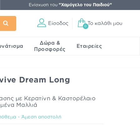
Ενίσχυση του
"Χαμόγελο του Παιδιού"
Είσοδος
Το καλάθι μου
0
Δώρα &
υνάτισμα
Εταιρείες
Προσφορές
Elvive Dream Long
σης με Κερατίνη & Καστορέλαιο
ημένα Μαλλιά
πόθεμα - Άμεση αποστολή